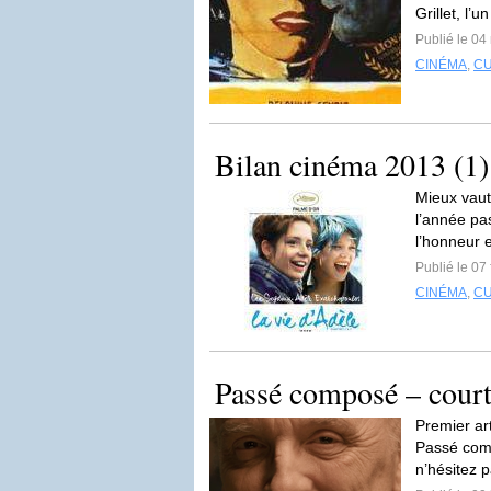
Grillet, l’u
Publié le 04
CINÉMA
,
C
Bilan cinéma 2013 (1)
Mieux vaut
l’année pa
l’honneur et
Publié le 07
CINÉMA
,
C
Passé composé – cour
Premier ar
Passé comp
n’hésitez p