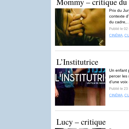
Mommy – critique du 
Prix du Ju
contexte d’
du cadre,.
Publié le 02
CINÉMA
,
C
L’Institutrice
Un enfant 
percer les
d’une voix 
Publié le 2
CINÉMA
,
C
Lucy – critique