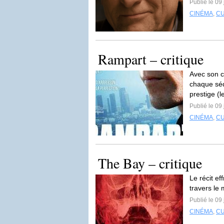
Publié le 09
CINÉMA
,
C
Rampart – critique
Avec son c
chaque séq
prestige (
Publié le 09 
CINÉMA
,
C
The Bay – critique
Le récit ef
travers le
Publié le 09 
CINÉMA
,
C