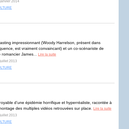
 janvier 2014
ULTURE
asting impressionnant (Woody Harrelson, présent dans
uence, est vraiment convaincant) et un co-scénariste de
le romancier James...
Lire la suite
juillet 2013
ULTURE
froyable d’une épidémie horrifique et hyperréaliste, racontée à
 montage des multiples vidéos retrouvées sur place.
Lire la suite
juillet 2013
ULTURE