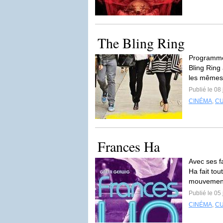
The Bling Ring
Programmé 
Bling Ring
les mêmes
Publié le 08 
CINÉMA
,
C
Frances Ha
Avec ses f
Ha fait to
mouvement
Publié le 05 
CINÉMA
,
C