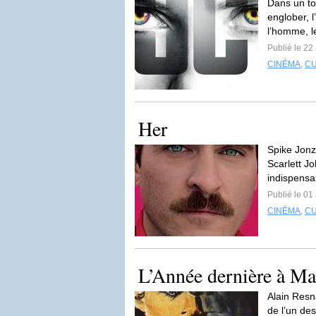
Dans un to
englober, l
l’homme, l
Publié le 22
CINÉMA
,
C
Her
Spike Jonz
Scarlett Jo
indispensab
Publié le 01 
CINÉMA
,
C
L’Année dernière à Ma
Alain Resna
de l’un des