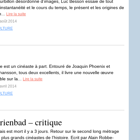
urbillon désordonné d’images, Luc Besson essaie de tout
’instantanéité et le cours du temps, le présent et les origines de
e...
Lire la suite
 août 2014
ULTURE
e est un cinéaste à part. Entouré de Joaquin Phoenix et
hansson, tous deux excellents, il livre une nouvelle œuvre
le sur la...
Lire la suite
avril 2014
ULTURE
rienbad – critique
is est mort il y a 3 jours. Retour sur le second long métrage
 plus grands cinéastes de l’histoire. Ecrit par Alain Robbe-