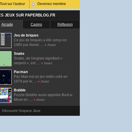
Tout sur l'auteur
Devenez membre
ES JEUX SUR PAPERBLOG.FR
Arcade
Casino
Réflexion
Jeu de briques
Ce jeu de briques a été conçu en
1985 par Alexei......
Jouez
Snake
Snake, de l'anglais signifiant «
serpent », est......
Jouez
Pacman
Pac-Man est un jeu vidéo créé en
1979 par le......
Jouez
Bubble
Puzzle Bobble aussi appelée Bust-a-
Move en......
Jouez
Découvrir l'espace Jeux