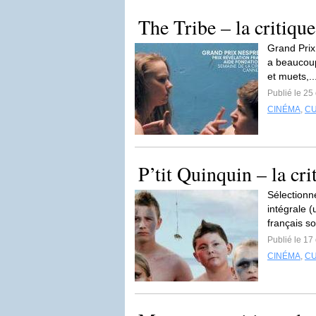
The Tribe – la critique
Grand Prix
a beaucoup
et muets,..
Publié le 25
CINÉMA
,
C
P’tit Quinquin – la cri
Sélectionn
intégrale (
français so
Publié le 17
CINÉMA
,
C