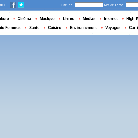
nous
Pseudo
Mot de passe
lture
Cinéma
Musique
Livres
Medias
Internet
High-T
ôté Femmes
Santé
Cuisine
Environnement
Voyages
Carr