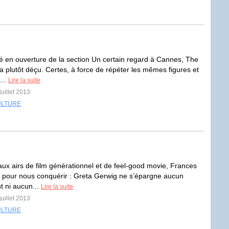
en ouverture de la section Un certain regard à Cannes, The
 a plutôt déçu. Certes, à force de répéter les mêmes figures et
...
Lire la suite
juillet 2013
ULTURE
aux airs de film générationnel et de feel-good movie, Frances
ut pour nous conquérir : Greta Gerwig ne s’épargne aucun
 ni aucun...
Lire la suite
juillet 2013
ULTURE