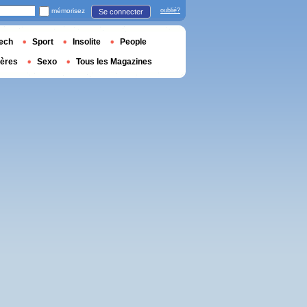
mémorisez
oublié?
Se connecter
ech
Sport
Insolite
People
ières
Sexo
Tous les Magazines