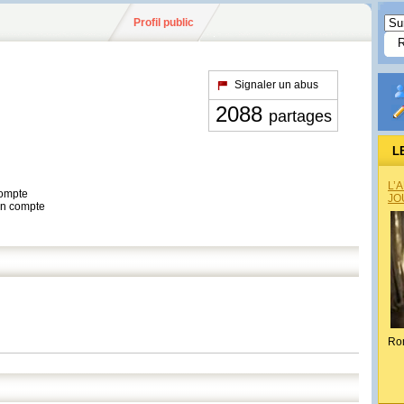
Profil public
Signaler un abus
2088
partages
L
L’
compte
JO
son compte
Ro