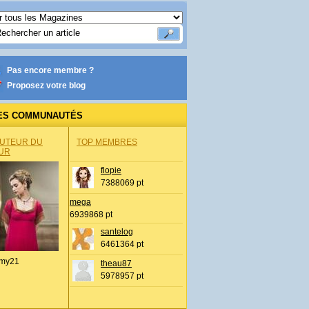
Pas encore membre ?
Proposez votre blog
ES COMMUNAUTÉS
AUTEUR DU
TOP MEMBRES
UR
flopie
7388069 pt
mega
6939868 pt
santelog
6461364 pt
my21
theau87
5978957 pt