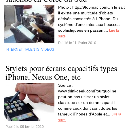
Photo : http://9to5mac.comOn le sait
il existe une multitude d'objets
dérivés consacrés à l'iPhone. Du
système d'enceintes aux housses
sophistiquées en passant...
Lire la
suite
Publié le 11 février 2010
INTERNET
,
TALENTS
,
VIDEOS
Stylets pour écrans capacitifs types
iPhone, Nexus One, etc
Source :
www.thinkgeek.comPourquoi ne
peut-on pas utiliser un stylet
classique sur un écran capacitif
comme ceux dont sont dotés les
fameux iPhones d'Apple et...
Lire la
suite
Publié le 09 février 2010