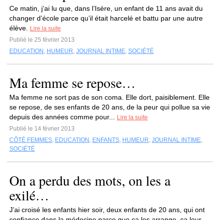
Ce matin, j’ai lu que, dans l’Isère, un enfant de 11 ans avait du
changer d’école parce qu’il était harcelé et battu par une autre
élève.
Lire la suite
Publié le 25 février 2013
EDUCATION
,
HUMEUR
,
JOURNAL INTIME
,
SOCIÉTÉ
Ma femme se repose…
Ma femme ne sort pas de son coma. Elle dort, paisiblement. Elle
se repose, de ses enfants de 20 ans, de la peur qui pollue sa vie
depuis des années comme pour...
Lire la suite
Publié le 14 février 2013
CÔTÉ FEMMES
,
EDUCATION
,
ENFANTS
,
HUMEUR
,
JOURNAL INTIME
,
SOCIÉTÉ
On a perdu des mots, on les a
exilé…
J’ai croisé les enfants hier soir, deux enfants de 20 ans, qui ont
confiance dans la médecine parce que ça les arrange, ça leur