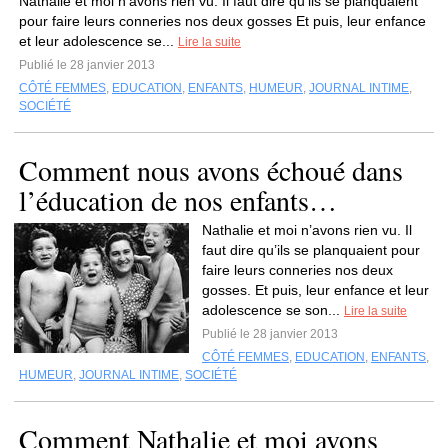
Nathalie et moi n’avons rien vu. Il faut dire qu’ils se planquaient
pour faire leurs conneries nos deux gosses Et puis, leur enfance
et leur adolescence se...
Lire la suite
Publié le 28 janvier 2013
CÔTÉ FEMMES
,
EDUCATION
,
ENFANTS
,
HUMEUR
,
JOURNAL INTIME
,
SOCIÉTÉ
Comment nous avons échoué dans
l’éducation de nos enfants…
Nathalie et moi n’avons rien vu. Il
faut dire qu’ils se planquaient pour
faire leurs conneries nos deux
gosses. Et puis, leur enfance et leur
adolescence se son...
Lire la suite
Publié le 28 janvier 2013
CÔTÉ FEMMES
,
EDUCATION
,
ENFANTS
,
HUMEUR
,
JOURNAL INTIME
,
SOCIÉTÉ
Comment Nathalie et moi avons