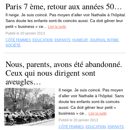
Paris 7 ème, retour aux années 50…
Il neige. Je suis coincé. Pas moyen d’aller voir Nathalie à l’hôpital.
Sans doute les enfants sont-ils coincés aussi. Ca doit gêner leur
petit « business » ce...
Lire la suite
Publié le 20 janvier 2013
CÔTÉ FEMMES
,
EDUCATION
,
ENFANTS
,
HUMEUR
,
JOURNAL INTIME
,
SOCIÉTÉ
Nous, parents, avons été abandonné.
Ceux qui nous dirigent sont
aveugles…
Il neige. Je suis coincé. Pas moyen
d’aller voir Nathalie à l’hôpital. Sans
doute les enfants sont-ils coincés
aussi. Ca doit gêner leur petit «
business » ce...
Lire la suite
Publié le 20 janvier 2013
CÔTÉ FEMMES
,
EDUCATION
,
ENFANTS
,