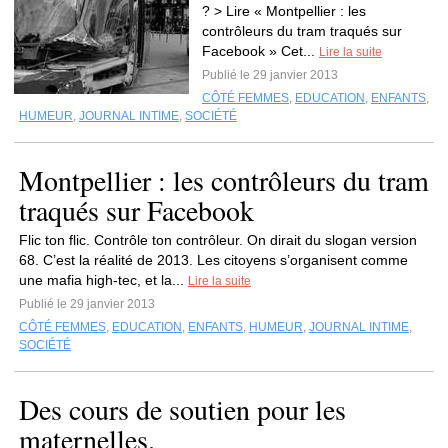
? > Lire « Montpellier : les
contrôleurs du tram traqués sur
Facebook » Cet...
Lire la suite
Publié le 29 janvier 2013
CÔTÉ FEMMES
,
EDUCATION
,
ENFANTS
,
HUMEUR
,
JOURNAL INTIME
,
SOCIÉTÉ
Montpellier : les contrôleurs du tram
traqués sur Facebook
Flic ton flic. Contrôle ton contrôleur. On dirait du slogan version
68. C’est la réalité de 2013. Les citoyens s’organisent comme
une mafia high-tec, et la...
Lire la suite
Publié le 29 janvier 2013
CÔTÉ FEMMES
,
EDUCATION
,
ENFANTS
,
HUMEUR
,
JOURNAL INTIME
,
SOCIÉTÉ
Des cours de soutien pour les
maternelles.