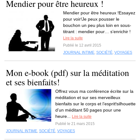
Mendier pour être heureux !
Mendier pour être heureux !Essayez
pour voir!Je peux pousser le
bouchon un peu plus loin en sous-
titrant : mendier pour… s’enrichir !
Lire la suite
Publié le 12 avril 2015
JOURNAL INTIME
,
SOCIÉTÉ
,
VOYAGES
Mon e-book (pdf) sur la méditation
et ses bienfaits!
Offrez vous ma conférence écrite sur la
méditation et sur ses merveilleux
bienfaits sur le corps et l’esprit!silhouette
d’un méditant 50 pages pour une
heure...
Lire la suite
Publié le 21 mars 2015
JOURNAL INTIME
,
SOCIÉTÉ
,
VOYAGES