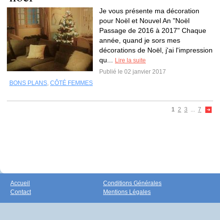
Je vous présente ma décoration
pour Noël et Nouvel An "Noël
Passage de 2016 à 2017" Chaque
année, quand je sors mes
décorations de Noël, j'ai l'impression
qu...
Lire la suite
Publié le 02 janvier 2017
BONS PLANS
,
CÔTÉ FEMMES
1
2
3
...
7
Accueil
Conditions Générales
Contact
Mentions Légales