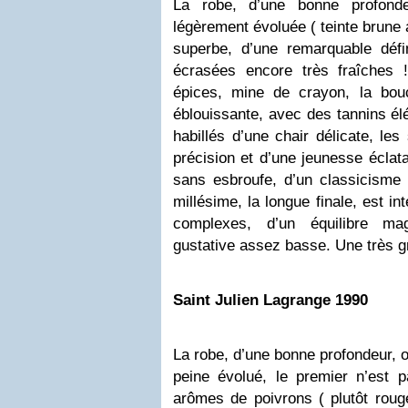
La robe, d’une bonne profonde
légèrement évoluée ( teinte brune 
superbe, d’une remarquable défin
écrasées encore très fraîches !
épices, mine de crayon, la bou
éblouissante, avec des tannins élé
habillés d’une chair délicate, les
précision et d’une jeunesse éclata
sans esbroufe, d’un classicisme 
millésime, la longue finale, est i
complexes, d’un équilibre mag
gustative assez basse. Une très g
Saint Julien Lagrange 1990
La robe, d’une bonne profondeur, o
peine évolué, le premier n’est 
arômes de poivrons ( plutôt roug