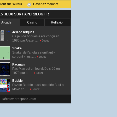
Tout sur l'auteur
Devenez membre
ES JEUX SUR PAPERBLOG.FR
Arcade
Casino
Réflexion
Jeu de briques
Ce jeu de briques a été conçu en
1985 par Alexei......
Jouez
Snake
Snake, de l'anglais signifiant «
serpent », est......
Jouez
Pacman
Pac-Man est un jeu vidéo créé en
1979 par le......
Jouez
Bubble
Puzzle Bobble aussi appelée Bust-a-
Move en......
Jouez
Découvrir l'espace Jeux