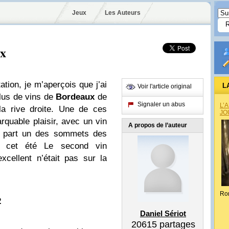
Jeux
Les Auteurs
ux
tion, je m’aperçois que j’ai
L
Voir l'article original
lus de vins de
Bordeaux
de
Signaler un abus
L’
la rive droite. Une de ces
JO
quable plaisir, avec un vin
A propos de l’auteur
ma part un des sommets des
s, cet été Le second vin
cellent n’était pas sur la
Ro
2
Daniel Sériot
20615
partages