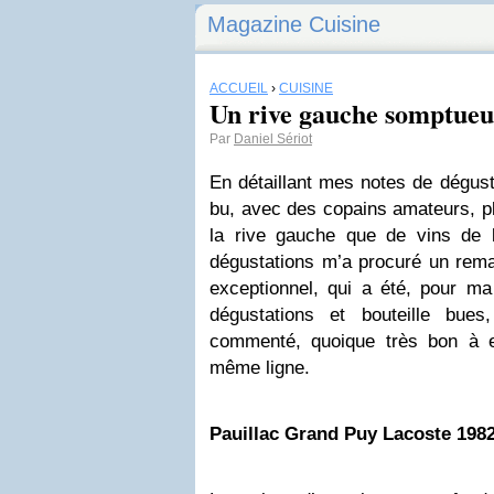
Magazine Cuisine
ACCUEIL
›
CUISINE
Un rive gauche somptue
Par
Daniel Sériot
En détaillant mes notes de dégusta
bu, avec des copains amateurs, p
la rive gauche que de vins de 
dégustations m’a procuré un remar
exceptionnel, qui a été, pour 
dégustations et bouteille bue
commenté, quoique très bon à ex
même ligne.
Pauillac
Grand Puy
Lacoste
198