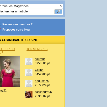
Pas encore membre ?
Proposez votre blog
A COMMUNAUTÉ CUISINE
AUTEUR DU
TOP MEMBRES
UR
sourour
3958581 pt
Celine
3459980 pt
degusto75
2572724 pt
my21
cassandra06
2536582 pt