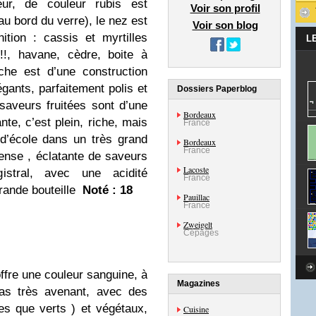
ur, de couleur rubis est
Voir son profil
au bord du verre), le nez est
Voir son blog
ition : cassis et myrtilles
L
!!, havane, cèdre, boite à
che est d’une construction
gants, parfaitement polis et
Dossiers Paperblog
 saveurs fruitées sont d’une
Bordeaux
nte, c’est plein, riche, mais
France
d’école dans un très grand
Bordeaux
France
ntense , éclatante de saveurs
Lacoste
istral, avec une acidité
France
rande bouteille
Noté : 18
Pauillac
France
Zweigelt
Cépages
ffre une couleur sanguine, à
Magazines
pas très avenant, avec des
es que verts ) et végétaux,
Cuisine