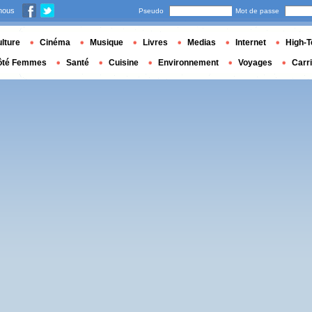
nous
Pseudo
Mot de passe
lture
Cinéma
Musique
Livres
Medias
Internet
High-T
ôté Femmes
Santé
Cuisine
Environnement
Voyages
Carr