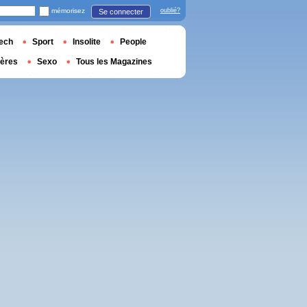
mémorisez
oublié?
Se connecter
ech
Sport
Insolite
People
ières
Sexo
Tous les Magazines