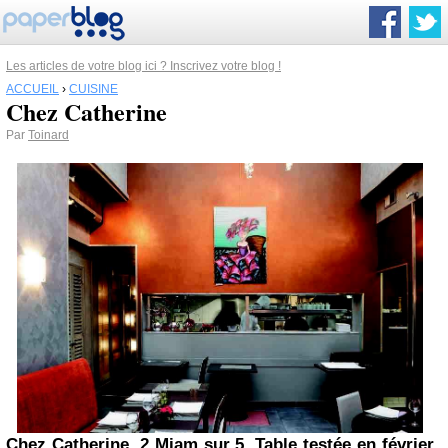
Les articles de votre blog ici ? Inscrivez votre blog !
ACCUEIL
›
CUISINE
Chez Catherine
Par
Toinard
Chez Catherine. 2 Miam sur 5. Table testée en février