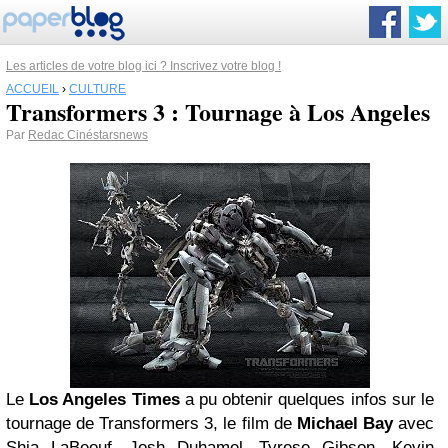
Les articles de votre blog ici ? Inscrivez votre blog !
ACCUEIL
›
CULTURE
Transformers 3 : Tournage à Los Angeles
Par
Redac Cinéstarsnews
Le
Los Angeles Times
a pu obtenir quelques infos sur le
tournage de Transformers 3, le film de
Michael Bay
avec
Shia LaBeouf, Josh Duhamel, Tyrese Gibson, Kevin