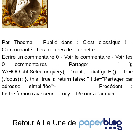
Par Theoma
-
Publié dans : C'est classique !
-
Communauté : Les lectures de Florinette
Ecrire un commentaire
0
-
Voir le commentaire
-
Voir les
0 commentaires
-
Partager ' );
YAHOO.util.Selector.query( 'input', dial.getEl(), true
).focus(); }, this, true ); return false; " title="Partager par
adresse simplifiée">
Précédent :
Lettre à mon ravisseur – Lucy...
Retour à l'accueil
Retour à La Une de