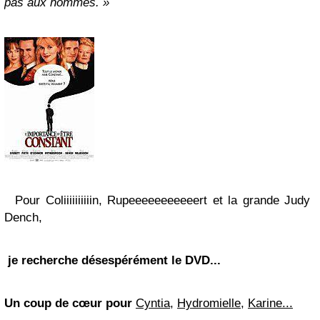
pas aux hommes.
»
Pour Coliiiiiiiiiin, Rupeeeeeeeeeeert et la grande Judy
Dench,
je recherche désespérément le DVD...
Un coup de cœur pour
Cyntia,
Hydromielle,
Karine...