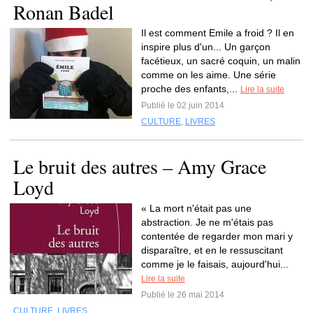
Ronan Badel
Il est comment Emile a froid ? Il en
inspire plus d'un... Un garçon
facétieux, un sacré coquin, un malin
comme on les aime. Une série
proche des enfants,...
Lire la suite
Publié le 02 juin 2014
CULTURE
,
LIVRES
Le bruit des autres – Amy Grace
Loyd
« La mort n'était pas une
abstraction. Je ne m'étais pas
contentée de regarder mon mari y
disparaître, et en le ressuscitant
comme je le faisais, aujourd'hui...
Lire la suite
Publié le 26 mai 2014
CULTURE
,
LIVRES