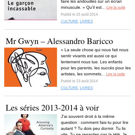
faire les andouilles sur un écran
minuscule. » Qu'il est...
Lire la suite
Publié le 25 août 2014
CULTURE
,
LIVRES
Mr Gwyn – Alessandro Baricco
« La seule chose qui nous fait nous
sentir vivants est aussi ce qui
lentement nous tue. Les enfants
pour les parents, les succès pour les
artistes, les sommets...
Lire la suite
Publié le 23 août 2014
CULTURE
,
LIVRES
Les séries 2013-2014 à voir
J'ai souvent droit à la même
question : comment fais-tu pour lire
autant ? Tu dois peu dormir. Tu lis
vite. Tu ne regardes pas la télé. Je