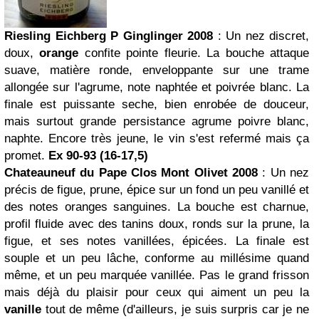
Riesling Eichberg P Ginglinger 2008
: Un nez discret,
doux,
orange
confite pointe fleurie. La bouche attaque
suave, matière ronde, enveloppante sur une trame
allongée sur l'agrume, note naphtée et poivrée blanc. La
finale est puissante seche, bien enrobée de douceur,
mais surtout grande persistance agrume poivre blanc,
naphte. Encore très jeune, le vin s'est refermé mais ça
promet.
Ex 90-93 (16-17,5)
Chateauneuf du Pape Clos Mont Olivet 2008
: Un nez
précis de figue, prune, épice sur un fond un peu vanillé et
des notes oranges sanguines. La bouche est charnue,
profil fluide avec des tanins doux, ronds sur la prune, la
figue, et ses notes vanillées, épicées. La finale est
souple et un peu lâche, conforme au millésime quand
même, et un peu marquée vanillée. Pas le grand frisson
mais déjà du plaisir pour ceux qui aiment un peu la
vanille
tout de même (d'ailleurs, je suis surpris car je ne