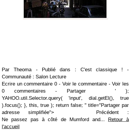
Par Theoma
-
Publié dans : C'est classique !
-
Communauté : Salon Lecture
Ecrire un commentaire
0
-
Voir le commentaire
-
Voir les
0 commentaires
-
Partager ' );
YAHOO.util.Selector.query( 'input', dial.getEl(), true
).focus(); }, this, true ); return false; " title="Partager par
adresse simplifiée">
Précédent :
Ne passez pas à côté de Mumford and...
Retour à
l'accueil