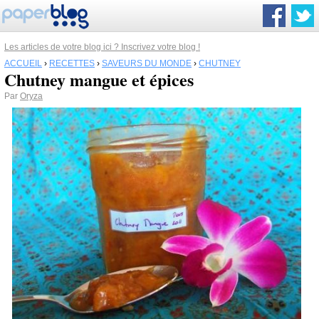
Les articles de votre blog ici ? Inscrivez votre blog !
ACCUEIL
›
RECETTES
›
SAVEURS DU MONDE
›
CHUTNEY
Chutney mangue et épices
Par
Oryza