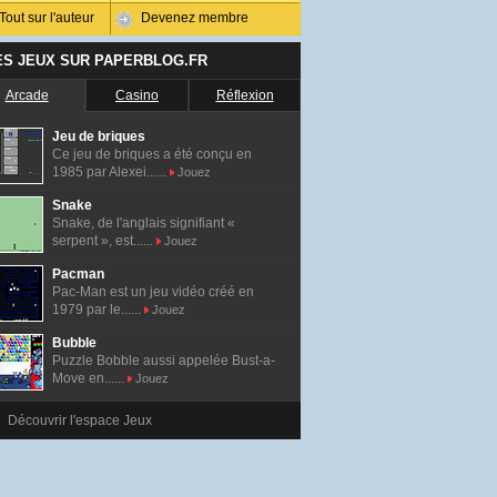
Tout sur l'auteur
Devenez membre
ES JEUX SUR PAPERBLOG.FR
Arcade
Casino
Réflexion
Jeu de briques
Ce jeu de briques a été conçu en
1985 par Alexei......
Jouez
Snake
Snake, de l'anglais signifiant «
serpent », est......
Jouez
Pacman
Pac-Man est un jeu vidéo créé en
1979 par le......
Jouez
Bubble
Puzzle Bobble aussi appelée Bust-a-
Move en......
Jouez
Découvrir l'espace Jeux