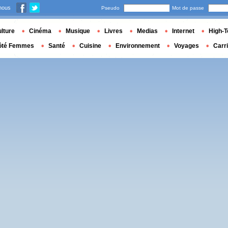
nous
Pseudo
Mot de passe
lture
Cinéma
Musique
Livres
Medias
Internet
High-T
ôté Femmes
Santé
Cuisine
Environnement
Voyages
Carr