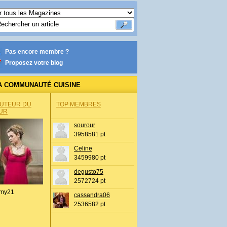
Pas encore membre ?
Proposez votre blog
A COMMUNAUTÉ CUISINE
AUTEUR DU
TOP MEMBRES
UR
sourour
3958581 pt
Celine
3459980 pt
degusto75
2572724 pt
my21
cassandra06
2536582 pt