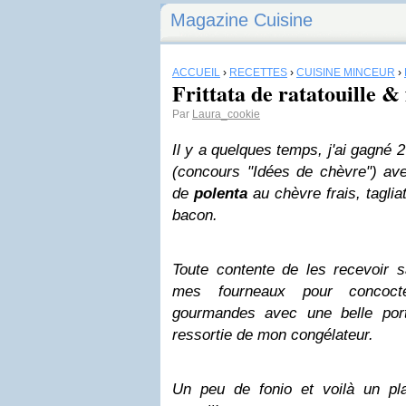
Magazine Cuisine
ACCUEIL
›
RECETTES
›
CUISINE MINCEUR
›
Frittata de ratatouille &
Par
Laura_cookie
Il y a quelques temps, j'ai gagné 2
(concours "Idées de chèvre") a
de
polenta
au chèvre frais, taglia
bacon.
Toute contente de les recevoir s
mes fourneaux pour concocte
gourmandes avec une belle po
ressortie de mon congélateur.
Un peu de fonio et voilà un pla