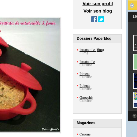
Voir son profil
Voir son blog
L
Dossiers Paperblog
Ratatouille (film)
Films
Ratatouille
Cuisine
Piment
Cuisine
Polenta
Cuisine
Gnocchis
Cuisine
Magazines
Cuisine