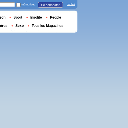
mémorisez
oublié?
Se connecter
ech
Sport
Insolite
People
ières
Sexo
Tous les Magazines