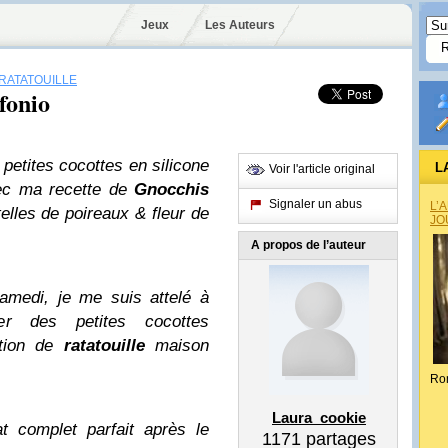
Jeux
Les Auteurs
RATATOUILLE
 fonio
 petites cocottes en silicone
L
Voir l'article original
vec ma recette de
Gnocchis
Signaler un abus
L’
telles de poireaux & fleur de
JO
A propos de l’auteur
amedi, je me suis attelé à
r des petites cocottes
rtion de
ratatouille
maison
Ro
Laura_cookie
t complet parfait après le
1171
partages