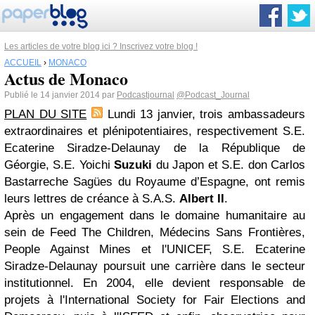
Les articles de votre blog ici ? Inscrivez votre blog !
ACCUEIL
›
MONACO
Actus de Monaco
Publié le 14 janvier 2014 par
Podcastjournal
@Podcast_Journal
PLAN DU SITE
Lundi 13 janvier, trois ambassadeurs
extraordinaires et plénipotentiaires, respectivement S.E.
Ecaterine Siradze-Delaunay de la République de
Géorgie, S.E. Yoichi
Suzuki
du Japon et S.E. don Carlos
Bastarreche Sagües du Royaume d’Espagne, ont remis
leurs lettres de créance à S.A.S.
Albert II
.
Après un engagement dans le domaine humanitaire au
sein de Feed The Children, Médecins Sans Frontières,
People Against Mines et l'UNICEF, S.E. Ecaterine
Siradze-Delaunay poursuit une carrière dans le secteur
institutionnel. En 2004, elle devient responsable de
projets à l'International Society for Fair Elections and