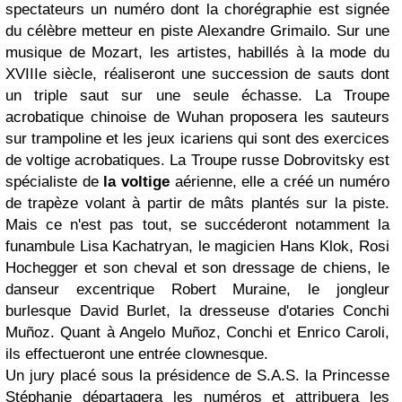
spectateurs un numéro dont la chorégraphie est signée
du célèbre metteur en piste Alexandre Grimailo. Sur une
musique de Mozart, les artistes, habillés à la mode du
XVIIIe siècle, réaliseront une succession de sauts dont
un triple saut sur une seule échasse. La Troupe
acrobatique chinoise de Wuhan proposera les sauteurs
sur trampoline et les jeux icariens qui sont des exercices
de voltige acrobatiques. La Troupe russe Dobrovitsky est
spécialiste de
la voltige
aérienne, elle a créé un numéro
de trapèze volant à partir de mâts plantés sur la piste.
Mais ce n'est pas tout, se succéderont notamment la
funambule Lisa Kachatryan, le magicien Hans Klok, Rosi
Hochegger et son cheval et son dressage de chiens, le
danseur excentrique Robert Muraine, le jongleur
burlesque David Burlet, la dresseuse d'otaries Conchi
Muñoz. Quant à Angelo Muñoz, Conchi et Enrico Caroli,
ils effectueront une entrée clownesque.
Un jury placé sous la présidence de S.A.S. la Princesse
Stéphanie départagera les numéros et attribuera les