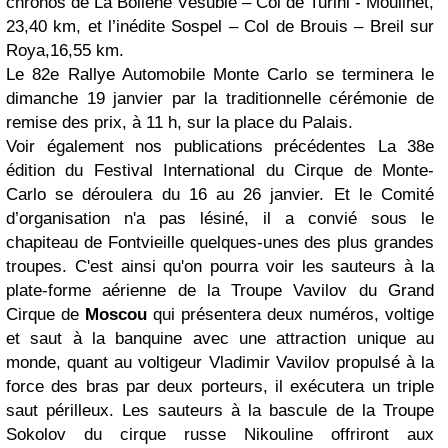
chronos de La Bollène Vésubie – Col de Turini - Moulinet,
23,40 km, et l’inédite Sospel – Col de Brouis – Breil sur
Roya,16,55 km.
Le 82e Rallye Automobile Monte Carlo se terminera le
dimanche 19 janvier par la traditionnelle cérémonie de
remise des prix, à 11 h, sur la place du Palais.
Voir également nos publications précédentes La 38e
édition du Festival International du Cirque de Monte-
Carlo se déroulera du 16 au 26 janvier. Et le Comité
d’organisation n'a pas lésiné, il a convié sous le
chapiteau de Fontvieille quelques-unes des plus grandes
troupes. C'est ainsi qu'on pourra voir les sauteurs à la
plate-forme aérienne de la Troupe Vavilov du Grand
Cirque de
Moscou
qui présentera deux numéros, voltige
et saut à la banquine avec une attraction unique au
monde, quant au voltigeur Vladimir Vavilov propulsé à la
force des bras par deux porteurs, il exécutera un triple
saut périlleux. Les sauteurs à la bascule de la Troupe
Sokolov du cirque russe Nikouline offriront aux