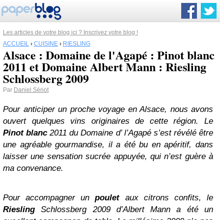
Les articles de votre blog ici ? Inscrivez votre blog !
ACCUEIL
›
CUISINE
›
RIESLING
Alsace : Domaine de l'Agapé : Pinot blanc
2011 et Domaine Albert Mann : Riesling
Schlossberg 2009
Par
Daniel Sériot
Pour anticiper un proche voyage en Alsace, nous avons
ouvert quelques vins originaires de cette région. Le
Pinot blanc
2011 du Domaine d’ l’Agapé s’est révélé être
une agréable gourmandise, il a été bu en apéritif, dans
laisser une sensation sucrée appuyée, qui n’est guère à
ma convenance.
Pour accompagner un
poulet
aux citrons confits, le
Riesling
Schlossberg 2009 d’Albert Mann a été un