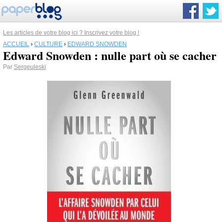
Les articles de votre blog ici ? Inscrivez votre blog !
ACCUEIL
›
CULTURE
›
EDWARD SNOWDEN
Edward Snowden : nulle part où se cacher
Par
Sergeuleski