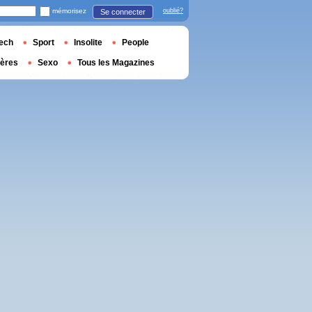
mémorisez
oublié?
Se connecter
ech
Sport
Insolite
People
ières
Sexo
Tous les Magazines