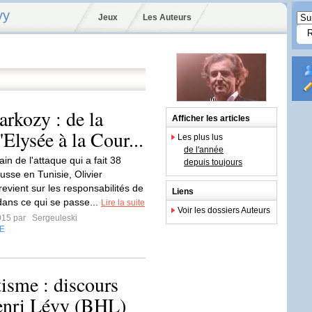
vy
Jeux
Les Auteurs
rkozy : de la
Afficher les articles
'Elysée à la Cour...
Les plus lus
de l'année
n de l'attaque qui a fait 38
depuis toujours
usse en Tunisie, Olivier
evient sur les responsabilités de
Liens
dans ce qui se passe...
Lire la suite
Voir les dossiers Auteurs
2015 par
Sergeuleski
E
sme : discours
Henri Lévy (BHL)