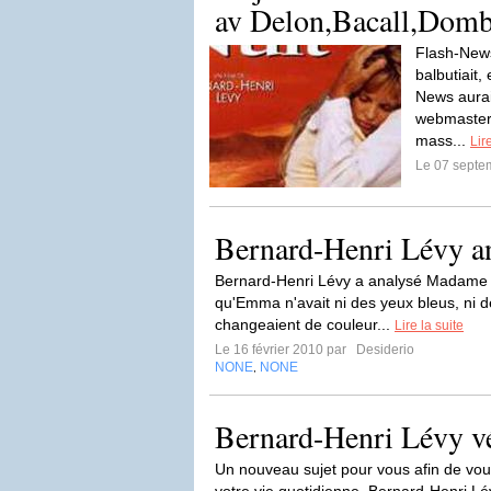
av Delon,Bacall,Domb
Flash-News
balbutiait,
News aurai
webmaster 
mass...
Lir
Le 07 septe
Bernard-Henri Lévy an
Bernard-Henri Lévy a analysé Madame 
qu'Emma n'avait ni des yeux bleus, ni d
changeaient de couleur...
Lire la suite
Le 16 février 2010 par
Desiderio
NONE
NONE
,
Bernard-Henri Lévy vé
Un nouveau sujet pour vous afin de vous