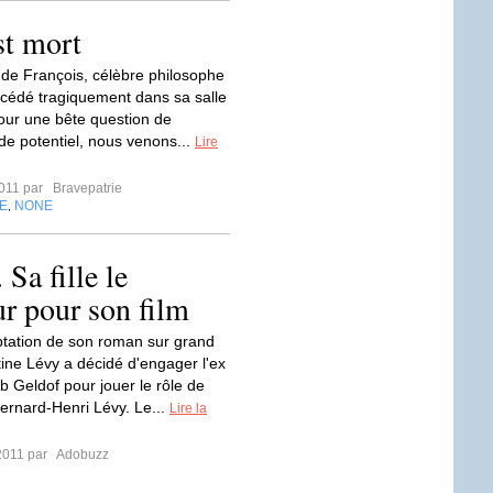
st mort
de François, célèbre philosophe
écédé tragiquement dans sa salle
our une bête question de
 de potentiel, nous venons...
Lire
2011 par
Bravepatrie
E
NONE
,
Sa fille le
ur pour son film
ptation de son roman sur grand
tine Lévy a décidé d'engager l'ex
b Geldof pour jouer le rôle de
ernard-Henri Lévy. Le...
Lire la
2011 par
Adobuzz