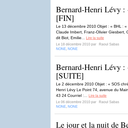
Bernard-Henri Lévy :
[FIN]
Le 13 décembre 2010 Objet : « BHL : « 
Claude Imbert, Franz-Olivier Giesbert, 
dit Biot, Emilie...
Lire la suite
Le 18 décembre 2010 par
Raoul Sabas
NONE
NONE
,
Bernard-Henri Lévy :
[SUITE]
Le 2 décembre 2010 Objet : « SOS chré
Henri Lévy Le Point 74, avenue du Mai
43 24 Courriel :...
Lire la suite
Le 06 décembre 2010 par
Raoul Sabas
NONE
NONE
,
Le jour et la nuit de 