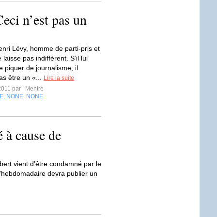
eci n’est pas un
nri Lévy, homme de parti-pris et
laisse pas indifférent. S’il lui
e piquer de journalisme, il
as être un «...
Lire la suite
2011 par
Mentre
E
NONE
NONE
,
,
 à cause de
sbert vient d’être condamné par le
L’hebdomadaire devra publier un