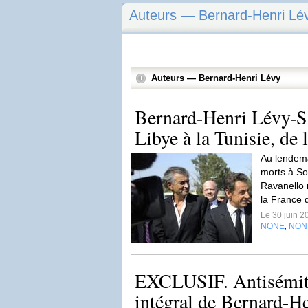
Auteurs — Bernard-Henri Lé
Auteurs — Bernard-Henri Lévy
Bernard-Henri Lévy-Sa
Libye à la Tunisie, de l
Au lendemai
morts à So
Ravanello r
la France 
Le 30 juin 
NONE
NON
,
EXCLUSIF. Antisémiti
intégral de Bernard-