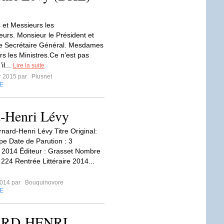
et Messieurs les
rs. Monsieur le Président et
e Secrétaire Général. Mesdames
rs les Ministres.Ce n’est pas
il...
Lire la suite
er 2015 par
Plusnet
E
d-Henri Lévy
nard-Henri Lévy Titre Original:
pe Date de Parution : 3
 2014 Éditeur : Grasset Nombre
 224 Rentrée Littéraire 2014...
2014 par
Bouquinovore
E
NARD-HENRI