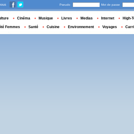
nous
Pseudo
Mot de passe
lture
Cinéma
Musique
Livres
Medias
Internet
High-T
ôté Femmes
Santé
Cuisine
Environnement
Voyages
Carr