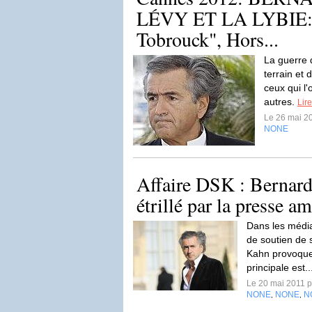
LÉVY ET LA LYBIE: 
Tobrouck", Hors...
La guerre d
terrain et
ceux qui l'o
autres.
Lire
Le 26 mai 2
NONE
Affaire DSK : Bernar
étrillé par la presse am
Dans les média
de soutien de 
Kahn provoquen
principale est.
Le 20 mai 2011 
NONE
NONE
N
,
,