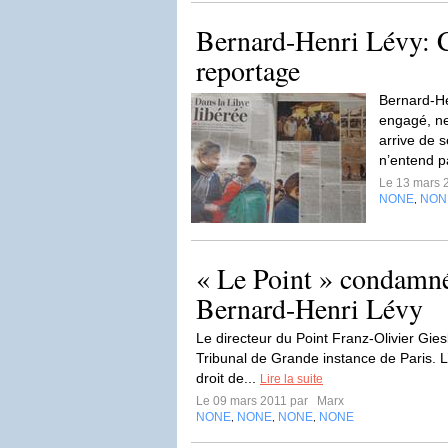
Bernard-Henri Lévy: C
reportage
Bernard-He
engagé, ne 
arrive de s
n’entend p
Le 13 mars 
NONE
NON
,
« Le Point » condamné
Bernard-Henri Lévy
Le directeur du Point Franz-Olivier Gie
Tribunal de Grande instance de Paris. 
droit de...
Lire la suite
Le 09 mars 2011 par
Marx
NONE
NONE
NONE
NONE
,
,
,