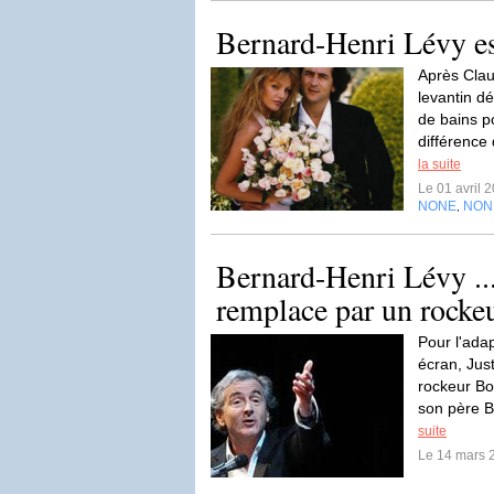
Bernard-Henri Lévy e
Après Clau
levantin d
de bains p
différence
la suite
Le 01 avril 
NONE
NON
,
Bernard-Henri Lévy ... 
remplace par un rocke
Pour l'ada
écran, Jus
rockeur Bo
son père B
suite
Le 14 mars 