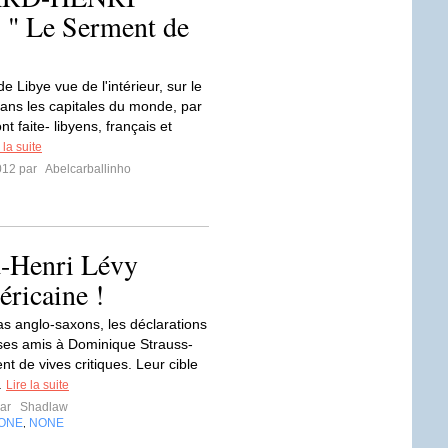
" Le Serment de
e Libye vue de l'intérieur, sur le
 dans les capitales du monde, par
nt faite- libyens, français et
 la suite
012 par
Abelcarballinho
d-Henri Lévy
éricaine !
s anglo-saxons, les déclarations
ses amis à Dominique Strauss-
t de vives critiques. Leur cible
..
Lire la suite
par
Shadlaw
ONE
NONE
,