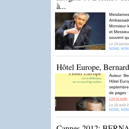
à...
Mesdames 
Ambassadeu
Monsieur l
et Messieu
souvent qu’
Le 29 janvi
NONE
NON
,
Hôtel Europe, Bernar
Auteur: Ber
Hôtel Euro
septembre
de pages :
Lire la suite
Le 28 août 
NONE
NON
,
Cannes 2012: BER