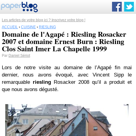
Les articles de votre blog ici ? Inscrivez votre blog !
ACCUEIL
›
CUISINE
›
RIESLING
Domaine de l'Agapé : Riesling Rosacker
2007 et domaine Ernest Burn : Riesling
Clos Saint Imer La Chapelle 1999
Par
Daniel Sériot
Lors de notre visite au domaine de l’Agapé fin mai
dernier, nous avons évoqué, avec Vincent Sipp le
remarquable
riesling
Rosacker 2008 qu’il a produit et
que nous avons dégusté.