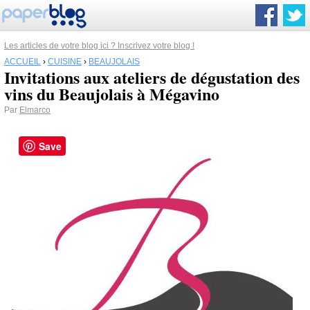
Les articles de votre blog ici ? Inscrivez votre blog !
ACCUEIL
›
CUISINE
›
BEAUJOLAIS
Invitations aux ateliers de dégustation des
vins du Beaujolais à Mégavino
Par
Elmarco
Save