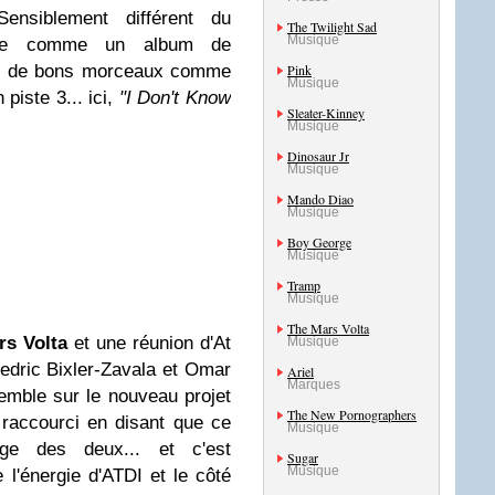
Sensiblement différent du
The Twilight Sad
Musique
sque comme un album de
urs de bons morceaux comme
Pink
Musique
 piste 3... ici,
"I Don't Know
Sleater-Kinney
Musique
Dinosaur Jr
Musique
Mando Diao
Musique
Boy George
Musique
Tramp
Musique
The Mars Volta
rs Volta
et une réunion d'At
Musique
edric Bixler-Zavala et Omar
Ariel
Marques
emble sur le nouveau projet
The New Pornographers
 raccourci en disant que ce
Musique
ge des deux... et c'est
Sugar
Musique
 l'énergie d'ATDI et le côté