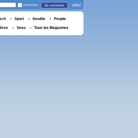
mémorisez
oublié?
Se connecter
ech
Sport
Insolite
People
ières
Sexo
Tous les Magazines