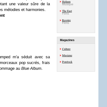
Helium
ant une valeur sûre de la
Musique
es mélodies et harmonies.
The East
Films
ent
Respire
Films
Magazines
Culture
Musique
umped m'a séduit avec sa
Pop/rock
 morceaux pop sucrés, frais
s hommage au
Blue Album
.