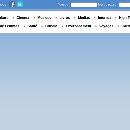
nous
Pseudo
Mot de passe
lture
Cinéma
Musique
Livres
Medias
Internet
High-T
ôté Femmes
Santé
Cuisine
Environnement
Voyages
Carr