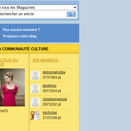
Pas encore membre ?
Proposez votre blog
A COMMUNAUTÉ CULTURE
AUTEUR DU
TOP MEMBRES
UR
delromainzika
3737363 pt
bentlyno
3071554 pt
cineblogywood
2971032 pt
my21
michcine
2737249 pt