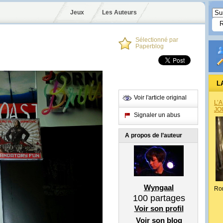
Jeux
Les Auteurs
Sélectionné par
Paperblog
L
Voir l'article original
L’
JO
Signaler un abus
A propos de l’auteur
Wyngaal
Ro
100
partages
Voir son profil
Voir son blog