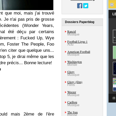
t que moi, mais j'ai trouvé
L
 Je n'ai pas pris de grosse
Dossiers Paperblog
cédentes (Wonder Years,
 mal été déçu par certains
Rancid
Musique
ulièrement : Fucked Up, Wye
Football Ligue 1
em, Foster The People, Foo
Actu
'en citer que quelque uns...
American Football
Musique
 top 5, je dirai même que les
Washington
re précis... Bonne lecture!
Monde
n
Glory
Musique
Glory (film)
Films
Weezer
Musique
Caribou
Musique
The Sun
uld mais 2ème de l'ère
Presse