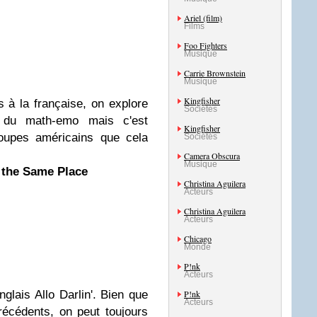
Ariel (film)
Films
Foo Fighters
Musique
Carrie Brownstein
Musique
Kingfisher
 à la française, on explore
Sociétés
e du math-emo mais c'est
Kingfisher
oupes américains que cela
Sociétés
Camera Obscura
Musique
 the Same Place
Christina Aguilera
Acteurs
Christina Aguilera
Acteurs
Chicago
Monde
P!nk
Acteurs
glais Allo Darlin'. Bien que
P!nk
Acteurs
écédents, on peut toujours