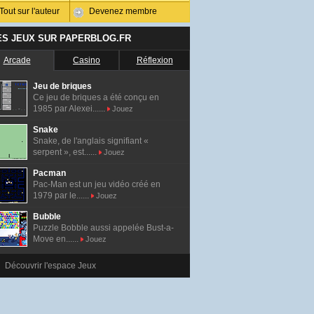
Tout sur l'auteur
Devenez membre
ES JEUX SUR PAPERBLOG.FR
Arcade
Casino
Réflexion
Jeu de briques
Ce jeu de briques a été conçu en
1985 par Alexei......
Jouez
Snake
Snake, de l'anglais signifiant «
serpent », est......
Jouez
Pacman
Pac-Man est un jeu vidéo créé en
1979 par le......
Jouez
Bubble
Puzzle Bobble aussi appelée Bust-a-
Move en......
Jouez
Découvrir l'espace Jeux