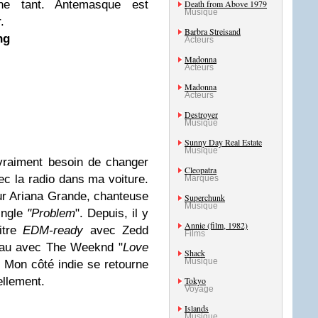
nne tant. Antemasque est
Death from Above 1979
Musique
.
Barbra Streisand
ng
Acteurs
Madonna
Acteurs
Madonna
Acteurs
Destroyer
Musique
Sunny Day Real Estate
Musique
vraiment besoin de changer
Cleopatra
vec la radio dans ma voiture.
Marques
ur Ariana Grande, chanteuse
Superchunk
Musique
single
"Problem
". Depuis, il y
Annie (film, 1982)
itre
EDM-ready
avec Zedd
Films
eau avec The Weeknd "
Love
Shack
Musique
n. Mon côté indie se retourne
llement.
Tokyo
Voyage
Islands
Musique