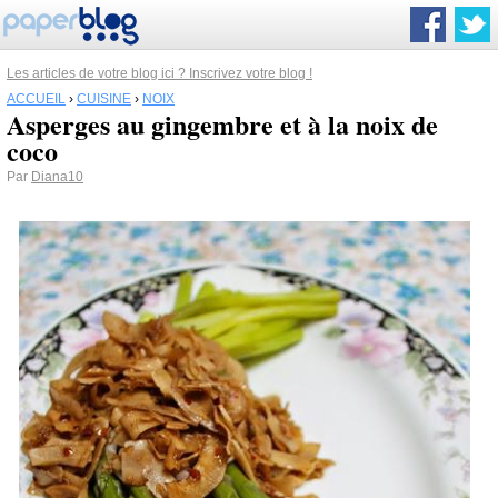
Les articles de votre blog ici ? Inscrivez votre blog !
ACCUEIL
›
CUISINE
›
NOIX
Asperges au gingembre et à la noix de
coco
Par
Diana10