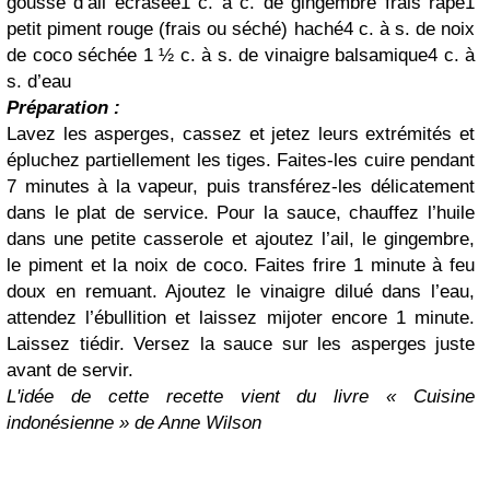
gousse d’ail écrasée
1 c. à c. de gingembre frais râpé
1
petit piment rouge (frais ou séché) haché
4 c. à s. de noix
de coco séchée
1 ½ c. à s. de vinaigre balsamique
4 c. à
s. d’eau
Préparation :
Lavez les asperges, cassez et jetez leurs extrémités et
épluchez partiellement les tiges. Faites-les cuire pendant
7 minutes à la vapeur, puis transférez-les délicatement
dans le plat de service.
Pour la sauce, chauffez l’huile
dans une petite casserole et ajoutez l’ail, le gingembre,
le piment et la noix de coco. Faites frire 1 minute à feu
doux en remuant. Ajoutez le vinaigre dilué dans l’eau,
attendez l’ébullition et laissez mijoter encore 1 minute.
Laissez tiédir.
Versez la sauce sur les asperges juste
avant de servir.
L'idée de cette recette vient du livre « Cuisine
indonésienne » de Anne Wilson