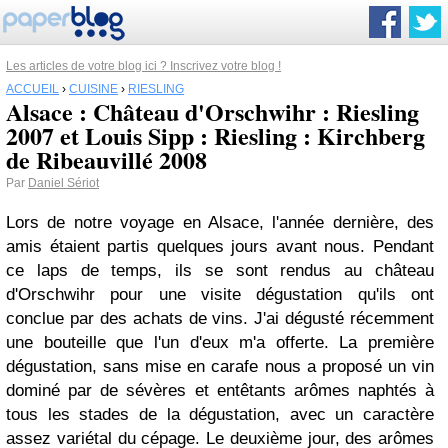
Les articles de votre blog ici ? Inscrivez votre blog !
ACCUEIL
›
CUISINE
›
RIESLING
Alsace : Château d'Orschwihr : Riesling
2007 et Louis Sipp : Riesling : Kirchberg
de Ribeauvillé 2008
Par
Daniel Sériot
Lors de notre voyage en Alsace, l'année dernière, des
amis étaient partis quelques jours avant nous. Pendant
ce laps de temps, ils se sont rendus au château
d'Orschwihr pour une visite dégustation qu'ils ont
conclue par des achats de vins. J'ai dégusté récemment
une bouteille que l'un d'eux m'a offerte. La première
dégustation, sans mise en carafe nous a proposé un vin
dominé par de sévères et entêtants arômes naphtés à
tous les stades de la dégustation, avec un caractère
assez variétal du cépage. Le deuxième jour, des arômes