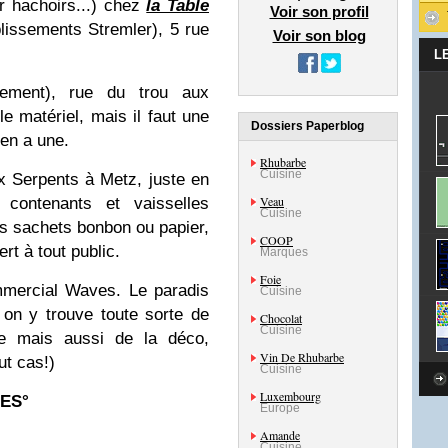
 hachoirs...
) chez
la Table
Voir son profil
blissements Stremler
), 5 rue
Voir son blog
L
pement
), rue du trou aux
e matériel, mais il faut une
Dossiers Paperblog
 en a une.
Rhubarbe
Cuisine
ux Serpents à Metz, juste en
Veau
 contenants et vaisselles
Cuisine
les sachets bonbon ou papier,
COOP
rt à tout public.
Marques
Foie
mmercial Waves. Le paradis
Cuisine
 on y trouve toute sorte de
Chocolat
Cuisine
ne mais aussi de la déco,
Vin De Rhubarbe
ut cas!)
Cuisine
Luxembourg
ES°
Europe
Amande
Cuisine