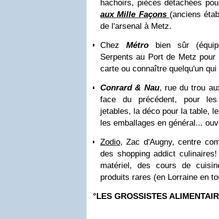
hachoirs, pièces détachées pour
aux Mille Façons
(
anciens éta
de l'arsenal à Metz.
Chez
Métro
bien sûr (
équi
Serpents au Port de Metz pour l
carte ou connaître quelqu'un qui
Conrard & Nau
, rue du trou a
face du précédent, pour les
jetables, la déco pour la table, 
les emballages en général... ouve
Zodio
, Zac d'Augny, centre co
des shopping addict culinaires!
matériel, des cours de cuisi
produits rares (en Lorraine en to
°LES GROSSISTES ALIMENTAIR