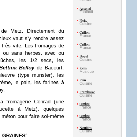
Cuisine
Arsenal
Football
Noix
Cuisine
de Metz. Directement du
Crillon
France
ieux vaut s'y rendre assez
Crillon
t très vite. Les fromages de
France
c ou sans herbes, avec ou
Boeuf
bûches, les 1/2 secs, les
Cuisine
Bettina Belloy
de Bacourt.
Kem
Musique
leuvre (
type munster
), les
Pain
crème, le pain, les farines à
Cuisine
ny.
Framboise
Cuisine
la fromagerie Conrad (une
Ombre
France
ucette à Metz), quelques
Ombre
u méton pour faire soi-même
France
Nouilles
Cuisine
& GRAINES°