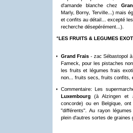
d'amande blanche chez
Gran
Marly, Borny, Terville...) mais é
et confits au détail... excepté le
recherche désepérément...).
°LES FRUITS & LEGUMES EXOT
Grand Frais
- zac Sébastopol à 
Fameck, pour les pistaches non 
les fruits et légumes frais exo
non... fruits secs, fruits confits,
Commentaire:
Les supermarc
Luxembourg
(
à Alzingen et 
concorde
) ou en Belgique, ont
"différents". Au rayon légumes 
plein d'autres sortes de graines