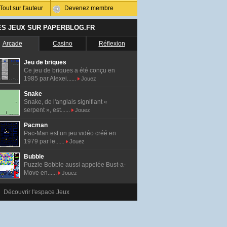
Tout sur l'auteur
Devenez membre
ES JEUX SUR PAPERBLOG.FR
Arcade
Casino
Réflexion
Jeu de briques
Ce jeu de briques a été conçu en
1985 par Alexei......
Jouez
Snake
Snake, de l'anglais signifiant «
serpent », est......
Jouez
Pacman
Pac-Man est un jeu vidéo créé en
1979 par le......
Jouez
Bubble
Puzzle Bobble aussi appelée Bust-a-
Move en......
Jouez
Découvrir l'espace Jeux