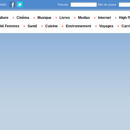
nous
Pseudo
Mot de passe
lture
Cinéma
Musique
Livres
Medias
Internet
High-T
ôté Femmes
Santé
Cuisine
Environnement
Voyages
Carr