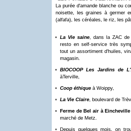
La purée d'amande blanche ou comp
noisette, les graines à germer
(
alfafa
), les céréales, le riz, les pâ
La Vie saine
, dans la ZAC de
resto en self-service très sym
tout un assortiment d'huiles, vi
magasin.
BIOCOOP Les Jardins de L'
àTerville,
Coop
éthique
à Woippy,
La
Vie Claire
, boulevard de Trè
Ferme de Bel air à Einchevill
marché de Metz.
Depuis quelques mois, on tro