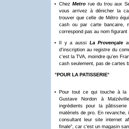
Chez
Metro
rue du trou aux S
vous arrivez à dénicher la ca
trouver que celle de Métro équ
cash ou par carte bancaire, 
correspond pas au nom figurant su
Il y a aussi
La Provençale
au
d’inscription au registre du co
c’est la TVA, moindre qu’en Fra
cash seulement, pas de cartes b
°POUR LA PATISSERIE°
Pour tout ce qui touche à la 
Gustave Nordon à Malzévill
ingrédients pour la pâtisserie
matériels de pro. En revanche, il
consultant leur site internet a
finale", car c'est un magasin sans