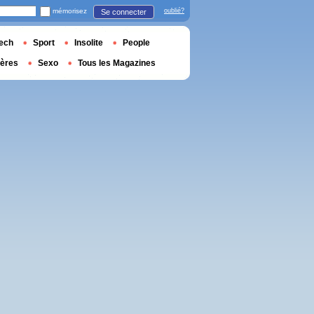
mémorisez
oublié?
Se connecter
ech
Sport
Insolite
People
ières
Sexo
Tous les Magazines