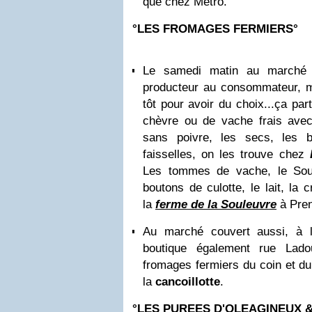
que chez Metro.
°LES FROMAGES FERMIERS°
Le samedi matin au marché 
producteur au consommateur, m
tôt pour avoir du choix...ça par
chèvre ou de vache frais ave
sans poivre, les secs, les 
faisselles, on les trouve chez
Les tommes de vache, le Sou
boutons de culotte, le lait, la 
la
ferme de la Souleuvre
à Pre
Au marché couvert aussi, à 
boutique également rue Lado
fromages fermiers du coin et d
la
cancoillotte
.
°LES PUREES D'OLEAGINEUX 