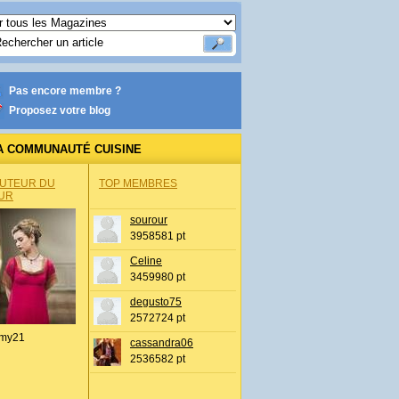
Pas encore membre ?
Proposez votre blog
A COMMUNAUTÉ CUISINE
AUTEUR DU
TOP MEMBRES
UR
sourour
3958581 pt
Celine
3459980 pt
degusto75
2572724 pt
my21
cassandra06
2536582 pt