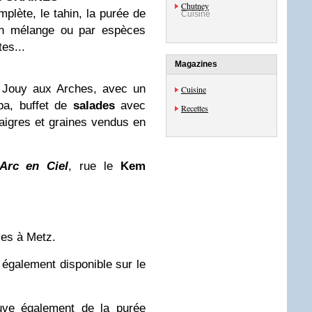
Chutney
lète, le tahin, la purée de
Cuisine
 en mélange ou par espèces
tes...
Magazines
 Jouy aux Arches, avec un
Cuisine
pa, buffet de
salades
avec
Recettes
naigres et graines vendus en
Arc en Ciel
, rue le
Kem
ves à Metz.
e
également disponible sur le
uve également de la purée