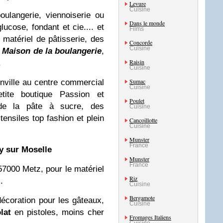
Levure
Cuisine
oulangerie, viennoiserie ou
Dans le monde
glucose, fondant et cie.... et
Films
matériel de pâtisserie, des
Concorde
Cuisine
a
Maison de la boulangerie
,
Raisin
.
Cuisine
Sumac
nville au centre commercial
Cuisine
tite boutique Passion et
Poulet
de la pâte à sucre, des
Cuisine
ensiles top fashion et plein
Cancoillotte
Cuisine
Munster
France
y sur Moselle
Munster
France
57000 Metz, pour le matériel
Riz
.
Cuisine
Bergamote
décoration pour les gâteaux,
Cuisine
lat
en pistoles, moins cher
Fromages Italiens