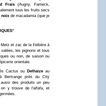
d Frais
(Augny, Fameck,
galement tous les fruits secs
s
noix
de macadamia (que je
IQUES°
Metz et zac de la Feltière à
salées, les pignons et tous
tiques ou non, de saison ou
 épicerie orientale.
hés Cactus ou
Delhaize
au
à Bertrange près du City
 aussi des produits un peu
on y trouve de l'alfafa, et
 germées.