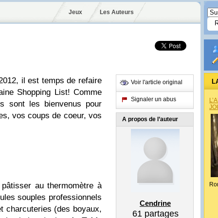
Jeux
Les Auteurs
2012, il est temps de refaire
L
Voir l'article original
raine Shopping List! Comme
Signaler un abus
L’
es sont les bienvenus pour
JO
lles, vos coups de coeur, vos
A propos de l’auteur
 pâtisser au thermomètre à
Ro
ules souples professionnels
Cendrine
t charcuteries (
des boyaux,
61
partages