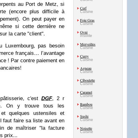
erpents au Port de Metz, si
Cerf
rte (
encore plus difficile à
Cuisine
ipement
). On peut payer en
Foie Gras
Cuisine
même si cette dernière ne
Ovni
r la carte "client".
insolite
Merveilles
 Luxembourg, pas besoin
Cuisine
mmerce français… l’avantage
Curry
nce ! Par contre paiement en
Cuisine
ancaires!
Agneau
Cuisine
Ciboulette
Cuisine
Caramel
Cuisine
pâtisserie, c'est
DGF
, 2 r
Bambou
e. On y trouve tous les
Cuisine
 et quelques ustensiles et
Sushi
 faut faire sa liste avant en
Cuisine
fin de maîtriser "la facture
Noisette
Cuisine
 prix...