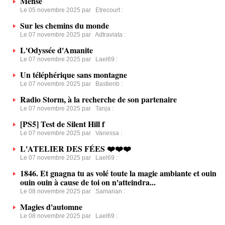
Mense
Le 05 novembre 2025 par
Etrecourt
:
Sur les chemins du monde
Le 07 novembre 2025 par
Adtraviata
:
L'Odyssée d'Amanite
Le 07 novembre 2025 par
Lael69
:
Un téléphérique sans montagne
Le 07 novembre 2025 par
Bastienb
:
Radio Storm, à la recherche de son partenaire
Le 07 novembre 2025 par
Tanja
:
[PS5] Test de Silent Hill f
Le 07 novembre 2025 par
Vanessa
:
L'ATELIER DES FÉES ❤️❤️❤️
Le 07 novembre 2025 par
Lael69
:
1846. Et gnagna tu as volé toute la magie ambiante et ouin
ouin ouin à cause de toi on n'atteindra...
Le 08 novembre 2025 par
Samarian
:
Magies d'automne
Le 08 novembre 2025 par
Lael69
: