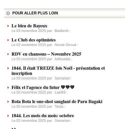
POUR ALLER PLUS LOIN
Le bleu de Bayeux
Le 03 novembre 2025 par
Bastienb
:
Le Club des optimistes
Le 02 novembre 2025 par
Nicole Giroud
:
RDV en chansons – Novembre 2025
Le 05 novembre 2025 par
Adtraviata
:
1844. Il était TREIZE fois Noël - présentation et
inscription
Le 05 novembre 2025 par
Samarian
:
Félix et l'agence du futur 💚💚💚
Le 05 novembre 2025 par
Lael69
:
Bota Bota le one-shot sanglant de Paru Itagaki
Le 05 novembre 2025 par
Tanja
:
1844. Les mots du mois: octobre
Le 02 novembre 2025 par
Samarian
: