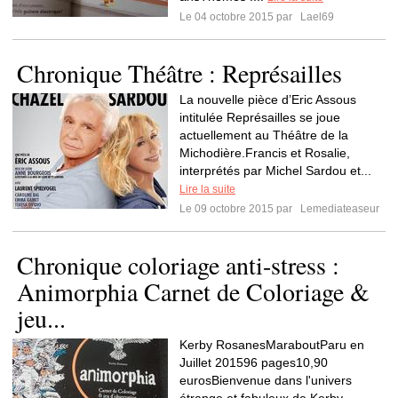
Le 04 octobre 2015 par
Lael69
Chronique Théâtre : Représailles
La nouvelle pièce d’Eric Assous
intitulée Représailles se joue
actuellement au Théâtre de la
Michodière.Francis et Rosalie,
interprétés par Michel Sardou et...
Lire la suite
Le 09 octobre 2015 par
Lemediateaseur
Chronique coloriage anti-stress :
Animorphia Carnet de Coloriage &
jeu...
Kerby RosanesMaraboutParu en
Juillet 201596 pages10,90
eurosBienvenue dans l'univers