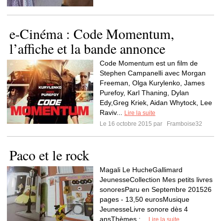
e-Cinéma : Code Momentum,
l’affiche et la bande annonce
Code Momentum est un film de
Stephen Campanelli avec Morgan
Freeman, Olga Kurylenko, James
Purefoy, Karl Thaning, Dylan
Edy,Greg Kriek, Aidan Whytock, Lee
Raviv...
Lire la suite
Le 16 octobre 2015 par
Framboise32
Paco et le rock
Magali Le HucheGallimard
JeunesseCollection Mes petits livres
sonoresParu en Septembre 201526
pages - 13,50 eurosMusique
JeunesseLivre sonore dès 4
ansThèmes :...
Lire la suite