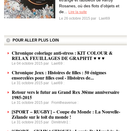
étrange et fabuleux de Kerby
Rosanes, où des flots d'objets et
de...
Lire la suite
Le 26 octobre 2015 par
Lael69
POUR ALLER PLUS LOIN
Chronique coloriage anti-stress : KIT COLOUR &
RELAX FEUILLAGES DE GRAPH'IT ♥ ♥ ♥
Le 04 octobre 2015 par
Lael69
:
Chronique Jeux : Histoires de filles : 50 énigmes
ensorcelées pour filles cool - Histoires de...
Le 31 octobre 2015 par
Lael69
:
Retour vers le futur au Grand Rex 30ème anniversaire
1985-2015
Le 31 octobre 2015 par
Fromtheavenue
:
[SPORT – RUGBY] – Coupe du Monde : La Nouvelle-
Zélande sur le toit du monde !
Le 31 octobre 2015 par
Dimitrivtn1
: