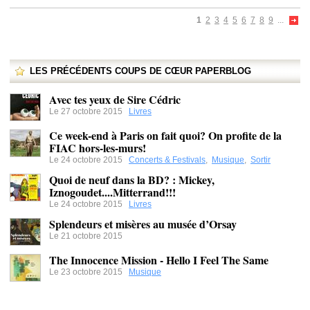
1
2
3
4
5
6
7
8
9
...
LES PRÉCÉDENTS COUPS DE CŒUR PAPERBLOG
Avec tes yeux de Sire Cédric
Le 27 octobre 2015
Livres
Ce week-end à Paris on fait quoi? On profite de la
FIAC hors-les-murs!
Le 24 octobre 2015
Concerts & Festivals
,
Musique
,
Sortir
Quoi de neuf dans la BD? : Mickey,
Iznogoudet....Mitterrand!!!
Le 24 octobre 2015
Livres
Splendeurs et misères au musée d’Orsay
Le 21 octobre 2015
The Innocence Mission - Hello I Feel The Same
Le 23 octobre 2015
Musique