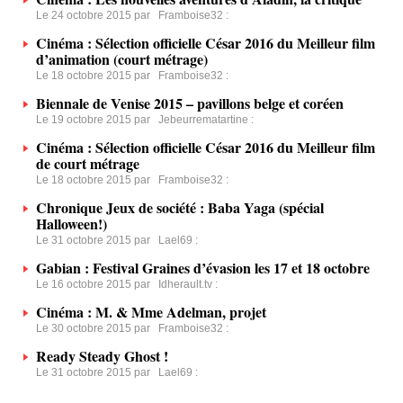
Le 24 octobre 2015 par
Framboise32
:
Cinéma : Sélection officielle César 2016 du Meilleur film
d’animation (court métrage)
Le 18 octobre 2015 par
Framboise32
:
Biennale de Venise 2015 – pavillons belge et coréen
Le 19 octobre 2015 par
Jebeurrematartine
:
Cinéma : Sélection officielle César 2016 du Meilleur film
de court métrage
Le 18 octobre 2015 par
Framboise32
:
Chronique Jeux de société : Baba Yaga (spécial
Halloween!)
Le 31 octobre 2015 par
Lael69
:
Gabian : Festival Graines d’évasion les 17 et 18 octobre
Le 16 octobre 2015 par
Idherault.tv
:
Cinéma : M. & Mme Adelman, projet
Le 30 octobre 2015 par
Framboise32
:
Ready Steady Ghost !
Le 31 octobre 2015 par
Lael69
: