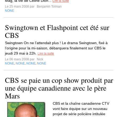
Mag, la vie de Céline Dion...
Lire la suite
Le 25 mars 2008 par
Benjamin Tolman
NONE
Swingtown et Flashpoint cet été sur
CBS
Swingtown On ne l’attendait plus ! Le drama Swingtown, fixé à
l’origine pour la mi-saison, débarquera finalement sur CBS le
jeudi 29 mai à 22h.
Lire la suite
Le 06 mars 2008 par
Nick
NONE
NONE
NONE
NONE
,
,
,
CBS se paie un cop show produit par
une équipe canadienne avec le père
Mars
CBS et la chaîne canadienne CTV
vont faire équipe sur un nouveau
projet de série policière intitulée