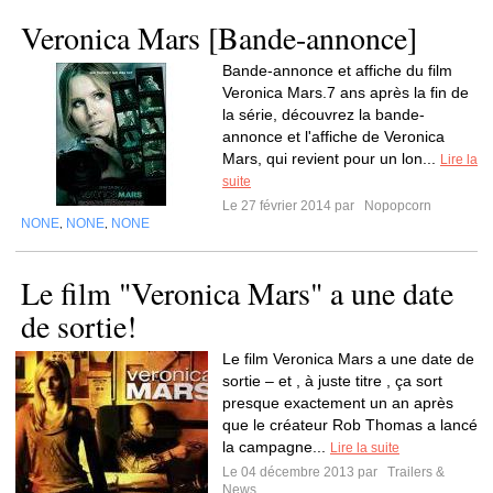
Veronica Mars [Bande-annonce]
Bande-annonce et affiche du film
Veronica Mars.7 ans après la fin de
la série, découvrez la bande-
annonce et l'affiche de Veronica
Mars, qui revient pour un lon...
Lire la
suite
Le 27 février 2014 par
Nopopcorn
NONE
NONE
NONE
,
,
Le film "Veronica Mars" a une date
de sortie!
Le film Veronica Mars a une date de
sortie – et , à juste titre , ça sort
presque exactement un an après
que le créateur Rob Thomas a lancé
la campagne...
Lire la suite
Le 04 décembre 2013 par
Trailers &
News