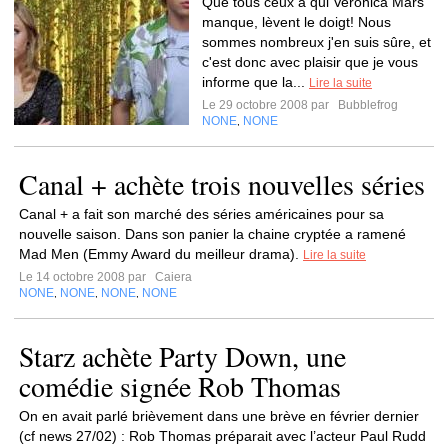
Que tous ceux à qui Veronica Mars
manque, lèvent le doigt! Nous
sommes nombreux j'en suis sûre, et
c'est donc avec plaisir que je vous
informe que la...
Lire la suite
Le 29 octobre 2008 par
Bubblefrog
NONE
NONE
,
Canal + achète trois nouvelles séries
Canal + a fait son marché des séries américaines pour sa
nouvelle saison. Dans son panier la chaine cryptée a ramené
Mad Men (Emmy Award du meilleur drama).
Lire la suite
Le 14 octobre 2008 par
Caiera
NONE
NONE
NONE
NONE
,
,
,
Starz achète Party Down, une
comédie signée Rob Thomas
On en avait parlé brièvement dans une brève en février dernier
(cf news 27/02) : Rob Thomas préparait avec l’acteur Paul Rudd