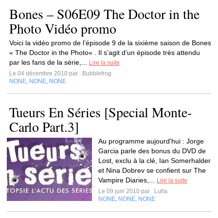
Bones – S06E09 The Doctor in the
Photo Vidéo promo
Voici la vidéo promo de l’épisode 9 de la sixième saison de Bones
« The Doctor in the Photo« . Il s’agit d’un épisode très attendu
par les fans de la série,...
Lire la suite
Le 04 décembre 2010 par
Bubblefrog
NONE
NONE
NONE
,
,
Tueurs En Séries [Special Monte-
Carlo Part.3]
Au programme aujourd'hui : Jorge
Garcia parle des bonus du DVD de
Lost, exclu à la clé, Ian Somerhalder
et Nina Dobrev se confient sur The
Vampire Diaries,...
Lire la suite
Le 09 juin 2010 par
Lulla
NONE
NONE
NONE
,
,