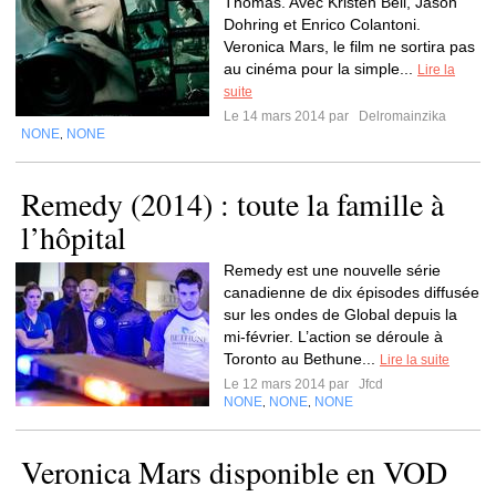
Thomas. Avec Kristen Bell, Jason
Dohring et Enrico Colantoni.
Veronica Mars, le film ne sortira pas
au cinéma pour la simple...
Lire la
suite
Le 14 mars 2014 par
Delromainzika
NONE
NONE
,
Remedy (2014) : toute la famille à
l’hôpital
Remedy est une nouvelle série
canadienne de dix épisodes diffusée
sur les ondes de Global depuis la
mi-février. L’action se déroule à
Toronto au Bethune...
Lire la suite
Le 12 mars 2014 par
Jfcd
NONE
NONE
NONE
,
,
Veronica Mars disponible en VOD