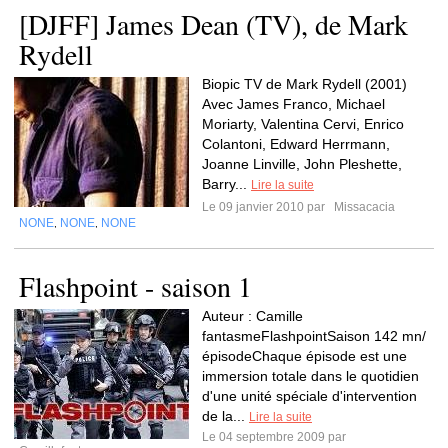
[DJFF] James Dean (TV), de Mark
Rydell
Biopic TV de Mark Rydell (2001)
Avec James Franco, Michael
Moriarty, Valentina Cervi, Enrico
Colantoni, Edward Herrmann,
Joanne Linville, John Pleshette,
Barry...
Lire la suite
Le 09 janvier 2010 par
Missacacia
NONE
NONE
NONE
,
,
Flashpoint - saison 1
Auteur : Camille
fantasmeFlashpointSaison 142 mn/
épisodeChaque épisode est une
immersion totale dans le quotidien
d'une unité spéciale d'intervention
de la...
Lire la suite
Le 04 septembre 2009 par