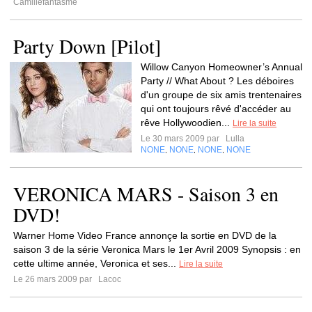
Camillefantasme
Party Down [Pilot]
Willow Canyon Homeowner’s Annual
Party // What About ? Les déboires
d'un groupe de six amis trentenaires
qui ont toujours rêvé d'accéder au
rêve Hollywoodien...
Lire la suite
Le 30 mars 2009 par
Lulla
NONE
NONE
NONE
NONE
,
,
,
VERONICA MARS - Saison 3 en
DVD!
Warner Home Video France annonçe la sortie en DVD de la
saison 3 de la série Veronica Mars le 1er Avril 2009 Synopsis : en
cette ultime année, Veronica et ses...
Lire la suite
Le 26 mars 2009 par
Lacoc