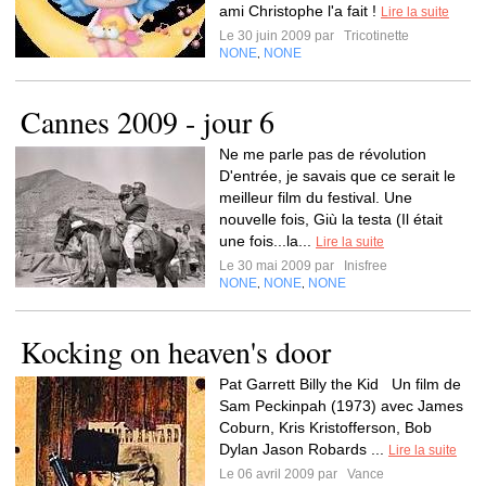
ami Christophe l'a fait !
Lire la suite
Le 30 juin 2009 par
Tricotinette
NONE
NONE
,
Cannes 2009 - jour 6
Ne me parle pas de révolution
D'entrée, je savais que ce serait le
meilleur film du festival. Une
nouvelle fois, Giù la testa (Il était
une fois...la...
Lire la suite
Le 30 mai 2009 par
Inisfree
NONE
NONE
NONE
,
,
Kocking on heaven's door
Pat Garrett Billy the Kid Un film de
Sam Peckinpah (1973) avec James
Coburn, Kris Kristofferson, Bob
Dylan Jason Robards ...
Lire la suite
Le 06 avril 2009 par
Vance