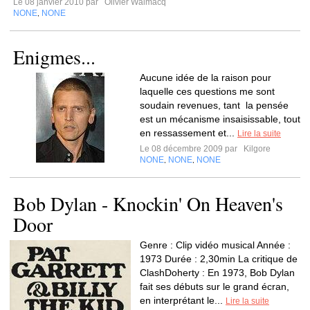
Le 08 janvier 2010 par
Olivier Walmacq
NONE
NONE
,
Enigmes...
Aucune idée de la raison pour
laquelle ces questions me sont
soudain revenues, tant la pensée
est un mécanisme insaisissable, tout
en ressassement et...
Lire la suite
Le 08 décembre 2009 par
Kilgore
NONE
NONE
NONE
,
,
Bob Dylan - Knockin' On Heaven's
Door
Genre : Clip vidéo musical Année :
1973 Durée : 2,30min La critique de
ClashDoherty : En 1973, Bob Dylan
fait ses débuts sur le grand écran,
en interprétant le...
Lire la suite