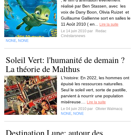
, le film d’animation événement
réalisé par Ben Stassen, avec les
voix de Dany Boon, Olivia Ruizet et
Guillaume Gallienne sort en salles le
11 Août 2010 ( en...
Lire la suite
Le 14 juin 2010 par
Redac
Cinéstarsnews
NONE
NONE
,
Soleil Vert: l'humanité de demain ?
La théorie de Malthus
L'histoire: En 2022, les hommes ont
épuisé les ressources naturelles.
Seul le soleil vert, sorte de pastille,
parvient à nourrir une population
miséreuse....
Lire la suite
Le 04 juin 2010 par
Olivier Walmacq
NONE
NONE
,
Destination Lune: autour des