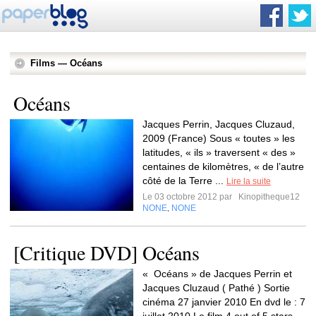
Films — Océans
Océans
Jacques Perrin, Jacques Cluzaud,
2009 (France) Sous « toutes » les
latitudes, « ils » traversent « des »
centaines de kilomètres, « de l’autre
côté de la Terre ...
Lire la suite
Le 03 octobre 2012 par
Kinopitheque12
NONE
NONE
,
[Critique DVD] Océans
« Océans » de Jacques Perrin et
Jacques Cluzaud ( Pathé ) Sortie
cinéma 27 janvier 2010 En dvd le : 7