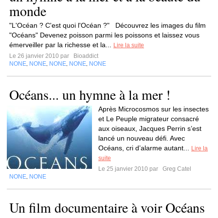
monde
"L'Océan ? C'est quoi l'Océan ?" Découvrez les images du film
"Océans" Devenez poisson parmi les poissons et laissez vous
émerveiller par la richesse et la...
Lire la suite
Le 26 janvier 2010 par
Bioaddict
NONE
NONE
NONE
NONE
NONE
,
,
,
,
Océans... un hymne à la mer !
Après Microcosmos sur les insectes
et Le Peuple migrateur consacré
aux oiseaux, Jacques Perrin s’est
lancé un nouveau défi. Avec
Océans, cri d’alarme autant...
Lire la
suite
Le 25 janvier 2010 par
Greg Catel
NONE
NONE
,
Un film documentaire à voir Océans