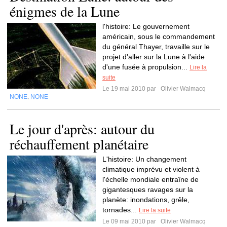
énigmes de la Lune
l'histoire: Le gouvernement
américain, sous le commandement
du général Thayer, travaille sur le
projet d'aller sur la Lune à l'aide
d'une fusée à propulsion...
Lire la
suite
Le 19 mai 2010 par
Olivier Walmacq
NONE
NONE
,
Le jour d'après: autour du
réchauffement planétaire
L'histoire: Un changement
climatique imprévu et violent à
l'échelle mondiale entraîne de
gigantesques ravages sur la
planète: inondations, grêle,
tornades...
Lire la suite
Le 09 mai 2010 par
Olivier Walmacq