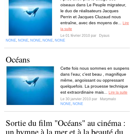
oiseaux dans Le Peuple migrateur,
le duo de réalisateurs Jacques
Perrin et Jacques Cluzaud nous
entraîne, avec des moyens de...
Lire
la suite
Le 01 février 2010 par
Dyaus
NONE
NONE
NONE
NONE
NONE
,
,
,
,
Océans
Cette fois nous sommes en suspens
dans l'eau; c'est beau , magnifique
même, angoissant ou oppressant
quelquefois. La prouesse technique
est extraordinaire mais...
Lire la suite
Le 30 janvier 2010 par
Marymalo
NONE
NONE
,
Sortie du film "Océans" au cinéma :
un hymne à la mer et à la beauté du