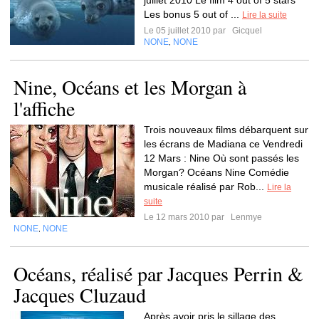
juillet 2010 Le film 4 out of 5 stars
Les bonus 5 out of ...
Lire la suite
Le 05 juillet 2010 par
Gicquel
NONE
NONE
,
Nine, Océans et les Morgan à
l'affiche
Trois nouveaux films débarquent sur
les écrans de Madiana ce Vendredi
12 Mars : Nine Où sont passés les
Morgan? Océans Nine Comédie
musicale réalisé par Rob...
Lire la
suite
Le 12 mars 2010 par
Lenmye
NONE
NONE
,
Océans, réalisé par Jacques Perrin &
Jacques Cluzaud
Après avoir pris le sillage des