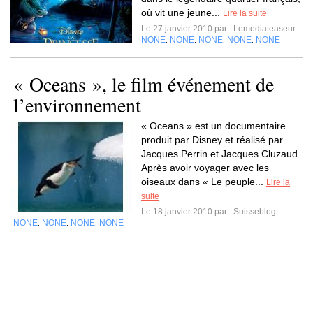
où vit une jeune...
Lire la suite
Le 27 janvier 2010 par
Lemediateaseur
NONE
NONE
NONE
NONE
NONE
,
,
,
,
« Oceans », le film événement de
l’environnement
« Oceans » est un documentaire
produit par Disney et réalisé par
Jacques Perrin et Jacques Cluzaud.
Après avoir voyager avec les
oiseaux dans « Le peuple...
Lire la
suite
Le 18 janvier 2010 par
Suisseblog
NONE
NONE
NONE
NONE
,
,
,