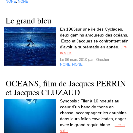
NONE
NONE
,
Le grand bleu
En 1965sur une île des Cyclades,
deux gamins amoureux des océans,
Enzo et Jacques se confrontent afin
d'avoir la suprématie en apnée.
Lire
la suite
Le 06 mars 2010 par
Grocher
NONE
NONE
,
OCEANS, film de Jacques PERRIN
et Jacques CLUZAUD
Synopsis : Filer à 10 noeuds au
coeur d'un banc de thons en
chasse, accompagner les dauphins
dans leurs folles cavalcades, nager
avec le grand requin blanc...
Lire la
suite