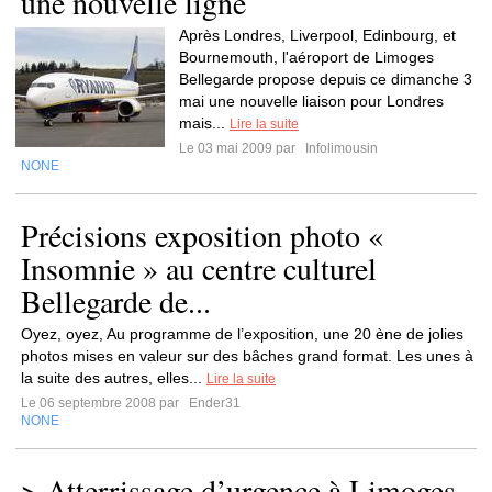
une nouvelle ligne
Après Londres, Liverpool, Edinbourg, et
Bournemouth, l'aéroport de Limoges
Bellegarde propose depuis ce dimanche 3
mai une nouvelle liaison pour Londres
mais...
Lire la suite
Le 03 mai 2009 par
Infolimousin
NONE
Précisions exposition photo «
Insomnie » au centre culturel
Bellegarde de...
Oyez, oyez, Au programme de l’exposition, une 20 ène de jolies
photos mises en valeur sur des bâches grand format. Les unes à
la suite des autres, elles...
Lire la suite
Le 06 septembre 2008 par
Ender31
NONE
> Atterrissage d’urgence à Limoges-