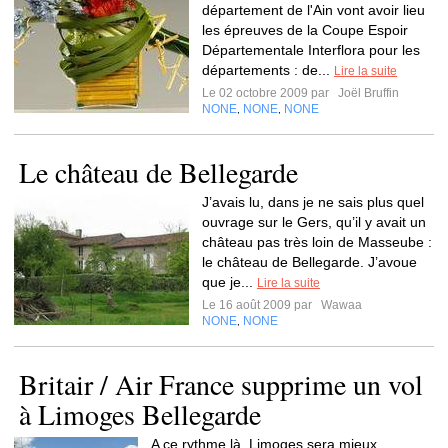
département de l'Ain vont avoir lieu
les épreuves de la Coupe Espoir
Départementale Interflora pour les
départements : de...
Lire la suite
Le 02 octobre 2009 par
Joël Bruffin
NONE
NONE
NONE
,
,
Le château de Bellegarde
J’avais lu, dans je ne sais plus quel
ouvrage sur le Gers, qu’il y avait un
château pas très loin de Masseube :
le château de Bellegarde. J’avoue
que je...
Lire la suite
Le 16 août 2009 par
Wawaa
NONE
NONE
,
Britair / Air France supprime un vol
à Limoges Bellegarde
A ce rythme là, Limoges sera mieux