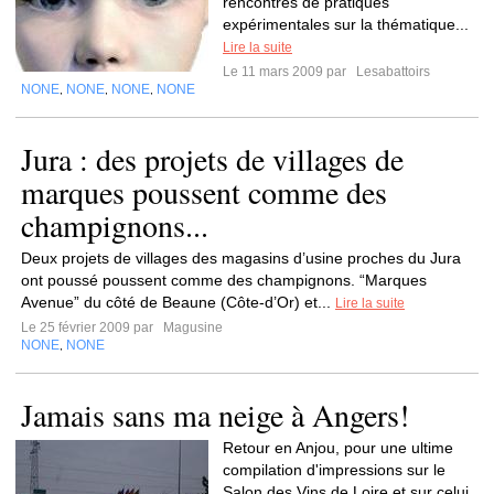
rencontres de pratiques
expérimentales sur la thématique...
Lire la suite
Le 11 mars 2009 par
Lesabattoirs
NONE
NONE
NONE
NONE
,
,
,
Jura : des projets de villages de
marques poussent comme des
champignons...
Deux projets de villages des magasins d’usine proches du Jura
ont poussé poussent comme des champignons. “Marques
Avenue” du côté de Beaune (Côte-d’Or) et...
Lire la suite
Le 25 février 2009 par
Magusine
NONE
NONE
,
Jamais sans ma neige à Angers!
Retour en Anjou, pour une ultime
compilation d'impressions sur le
Salon des Vins de Loire et sur celui