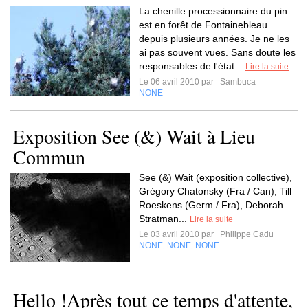
La chenille processionnaire du pin
est en forêt de Fontainebleau
depuis plusieurs années. Je ne les
ai pas souvent vues. Sans doute les
responsables de l'état...
Lire la suite
Le 06 avril 2010 par
Sambuca
NONE
Exposition See (&) Wait à Lieu
Commun
See (&) Wait (exposition collective),
Grégory Chatonsky (Fra / Can), Till
Roeskens (Germ / Fra), Deborah
Stratman...
Lire la suite
Le 03 avril 2010 par
Philippe Cadu
NONE
NONE
NONE
,
,
Hello !Après tout ce temps d'attente,