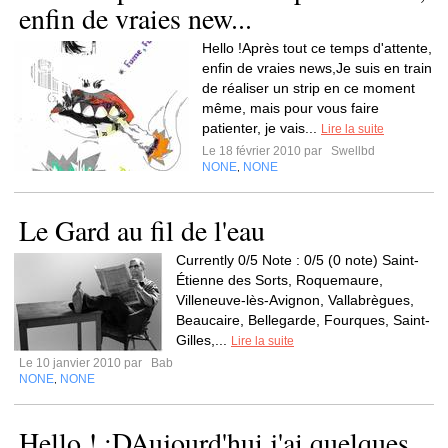
enfin de vraies new...
Hello !Après tout ce temps d'attente,
enfin de vraies news,Je suis en train
de réaliser un strip en ce moment
même, mais pour vous faire
patienter, je vais...
Lire la suite
Le 18 février 2010 par
Swellbd
NONE
NONE
,
Le Gard au fil de l'eau
Currently 0/5 Note : 0/5 (0 note) Saint-
Étienne des Sorts, Roquemaure,
Villeneuve-lès-Avignon, Vallabrègues,
Beaucaire, Bellegarde, Fourques, Saint-
Gilles,...
Lire la suite
Le 10 janvier 2010 par
Bab
NONE
NONE
,
Hello ! :DAujourd'hui j'ai quelques