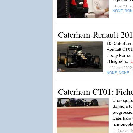
Le 09 mai 2
NONE
NON
,
Caterham-Renault 20
10. Caterham
Renault CT01 
: Tony Fernan
: Hingham...
L
Le 01 mai 2012
NONE
NONE
,
Caterham CT01: Fiche
Une équipe
derniers te
progressio
Caterham C
la monopla
Le 24 avril 