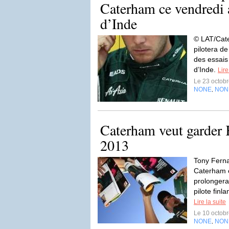
Caterham ce vendredi 
d’Inde
© LAT/Cat
pilotera d
des essais
d’Inde.
Lire
Le 23 octob
NONE
NON
,
Caterham veut garder 
2013
Tony Ferna
Caterham e
prolongera
pilote finl
Lire la suite
Le 10 octob
NONE
NON
,