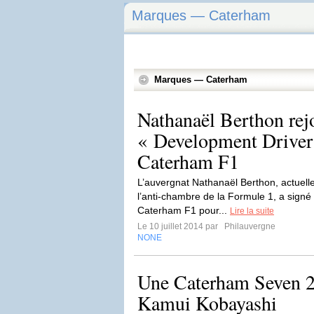
Marques — Caterham
Marques — Caterham
Nathanaël Berthon rejo
« Development Driver
Caterham F1
L’auvergnat Nathanaël Berthon, actuell
l’anti-chambre de la Formule 1, a signé 
Caterham F1 pour...
Lire la suite
Le 10 juillet 2014 par
Philauvergne
NONE
Une Caterham Seven 2
Kamui Kobayashi