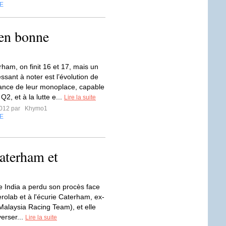
E
en bonne
ham, on finit 16 et 17, mais un
essant à noter est l’évolution de
ance de leur monoplace, capable
 Q2, et à la lutte e...
Lire la suite
2012 par
Khymo1
E
Caterham et
e India a perdu son procès face
erolab et à l'écurie Caterham, ex-
Malaysia Racing Team), et elle
erser...
Lire la suite