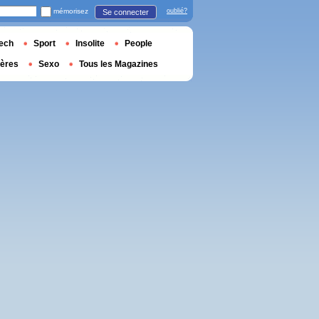
mémorisez
oublié?
Se connecter
ech
Sport
Insolite
People
ières
Sexo
Tous les Magazines