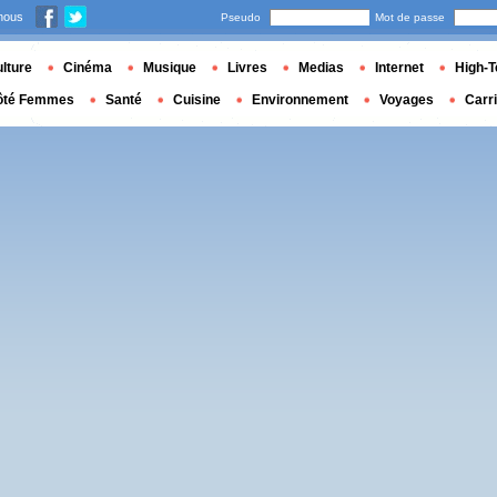
nous
Pseudo
Mot de passe
lture
Cinéma
Musique
Livres
Medias
Internet
High-T
ôté Femmes
Santé
Cuisine
Environnement
Voyages
Carr