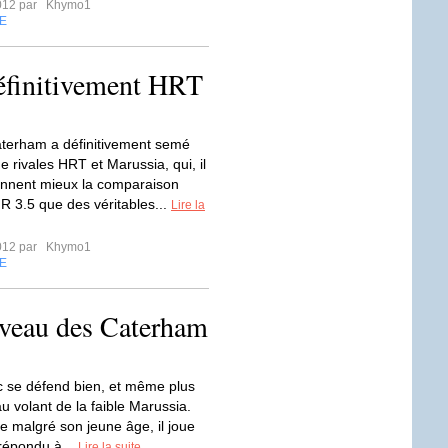
2012 par
Khymo1
E
éfinitivement HRT
aterham a définitivement semé
 rivales HRT et Marussia, qui, il
tiennent mieux la comparaison
R 3.5 que des véritables...
Lire la
2012 par
Khymo1
E
niveau des Caterham
c se défend bien, et même plus
u volant de la faible Marussia.
te malgré son jeune âge, il joue
 répondu à...
Lire la suite