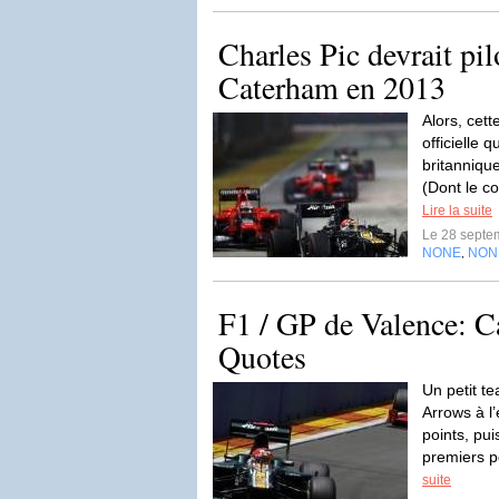
Charles Pic devrait pil
Caterham en 2013
Alors, cet
officielle 
britanniqu
(Dont le c
Lire la suite
Le 28 septe
NONE
NON
,
F1 / GP de Valence: 
Quotes
Un petit te
Arrows à l
points, pui
premiers po
suite