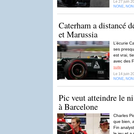
Le 27 juin 
NONE
NON
,
Caterham a distancé d
et Marussia
L’écurie C
ses presque
est vrai, 
avec des F
suite
Le 14 juin 
NONE
NON
,
Pic veut atteindre le 
à Barcelone
Charles Pi
que bien, a
Fin analys
le jeu et a