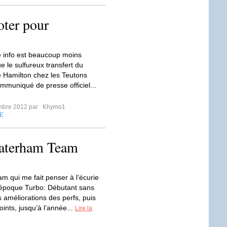
oter pour
te info est beaucoup moins
que le sulfureux transfert du
e Hamilton chez les Teutons
ommuniqué de presse officiel...
mbre 2012 par
Khymo1
E
Caterham Team
am qui me fait penser à l’écurie
’époque Turbo: Débutant sans
s améliorations des perfs, puis
ints, jusqu’à l’année...
Lire la