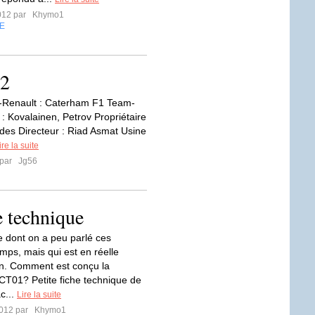
012 par
Khymo1
E
12
-Renault : Caterham F1 Team-
: Kovalainen, Petrov Propriétaire
des Directeur : Riad Asmat Usine
ire la suite
 par
Jg56
 technique
 dont on a peu parlé ces
mps, mais qui est en réelle
n. Comment est conçu la
T01? Petite fiche technique de
c...
Lire la suite
2012 par
Khymo1