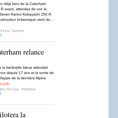
iez déjà fans de la Caterham
R avant, attendez de voir la
Seven Kamui Kobayashi 250 R.
nstructeur britannique vient de...
2014 par
Etvsport
E
Caterham relance
 la berlinette bleue attendait
nce depuis 17 ans et la sortie de
Dieppe de la dernière Alpine
la suite
mbre 2012 par
Rsitnikow
E
lotera la