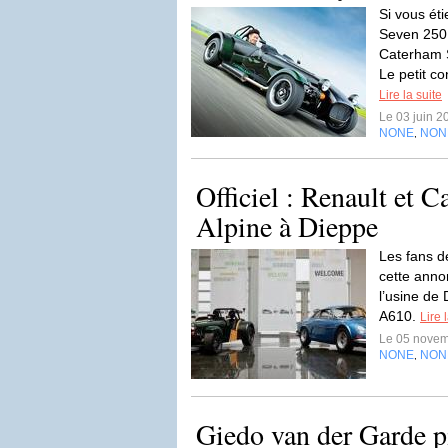
Si vous ét
Seven 250 
Caterham 
Le petit co
Lire la suite
Le 03 juin 
NONE
NON
,
Officiel : Renault et 
Alpine à Dieppe
Les fans de
cette anno
l’usine de 
A610.
Lire 
Le 05 nove
NONE
NON
,
Giedo van der Garde pi