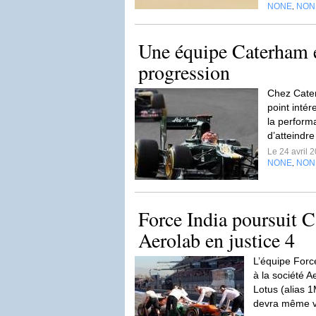
NONE
NON
,
Une équipe Caterham 
progression
Chez Cater
point intér
la perform
d’atteindre
Le 24 avril 
NONE
NON
,
Force India poursuit 
Aerolab en justice 4
L’équipe Forc
à la société A
Lotus (alias 1
devra même v