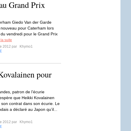
au Grand Prix
erham Giedo Van der Garde
e nouveau pour Caterham lors
 du vendredi pour le Grand Prix
 la suite
re 2012 par
Khymo1
E
Kovalainen pour
ndes, patron de l’écurie
spère que Heikki Kovalainen
 son contrat dans son écurie. Le
andais a déclaré au Japon qu’il...
re 2012 par
Khymo1
E