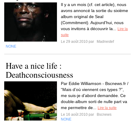
Il y a un mois (cf. cet article), nous
avons annoncé la sortie du sixième
album original de Seal
(Commitment). Aujourd'hui, nous
vous invitons à découvrir la...
Lire la
suite
Le 29 août 2010 par
Madnestef
NONE
Have a nice life :
Deathconsciousness
Par Eddie Williamson - Bscnews.fr /
“Mais d’où viennent ces types ?”,
me suis-je d’abord demandée. Ce
double-album sorti de nulle part va
me permettre de...
Lire la suite
Le 16 août 2010 par
Bscnews
NONE