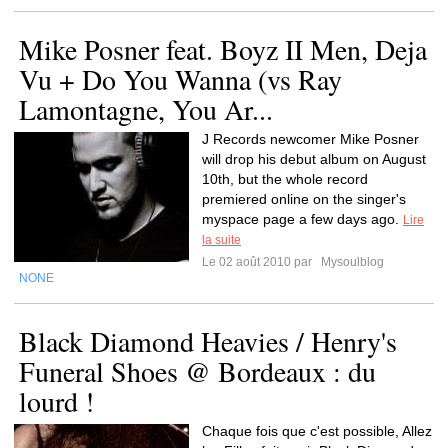
Mike Posner feat. Boyz II Men, Deja
Vu + Do You Wanna (vs Ray
Lamontagne, You Ar...
J Records newcomer Mike Posner
will drop his debut album on August
10th, but the whole record
premiered online on the singer's
myspace page a few days ago.
Lire
la suite
Le 02 août 2010 par
Mysoulblog
NONE
Black Diamond Heavies / Henry's
Funeral Shoes @ Bordeaux : du
lourd !
Chaque fois que c'est possible, Allez