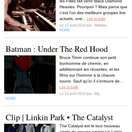
les Filles fait venir Black Diamond
Heavies. Pourquoi ? Mais parce que
c'est l'un des meilleurs groupes live
actuels, une...
Lire la suite
Le 12 août 2010 par
Mikatxu
NONE
Batman : Under The Red Hood
Bruce Timm continue son petit
bonhomme de chemin, en
additionnant les réussites, et les
films sur l’homme à la chauve
souris. Sauf qu’ici il s’entoure de...
Lire la suite
Le 14 août 2010 par
Mg
NONE
Clip | Linkin Park • The Catalyst
The Catalyst est le tout nouveau
single du groupe américain Linkin