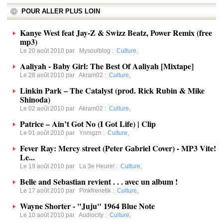
POUR ALLER PLUS LOIN
Kanye West feat Jay-Z & Swizz Beatz, Power Remix (free
mp3)
Le 20 août 2010 par
Mysoulblog
:
Culture
,
Aaliyah - Baby Girl: The Best Of Aaliyah [Mixtape]
Le 28 août 2010 par
Akram02
:
Culture
,
Linkin Park – The Catalyst (prod. Rick Rubin & Mike
Shinoda)
Le 02 août 2010 par
Akram02
:
Culture
,
Patrice – Ain’t Got No (I Got Life) | Clip
Le 01 août 2010 par
Ynmgzn
:
Culture
,
Fever Ray: Mercy street (Peter Gabriel Cover) - MP3 Vite!
Le...
Le 19 août 2010 par
La 3e Heure!
:
Culture
,
Belle and Sebastian revient . . . avec un album !
Le 17 août 2010 par
Pinkfrenetik
:
Culture
,
Wayne Shorter - "Juju" 1964 Blue Note
Le 10 août 2010 par
Audiocity
:
Culture
,