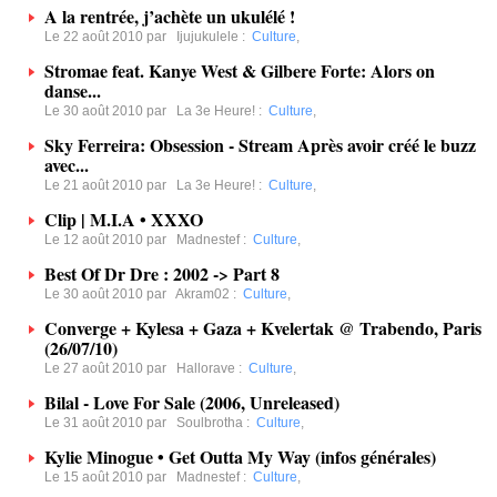
A la rentrée, j’achète un ukulélé !
Le 22 août 2010 par
Ijujukulele
:
Culture
,
Stromae feat. Kanye West & Gilbere Forte: Alors on
danse...
Le 30 août 2010 par
La 3e Heure!
:
Culture
,
Sky Ferreira: Obsession - Stream Après avoir créé le buzz
avec...
Le 21 août 2010 par
La 3e Heure!
:
Culture
,
Clip | M.I.A • XXXO
Le 12 août 2010 par
Madnestef
:
Culture
,
Best Of Dr Dre : 2002 -> Part 8
Le 30 août 2010 par
Akram02
:
Culture
,
Converge + Kylesa + Gaza + Kvelertak @ Trabendo, Paris
(26/07/10)
Le 27 août 2010 par
Hallorave
:
Culture
,
Bilal - Love For Sale (2006, Unreleased)
Le 31 août 2010 par
Soulbrotha
:
Culture
,
Kylie Minogue • Get Outta My Way (infos générales)
Le 15 août 2010 par
Madnestef
:
Culture
,