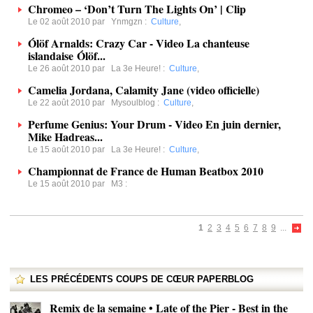
Chromeo – ‘Don’t Turn The Lights On’ | Clip
Le 02 août 2010 par
Ynmgzn
:
Culture
,
Ólöf Arnalds: Crazy Car - Video La chanteuse
islandaise Ólöf...
Le 26 août 2010 par
La 3e Heure!
:
Culture
,
Camelia Jordana, Calamity Jane (video officielle)
Le 22 août 2010 par
Mysoulblog
:
Culture
,
Perfume Genius: Your Drum - Video En juin dernier,
Mike Hadreas...
Le 15 août 2010 par
La 3e Heure!
:
Culture
,
Championnat de France de Human Beatbox 2010
Le 15 août 2010 par
M3
:
1
2
3
4
5
6
7
8
9
...
LES PRÉCÉDENTS COUPS DE CŒUR PAPERBLOG
Remix de la semaine • Late of the Pier - Best in the