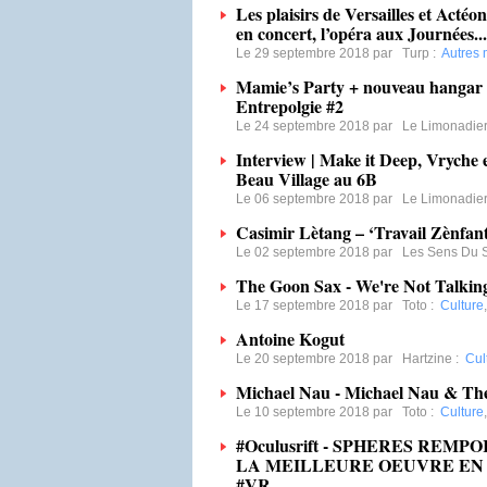
Les plaisirs de Versailles et Acté
en concert, l’opéra aux Journées...
Le 29 septembre 2018 par
Turp
:
Autres
Mamie’s Party + nouveau hangar a
Entrepolgie #2
Le 24 septembre 2018 par
Le Limonadie
Interview | Make it Deep, Vryche 
Beau Village au 6B
Le 06 septembre 2018 par
Le Limonadie
Casimir Lètang – ‘Travail Zènfan
Le 02 septembre 2018 par
Les Sens Du 
The Goon Sax - We're Not Talkin
Le 17 septembre 2018 par
Toto
:
Culture
Antoine Kogut
Le 20 septembre 2018 par
Hartzine
:
Cul
Michael Nau - Michael Nau & Th
Le 10 septembre 2018 par
Toto
:
Culture
#Oculusrift - SPHERES REM
LA MEILLEURE OEUVRE EN 
#VR