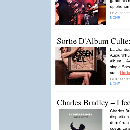
gabonais n
épiphénom
Le 21 septe
NONE
Sortie D'Album Culte:
La chanteu
Aujourd’hu
album… Av
single Spe
sur...
Lire la
Le 07 septe
NONE
Charles Bradley – I fe
Charles Br
disparitio
dernière a 
coeur. Le 