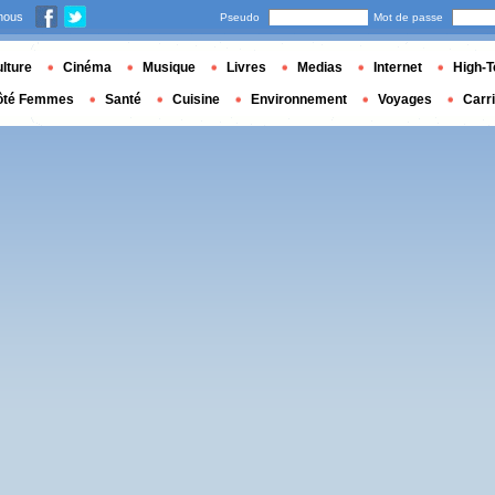
nous
Pseudo
Mot de passe
lture
Cinéma
Musique
Livres
Medias
Internet
High-T
ôté Femmes
Santé
Cuisine
Environnement
Voyages
Carr