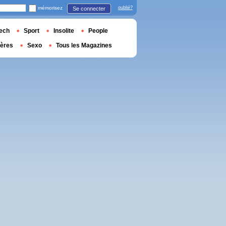
mémorisez
oublié?
Se connecter
ech
Sport
Insolite
People
ières
Sexo
Tous les Magazines