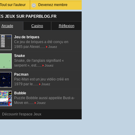
Tout sur l'auteur
Devenez membre
ES JEUX SUR PAPERBLOG.FR
Arcade
Casino
Réflexion
Jeu de briques
Ce jeu de briques a été conçu en
1985 par Alexei......
Jouez
Snake
Snake, de l'anglais signifiant «
serpent », est......
Jouez
Pacman
Pac-Man est un jeu vidéo créé en
1979 par le......
Jouez
Bubble
Puzzle Bobble aussi appelée Bust-a-
Move en......
Jouez
Découvrir l'espace Jeux