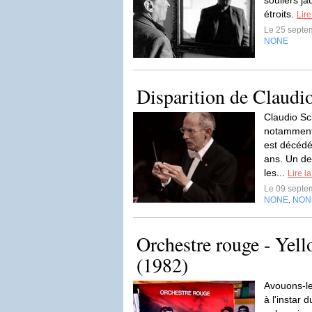
souliers ja
étroits.
Lire
Le 25 septe
NONE
Disparition de Claud
Claudio Sc
notamment 
est décédé
ans. Un de
les...
Lire la
Le 09 septe
NONE
NON
,
Orchestre rouge - Yel
(1982)
Avouons-le 
à l'instar 