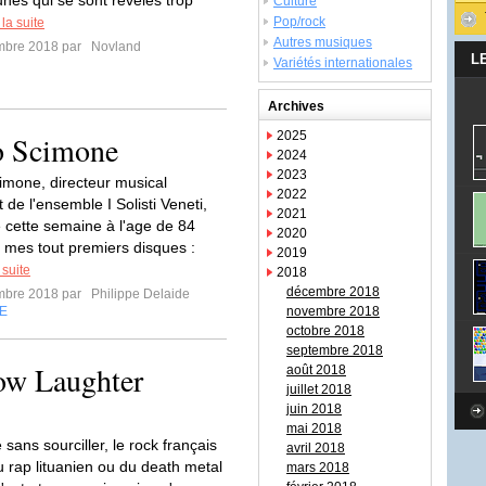
unes qui se sont révélés trop
Culture
Pop/rock
 la suite
Autres musiques
mbre 2018 par
Novland
L
Variétés internationales
Archives
2025
io Scimone
2024
2023
imone, directeur musical
2022
de l'ensemble I Solisti Veneti,
2021
 cette semaine à l'age de 84
2020
 mes tout premiers disques :
2019
 suite
2018
décembre 2018
mbre 2018 par
Philippe Delaide
E
novembre 2018
octobre 2018
septembre 2018
low Laughter
août 2018
juillet 2018
juin 2018
mai 2018
sans sourciller, le rock français
avril 2018
du rap lituanien ou du death metal
mars 2018