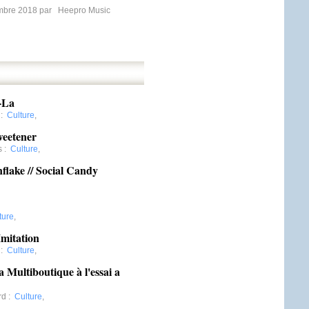
mbre 2018 par
Heepro Music
-La
:
Culture
,
weetener
s
:
Culture
,
flake // Social Candy
,
ture
,
mitation
:
Culture
,
Multiboutique à l'essai a
rd
:
Culture
,