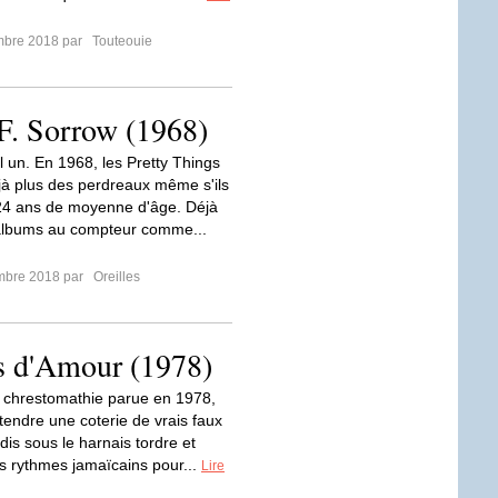
mbre 2018 par
Touteouie
.F. Sorrow (1968)
l un. En 1968, les Pretty Things
jà plus des perdreaux même s'ils
24 ans de moyenne d'âge. Déjà
albums au compteur comme...
mbre 2018 par
Oreilles
s d'Amour (1978)
 chrestomathie parue en 1978,
tendre une coterie de vrais faux
dis sous le harnais tordre et
es rythmes jamaïcains pour...
Lire