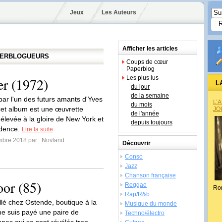
Jeux
Les Auteurs
Afficher les articles
APERBLOGUEURS
Coups de cœur
Paperblog
Les plus lus
er (1972)
L
du jour
de la semaine
par l'un des futurs amants d'Yves
L’
du mois
et album est une œuvrette
JO
de l'année
 élevée à la gloire de New York et
depuis toujours
adence.
Lire la suite
mbre 2018 par
Novland
Découvrir
Conso
Jazz
Chanson française
or (85)
Reggae
Ro
Rap/R&b
allé chez Ostende, boutique à la
Musique du monde
e suis payé une paire de
Techno/électro