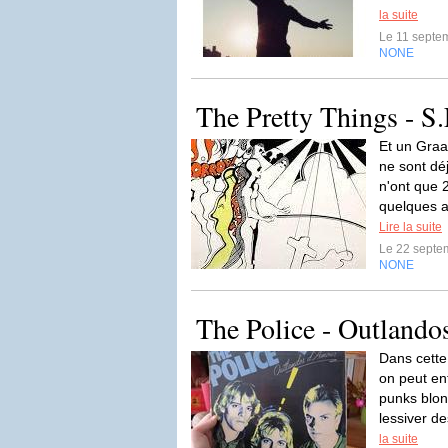
la suite
Le 11 septe
NONE
The Pretty Things - S
Et un Graa
ne sont dé
n'ont que 
quelques 
Lire la suite
Le 22 septe
NONE
The Police - Outlando
Dans cette
on peut en
punks blon
lessiver d
la suite