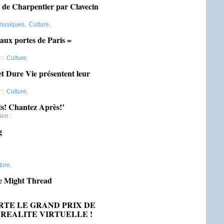
on de Charpentier par Clavecin
 musiques
,
Culture
,
ux portes de Paris =
r
:
Culture
,
et Dure Vie présentent leur
r
:
Culture
,
ts! Chantez Après!’
Son
:
g
,
ture
,
e Might Thread
,
PORTE LE GRAND PRIX DE
REALITE VIRTUELLE !