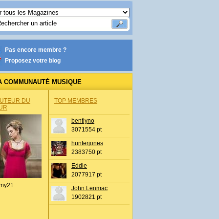
Pas encore membre ?
Proposez votre blog
A COMMUNAUTÉ MUSIQUE
AUTEUR DU
TOP MEMBRES
UR
bentlyno
3071554 pt
hunterjones
2383750 pt
Eddie
2077917 pt
my21
John Lenmac
1902821 pt