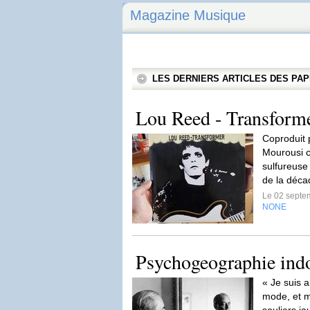
Magazine Musique
LES DERNIERS ARTICLES DES P
Lou Reed - Transform
Coproduit 
Mourousi c
sulfureuse
de la déc
Le 02 septe
NONE
Psychogeographie indo
« Je suis 
mode, et m