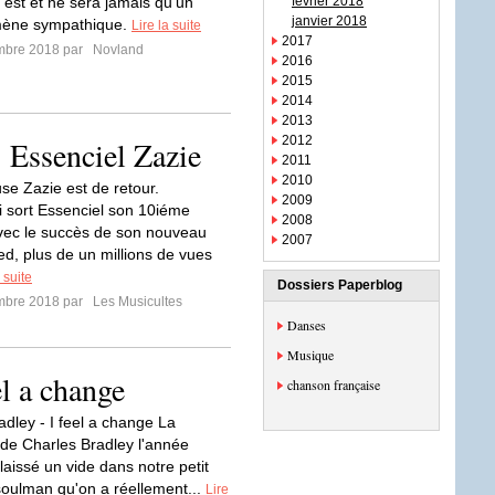
'est et ne sera jamais qu'un
février 2018
janvier 2018
ène sympathique.
Lire la suite
2017
mbre 2018 par
Novland
2016
2015
2014
2013
2012
 Essenciel Zazie
2011
2010
se Zazie est de retour.
2009
i sort Essenciel son 10iéme
2008
ec le succès de son nouveau
2007
ed, plus de un millions de vues
 suite
Dossiers Paperblog
mbre 2018 par
Les Musicultes
Danses
Musique
el a change
chanson française
adley - I feel a change La
n de Charles Bradley l'année
laissé un vide dans notre petit
soulman qu'on a réellement...
Lire