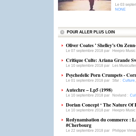
Le 03 septe
NONE
POUR ALLER PLUS LOIN
Oliver Coates ’ Shelley’s On Zenn
Le 07 septembre 2018 par
Heepro Music
Critique Culte: Ariana Grande S
Le 10 septembre 2018 par
Les Musiculte
Psychedelic Porn Crumpets - Corn
Le 01 septembre 2018 par
Sfar
:
Culture
Autechre – Lp5 (1998)
Le 10 septembre 2018 par
Novland
:
Cul
Dorian Concept ‘ The Nature Of I
Le 10 septembre 2018 par
Heepro Music
Redynamisation du commerce : La 
#Cherbourg
Le 22 septembre 2018 par
Philippe Vima