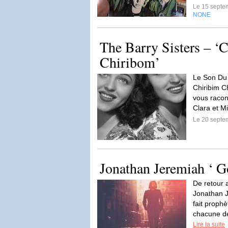
Le 15 septe
NONE
The Barry Sisters – ‘
Chiribom’
Le Son Du 
Chiribim Ch
vous racon
Clara et Mi
Le 20 septe
Jonathan Jeremiah ‘ 
De retour 
Jonathan J
fait prophè
chacune de
Lire la suite