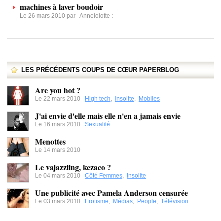
machines à laver boudoir
Le 26 mars 2010 par
Annelolotte
:
LES PRÉCÉDENTS COUPS DE CŒUR PAPERBLOG
Are you hot ?
Le 22 mars 2010
High tech
,
Insolite
,
Mobiles
J'ai envie d'elle mais elle n'en a jamais envie
Le 16 mars 2010
Sexualité
Menottes
Le 14 mars 2010
Le vajazzling, kezaco ?
Le 04 mars 2010
Côté Femmes
,
Insolite
Une publicité avec Pamela Anderson censurée
Le 03 mars 2010
Erotisme
,
Médias
,
People
,
Télévision