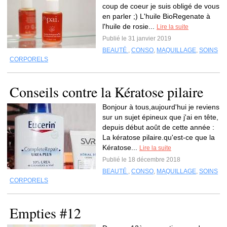
coup de coeur je suis obligé de vous
en parler ;) L'huile BioRegenate à
l'huile de rosie...
Lire la suite
Publié le 31 janvier 2019
BEAUTÉ
,
CONSO
,
MAQUILLAGE
,
SOINS
CORPORELS
Conseils contre la Kératose pilaire
Bonjour à tous,aujourd'hui je reviens
sur un sujet épineux que j'ai en tête,
depuis début août de cette année :
La kératose pilaire.qu'est-ce que la
Kératose...
Lire la suite
Publié le 18 décembre 2018
BEAUTÉ
,
CONSO
,
MAQUILLAGE
,
SOINS
CORPORELS
Empties #12