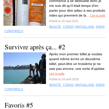
commence a se dédoublé donc je
me suis dit qu'il était temps d'en
parler pour dire adieu à ses produits
vides qui prennent de la...
Lire la suite
Publié le 26 mai 2018
BEAUTÉ
,
CONSO
,
MAQUILLAGE
,
SOINS
CORPORELS
Survivre après ça... #2
Après mon premier billet je voulais
quand même écrire un deuxième
billet, peut-être un troisième je ne
sais pas encore, une sorte d'update.
Lire la suite
Publié le 24 avril 2018
BEAUTÉ
,
CONSO
,
MAQUILLAGE
,
SOINS
CORPORELS
Favoris #5