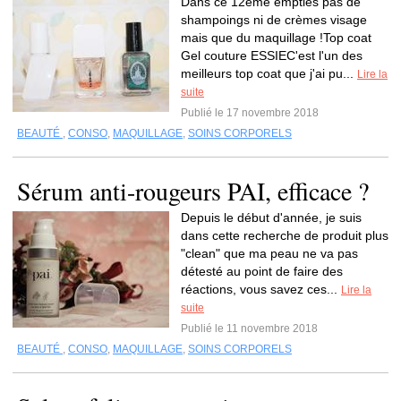
Dans ce 12ème empties pas de
shampoings ni de crèmes visage
mais que du maquillage !Top coat
Gel couture ESSIEC'est l'un des
meilleurs top coat que j'ai pu...
Lire la
suite
Publié le 17 novembre 2018
BEAUTÉ
,
CONSO
,
MAQUILLAGE
,
SOINS CORPORELS
Sérum anti-rougeurs PAI, efficace ?
Depuis le début d'année, je suis
dans cette recherche de produit plus
"clean" que ma peau ne va pas
détesté au point de faire des
réactions, vous savez ces...
Lire la
suite
Publié le 11 novembre 2018
BEAUTÉ
,
CONSO
,
MAQUILLAGE
,
SOINS CORPORELS