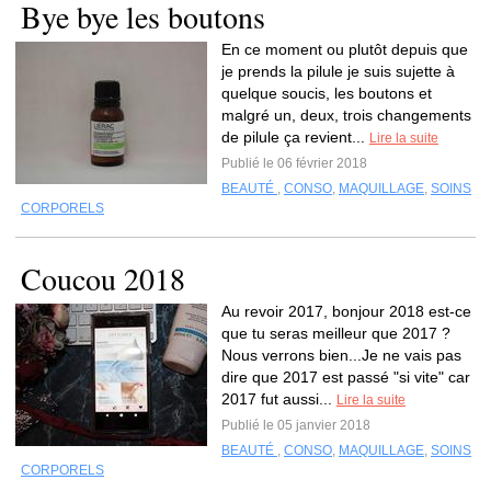
Bye bye les boutons
En ce moment ou plutôt depuis que
je prends la pilule je suis sujette à
quelque soucis, les boutons et
malgré un, deux, trois changements
de pilule ça revient...
Lire la suite
Publié le 06 février 2018
BEAUTÉ
,
CONSO
,
MAQUILLAGE
,
SOINS
CORPORELS
Coucou 2018
Au revoir 2017, bonjour 2018 est-ce
que tu seras meilleur que 2017 ?
Nous verrons bien...Je ne vais pas
dire que 2017 est passé "si vite" car
2017 fut aussi...
Lire la suite
Publié le 05 janvier 2018
BEAUTÉ
,
CONSO
,
MAQUILLAGE
,
SOINS
CORPORELS