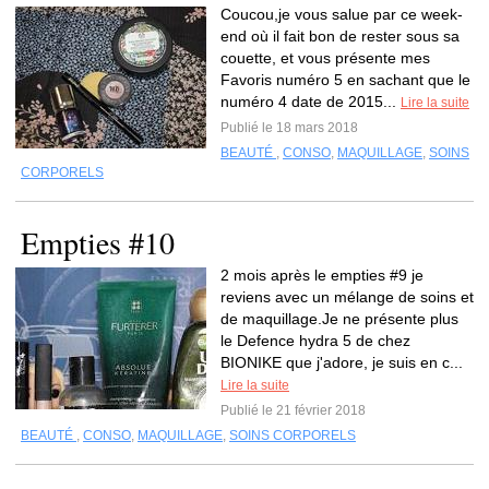
Coucou,je vous salue par ce week-
end où il fait bon de rester sous sa
couette, et vous présente mes
Favoris numéro 5 en sachant que le
numéro 4 date de 2015...
Lire la suite
Publié le 18 mars 2018
BEAUTÉ
,
CONSO
,
MAQUILLAGE
,
SOINS
CORPORELS
Empties #10
2 mois après le empties #9 je
reviens avec un mélange de soins et
de maquillage.Je ne présente plus
le Defence hydra 5 de chez
BIONIKE que j'adore, je suis en c...
Lire la suite
Publié le 21 février 2018
BEAUTÉ
,
CONSO
,
MAQUILLAGE
,
SOINS CORPORELS