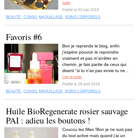
suite
Publié le 03 mai 2019
BEAUTÉ
,
CONSO
,
MAQUILLAGE
,
SOINS CORPORELS
Favoris #6
Bon je reprends le blog, enfin
j'espère pouvoir le reprendre
vraiment et pas m'arrêter en
chemin, je fais partie de ceux qui
disent "si tu n'as pas envie tu ne...
Lire la suite
Publié le 28 avril 2019
BEAUTÉ
,
CONSO
,
MAQUILLAGE
,
SOINS CORPORELS
Huile BioRegenerate rosier sauvage
PAI : adieu les boutons !
Coucou les filles !Bon je ne suis pas
du tout active mais quand j'ai un