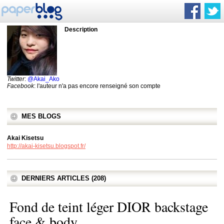
Description
Twitter
:
@Akai_Ako
Facebook
: l'auteur n'a pas encore renseigné son compte
MES BLOGS
Akai Kisetsu
http://akai-kisetsu.blogspot.fr/
DERNIERS ARTICLES (208)
Fond de teint léger DIOR backstage
face & body