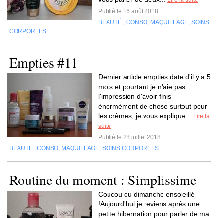
Lire la suite
Publié le 16 août 2018
BEAUTÉ
,
CONSO
,
MAQUILLAGE
,
SOINS
CORPORELS
Empties #11
Dernier article empties date d'il y a 5
mois et pourtant je n'aie pas
l'impression d'avoir finis
énormément de chose surtout pour
les crèmes, je vous explique...
Lire la
suite
Publié le 28 juillet 2018
BEAUTÉ
,
CONSO
,
MAQUILLAGE
,
SOINS CORPORELS
Routine du moment : Simplissime
Coucou du dimanche ensoleillé
!Aujourd'hui je reviens après une
petite hibernation pour parler de ma