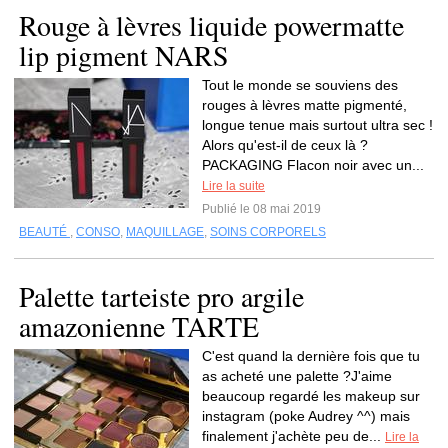
Rouge à lèvres liquide powermatte
lip pigment NARS
Tout le monde se souviens des
rouges à lèvres matte pigmenté,
longue tenue mais surtout ultra sec !
Alors qu'est-il de ceux là ?
PACKAGING Flacon noir avec un...
Lire la suite
Publié le 08 mai 2019
BEAUTÉ
,
CONSO
,
MAQUILLAGE
,
SOINS CORPORELS
Palette tarteiste pro argile
amazonienne TARTE
C'est quand la dernière fois que tu
as acheté une palette ?J'aime
beaucoup regardé les makeup sur
instagram (poke Audrey ^^) mais
finalement j'achète peu de...
Lire la