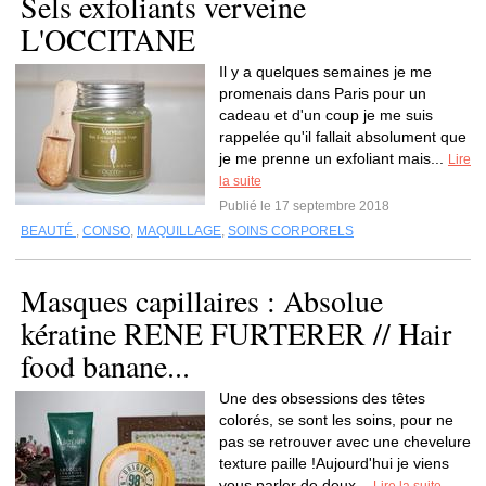
Sels exfoliants verveine
L'OCCITANE
Il y a quelques semaines je me
promenais dans Paris pour un
cadeau et d'un coup je me suis
rappelée qu'il fallait absolument que
je me prenne un exfoliant mais...
Lire
la suite
Publié le 17 septembre 2018
BEAUTÉ
,
CONSO
,
MAQUILLAGE
,
SOINS CORPORELS
Masques capillaires : Absolue
kératine RENE FURTERER // Hair
food banane...
Une des obsessions des têtes
colorés, se sont les soins, pour ne
pas se retrouver avec une chevelure
texture paille !Aujourd'hui je viens
vous parler de deux...