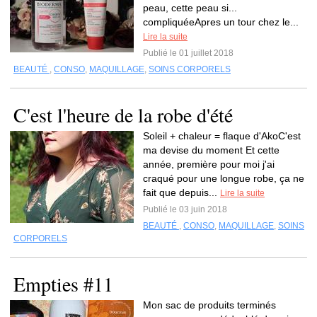
peau, cette peau si...
compliquéeApres un tour chez le...
Lire la suite
Publié le 01 juillet 2018
BEAUTÉ
,
CONSO
,
MAQUILLAGE
,
SOINS CORPORELS
C'est l'heure de la robe d'été
Soleil + chaleur = flaque d'AkoC'est
ma devise du moment Et cette
année, première pour moi j'ai
craqué pour une longue robe, ça ne
fait que depuis...
Lire la suite
Publié le 03 juin 2018
BEAUTÉ
,
CONSO
,
MAQUILLAGE
,
SOINS
CORPORELS
Empties #11
Mon sac de produits terminés