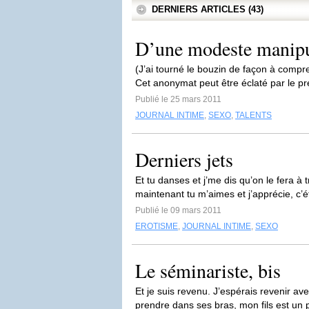
DERNIERS ARTICLES (43)
D’une modeste manipula
(J’ai tourné le bouzin de façon à compr
Cet anonymat peut être éclaté par le p
Publié le 25 mars 2011
JOURNAL INTIME
,
SEXO
,
TALENTS
Derniers jets
Et tu danses et j’me dis qu’on le fera à t
maintenant tu m’aimes et j’apprécie, c’ét
Publié le 09 mars 2011
EROTISME
,
JOURNAL INTIME
,
SEXO
Le séminariste, bis
Et je suis revenu. J’espérais revenir
prendre dans ses bras, mon fils est un 