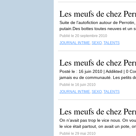
Les meufs de chez Perr
Suite de l’autofiction autour de Perrotin,
putain.Des bottes toutes neuves et un s
Publié le 20 septembre 2010
JOURNAL INTIME
,
SEXO
,
TALENTS
Les meufs de chez Perr
Posté le : 16 juin 2010 | Addikted | 0 C
jamais eu de communauté. Les petits du
Publié le 16 juin 2010
JOURNAL INTIME
,
SEXO
,
TALENTS
Les meufs de chez Perr
On n’avait pas trop le vice nous. On vou
le vice était partout, on avait un pote, on
Publié le 29 mai 2010