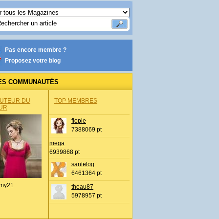
Pas encore membre ?
Proposez votre blog
ES COMMUNAUTÉS
AUTEUR DU
TOP MEMBRES
UR
flopie
7388069 pt
mega
6939868 pt
santelog
6461364 pt
my21
theau87
5978957 pt