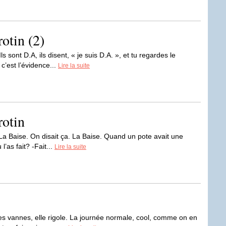
otin (2)
 sont D.A, ils disent, « je suis D.A. », et tu regardes le
 c’est l’évidence...
Lire la suite
rotin
 La Baise. On disait ça. La Baise. Quand un pote avait une
l’as fait? -Fait...
Lire la suite
es vannes, elle rigole. La journée normale, cool, comme on en