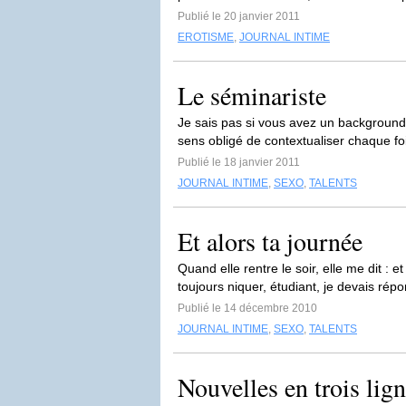
Publié le 20 janvier 2011
EROTISME
,
JOURNAL INTIME
Le séminariste
Je sais pas si vous avez un background u
sens obligé de contextualiser chaque foi
Publié le 18 janvier 2011
JOURNAL INTIME
,
SEXO
,
TALENTS
Et alors ta journée
Quand elle rentre le soir, elle me dit : e
toujours niquer, étudiant, je devais répon
Publié le 14 décembre 2010
JOURNAL INTIME
,
SEXO
,
TALENTS
Nouvelles en trois lig