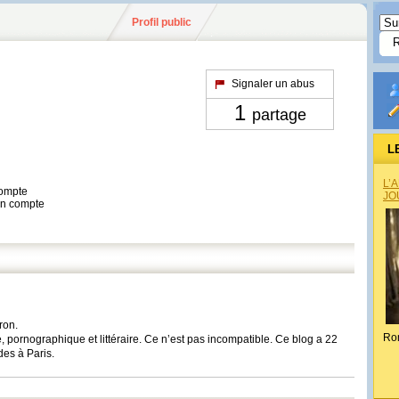
Profil public
Signaler un abus
1
partage
L
L’
compte
JO
son compte
ron.
Ro
, pornographique et littéraire. Ce n’est pas incompatible. Ce blog a 22
des à Paris.