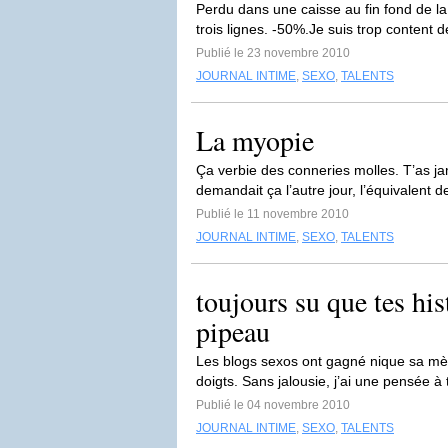
Perdu dans une caisse au fin fond de la 
trois lignes. -50%.Je suis trop content de
Publié le 23 novembre 2010
JOURNAL INTIME
,
SEXO
,
TALENTS
La myopie
Ça verbie des conneries molles. T’as ja
demandait ça l’autre jour, l’équivalent 
Publié le 11 novembre 2010
JOURNAL INTIME
,
SEXO
,
TALENTS
toujours su que tes his
pipeau
Les blogs sexos ont gagné nique sa mère
doigts. Sans jalousie, j’ai une pensée à
Publié le 04 novembre 2010
JOURNAL INTIME
,
SEXO
,
TALENTS