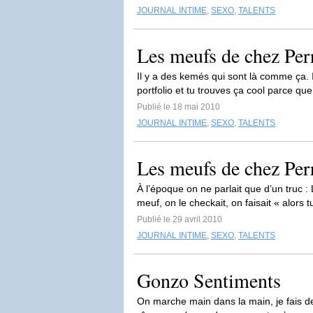
JOURNAL INTIME
,
SEXO
,
TALENTS
Les meufs de chez Perr
Il y a des kemés qui sont là comme ça. Ils
portfolio et tu trouves ça cool parce que
Publié le 18 mai 2010
JOURNAL INTIME
,
SEXO
,
TALENTS
Les meufs de chez Per
À l’époque on ne parlait que d’un truc :
meuf, on le checkait, on faisait « alors tu 
Publié le 29 avril 2010
JOURNAL INTIME
,
SEXO
,
TALENTS
Gonzo Sentiments
On marche main dans la main, je fais d