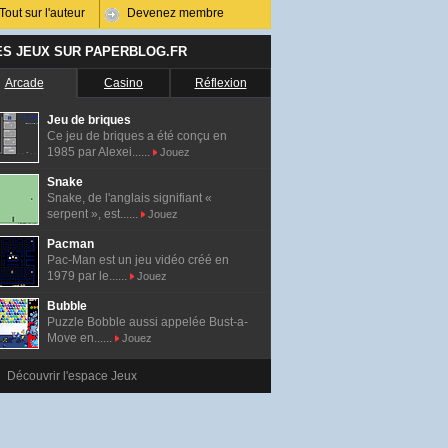
Tout sur l'auteur
Devenez membre
ES JEUX SUR PAPERBLOG.FR
Arcade
Casino
Réflexion
Jeu de briques
Ce jeu de briques a été conçu en
1985 par Alexei......
Jouez
Snake
Snake, de l'anglais signifiant «
serpent », est......
Jouez
Pacman
Pac-Man est un jeu vidéo créé en
1979 par le......
Jouez
Bubble
Puzzle Bobble aussi appelée Bust-a-
Move en......
Jouez
Découvrir l'espace Jeux