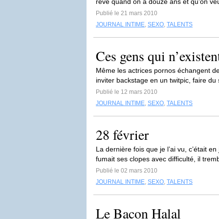
rêve quand on a douze ans et qu’on veut
Publié le 21 mars 2010
JOURNAL INTIME
,
SEXO
,
TALENTS
Ces gens qui n’existen
Même les actrices pornos échangent des 
inviter backstage en un twitpic, faire du
Publié le 12 mars 2010
JOURNAL INTIME
,
SEXO
,
TALENTS
28 février
La dernière fois que je l’ai vu, c’était en
fumait ses clopes avec difficulté, il tremb
Publié le 02 mars 2010
JOURNAL INTIME
,
SEXO
,
TALENTS
Le Bacon Halal