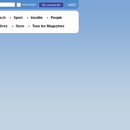
mémorisez
oublié?
Se connecter
ech
Sport
Insolite
People
ières
Sexo
Tous les Magazines