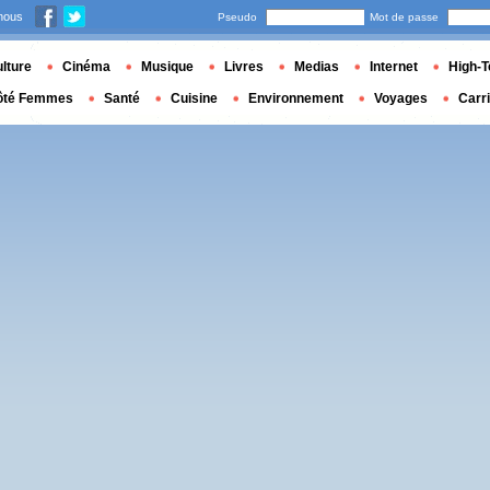
nous
Pseudo
Mot de passe
lture
Cinéma
Musique
Livres
Medias
Internet
High-T
ôté Femmes
Santé
Cuisine
Environnement
Voyages
Carr