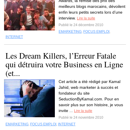
Awards, la remise des prix des
meilleurs blogs marocains, dévoilent
enfin leurs petits secrets lors d’une
interview.
Lire la suite
Publié le 24 décembre 2010
EMARKETING
,
FOCUS EMPLOI
,
INTERNET
Les Dream Killers, l’Erreur Fatale
qui détruira votre Business en Ligne
(et...
Cet article a été rédigé par Kamal
Jahid, web marketer à succès et
fondateur du site
SeductionByKamal.com. Pour en
savoir plus sur son histoire, je vous
invite ...
Lire la suite
Publié le 24 novembre 2010
EMARKETING
,
FOCUS EMPLOI
,
INTERNET