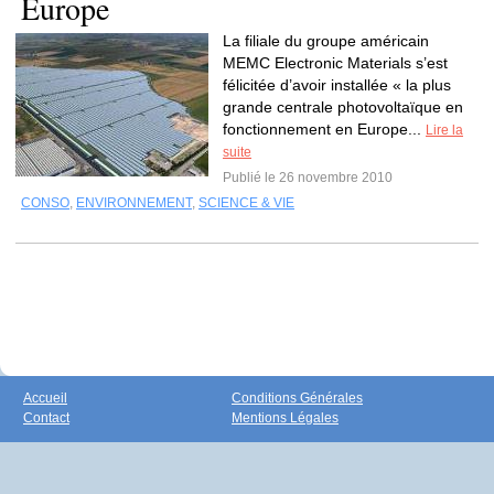
Europe
La filiale du groupe américain
MEMC Electronic Materials s’est
félicitée d’avoir installée « la plus
grande centrale photovoltaïque en
fonctionnement en Europe...
Lire la
suite
Publié le 26 novembre 2010
CONSO
,
ENVIRONNEMENT
,
SCIENCE & VIE
Accueil
Conditions Générales
Contact
Mentions Légales