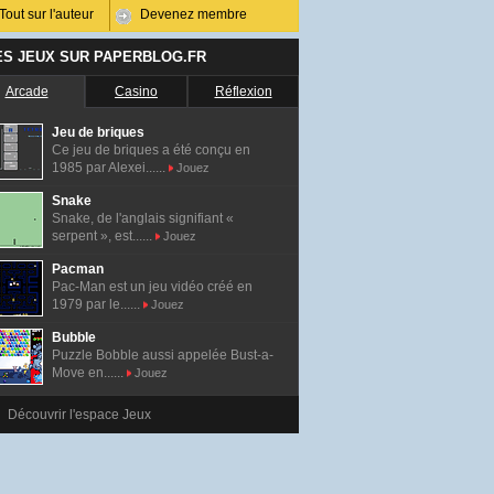
Tout sur l'auteur
Devenez membre
ES JEUX SUR PAPERBLOG.FR
Arcade
Casino
Réflexion
Jeu de briques
Ce jeu de briques a été conçu en
1985 par Alexei......
Jouez
Snake
Snake, de l'anglais signifiant «
serpent », est......
Jouez
Pacman
Pac-Man est un jeu vidéo créé en
1979 par le......
Jouez
Bubble
Puzzle Bobble aussi appelée Bust-a-
Move en......
Jouez
Découvrir l'espace Jeux