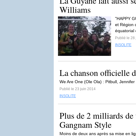
La Guyane fait aussi s
Williams
"HAPPY GU
et Région 
équatorial 
Publié le 28
INSOLITE
La chanson officielle 
We Are One (Ole Ola) : Pitbull, Jennifer
Publié le 23 juin 2014
INSOLITE
Plus de 2 milliards de
Gangnam Style
Moins de deux ans après sa mise en lig