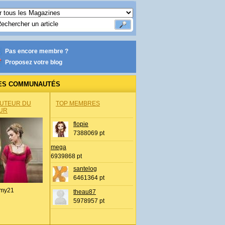
Pas encore membre ?
Proposez votre blog
ES COMMUNAUTÉS
AUTEUR DU
TOP MEMBRES
UR
flopie
7388069 pt
mega
6939868 pt
santelog
6461364 pt
my21
theau87
5978957 pt