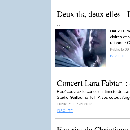
Deux ils, deux elles -
...
Deux ils, 
claires et
raisonne 
Publié le 09 
INSOLITE
Concert Lara Fabian : 
Redécouvrez le concert intimiste de L
Studio Guillaume Tell. À ses côtés : Ang
Publié le 09 avril 2013
INSOLITE
Fou rire de Christiane 