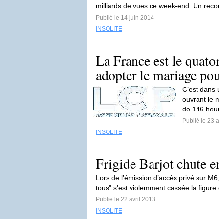
milliards de vues ce week-end. Un recor
Publié le 14 juin 2014
INSOLITE
La France est le quat
adopter le mariage pour
C’est dans 
ouvrant le 
de 146 heur
Publié le 23 a
INSOLITE
Frigide Barjot chute e
Lors de l’émission d’accès privé sur M6,
tous" s'est violemment cassée la figure 
Publié le 22 avril 2013
INSOLITE