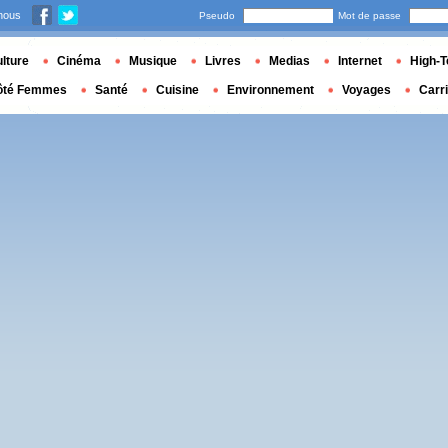
nous
Pseudo
Mot de passe
lture
Cinéma
Musique
Livres
Medias
Internet
High-T
ôté Femmes
Santé
Cuisine
Environnement
Voyages
Carr