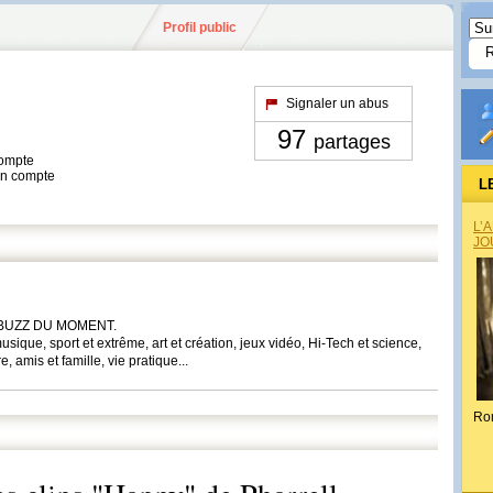
Profil public
Signaler un abus
97
partages
compte
son compte
L
L’
JO
BUZZ DU MOMENT.
sique, sport et extrême, art et création, jeux vidéo, Hi-Tech et science,
 amis et famille, vie pratique...
Ro