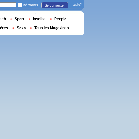
mémorisez
oublié?
Se connecter
ech
Sport
Insolite
People
ières
Sexo
Tous les Magazines