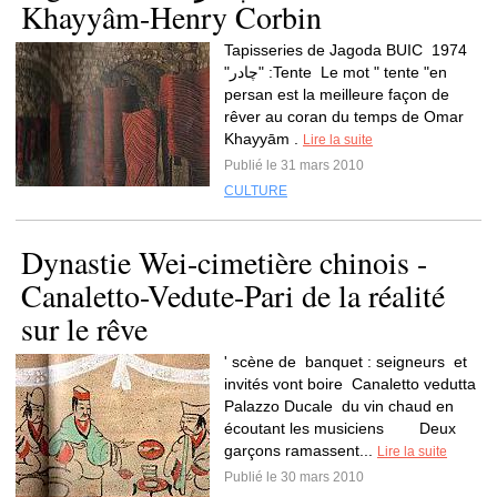
Khayyâm-Henry Corbin
Tapisseries de Jagoda BUIC 1974
"چادر" :Tente Le mot " tente "en
persan est la meilleure façon de
rêver au coran du temps de Omar
Khayyām .
Lire la suite
Publié le 31 mars 2010
CULTURE
Dynastie Wei-cimetière chinois -
Canaletto-Vedute-Pari de la réalité
sur le rêve
' scène de banquet : seigneurs et
invités vont boire Canaletto vedutta
Palazzo Ducale du vin chaud en
écoutant les musiciens Deux
garçons ramassent...
Lire la suite
Publié le 30 mars 2010