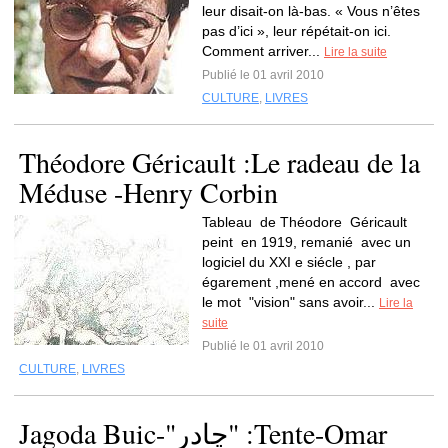
leur disait-on là-bas. « Vous n’êtes
pas d’ici », leur répétait-on ici.
Comment arriver...
Lire la suite
Publié le 01 avril 2010
CULTURE
,
LIVRES
Théodore Géricault :Le radeau de la
Méduse -Henry Corbin
Tableau de Théodore Géricault
peint en 1919, remanié avec un
logiciel du XXI e siécle , par
égarement ,mené en accord avec
le mot "vision" sans avoir...
Lire la
suite
Publié le 01 avril 2010
CULTURE
,
LIVRES
Jagoda Buic-"چادر" :Tente-Omar