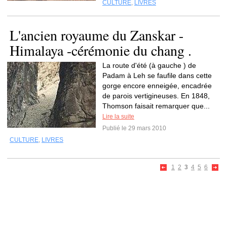
CULTURE
,
LIVRES
L'ancien royaume du Zanskar -
Himalaya -cérémonie du chang .
La route d'été (à gauche ) de
Padam à Leh se faufile dans cette
gorge encore enneigée, encadrée
de parois vertigineuses. En 1848,
Thomson faisait remarquer que...
Lire la suite
Publié le 29 mars 2010
CULTURE
,
LIVRES
1
2
3
4
5
6