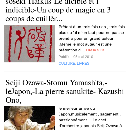
sôseki-Haikus-Le dicible et l '
indicible-Un coup de magie en 3
coups de cuillèr...
Prêtant à un trois fois rien , trois fois
plus qu ' il n 'en faut pour ne pas se
prendre pour un grand auteur
.Même le mot auteur est une
prétention d'...
Lire la suite
Publié le 05 mai 2010
CULTURE
,
LIVRES
Seiji Ozawa-Stomu Yamash'ta,-
leJapon,-La pierre sanukite- Kazushi
Ono,
le meilleur arrive du
Japon,musicalement , sagement ,
passionnément . Le chef
d'orchestre japonais Seiji Ozawa à