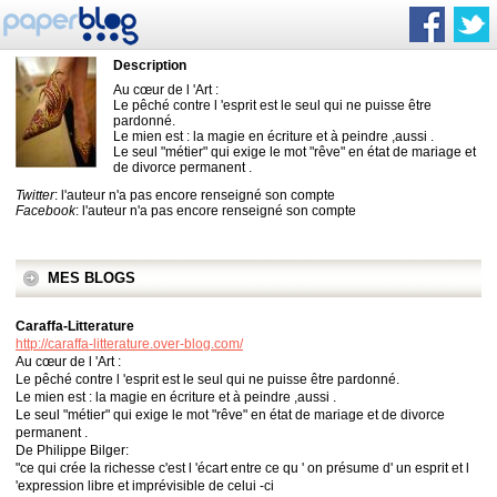
Description
Au cœur de l 'Art :
Le pêché contre l 'esprit est le seul qui ne puisse être
pardonné.
Le mien est : la magie en écriture et à peindre ,aussi .
Le seul "métier" qui exige le mot "rêve" en état de mariage et
de divorce permanent .
Twitter
: l'auteur n'a pas encore renseigné son compte
Facebook
: l'auteur n'a pas encore renseigné son compte
MES BLOGS
Caraffa-Litterature
http://caraffa-litterature.over-blog.com/
Au cœur de l 'Art :
Le pêché contre l 'esprit est le seul qui ne puisse être pardonné.
Le mien est : la magie en écriture et à peindre ,aussi .
Le seul "métier" qui exige le mot "rêve" en état de mariage et de divorce
permanent .
De Philippe Bilger:
"ce qui crée la richesse c'est l 'écart entre ce qu ' on présume d' un esprit et l
'expression libre et imprévisible de celui -ci