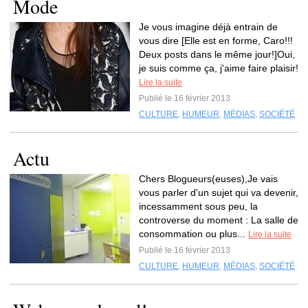
Mode
Je vous imagine déjà entrain de
vous dire [Elle est en forme, Caro!!!
Deux posts dans le même jour!]Oui,
je suis comme ça, j'aime faire plaisir!
Lire la suite
Publié le 16 février 2013
CULTURE
,
HUMEUR
,
MÉDIAS
,
SOCIÉTÉ
Actu
Chers Blogueurs(euses),Je vais
vous parler d'un sujet qui va devenir,
incessamment sous peu, la
controverse du moment : La salle de
consommation ou plus...
Lire la suite
Publié le 16 février 2013
CULTURE
,
HUMEUR
,
MÉDIAS
,
SOCIÉTÉ