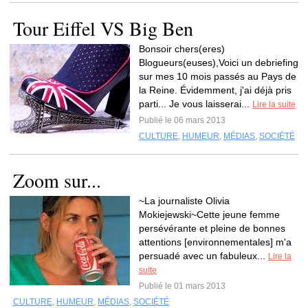
Tour Eiffel VS Big Ben
Bonsoir chers(eres)
Blogueurs(euses),Voici un debriefing
sur mes 10 mois passés au Pays de
la Reine. Évidemment, j'ai déjà pris
parti... Je vous laisserai...
Lire la suite
Publié le 06 mars 2013
CULTURE
,
HUMEUR
,
MÉDIAS
,
SOCIÉTÉ
Zoom sur...
~La journaliste Olivia
Mokiejewski~Cette jeune femme
persévérante et pleine de bonnes
attentions [environnementales] m'a
persuadé avec un fabuleux...
Lire la
suite
Publié le 01 mars 2013
CULTURE
,
HUMEUR
,
MÉDIAS
,
SOCIÉTÉ