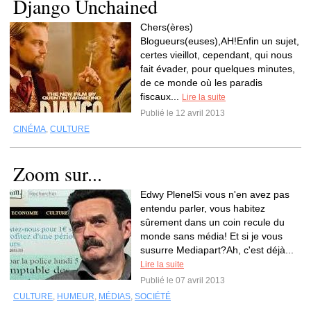
Django Unchained
Chers(ères)
Blogueurs(euses),AH!Enfin un sujet,
certes vieillot, cependant, qui nous
fait évader, pour quelques minutes,
de ce monde où les paradis
fiscaux...
Lire la suite
Publié le 12 avril 2013
CINÉMA
,
CULTURE
Zoom sur...
Edwy PlenelSi vous n'en avez pas
entendu parler, vous habitez
sûrement dans un coin recule du
monde sans média! Et si je vous
susurre Mediapart?Ah, c'est déjà...
Lire la suite
Publié le 07 avril 2013
CULTURE
,
HUMEUR
,
MÉDIAS
,
SOCIÉTÉ