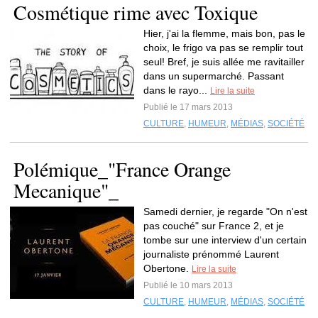
Cosmétique rime avec Toxique
Hier, j'ai la flemme, mais bon, pas le
choix, le frigo va pas se remplir tout
seul! Bref, je suis allée me ravitailler
dans un supermarché. Passant
dans le rayo...
Lire la suite
Publié le 17 mars 2013
CULTURE
,
HUMEUR
,
MÉDIAS
,
SOCIÉTÉ
Polémique_"France Orange
Mecanique"_
Samedi dernier, je regarde "On n'est
pas couché" sur France 2, et je
tombe sur une interview d'un certain
journaliste prénommé Laurent
Obertone.
Lire la suite
Publié le 10 mars 2013
CULTURE
,
HUMEUR
,
MÉDIAS
,
SOCIÉTÉ