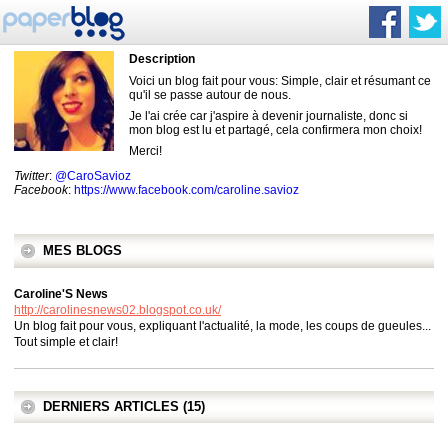
Description
Voici un blog fait pour vous: Simple, clair et résumant ce
qu'il se passe autour de nous.
Je l'ai crée car j'aspire à devenir journaliste, donc si
mon blog est lu et partagé, cela confirmera mon choix!
Merci!
Twitter
:
@CaroSavioz
Facebook
:
https://www.facebook.com/caroline.savioz
MES BLOGS
Caroline'S News
http://carolinesnews02.blogspot.co.uk/
Un blog fait pour vous, expliquant l'actualité, la mode, les coups de gueules...
Tout simple et clair!
DERNIERS ARTICLES (15)