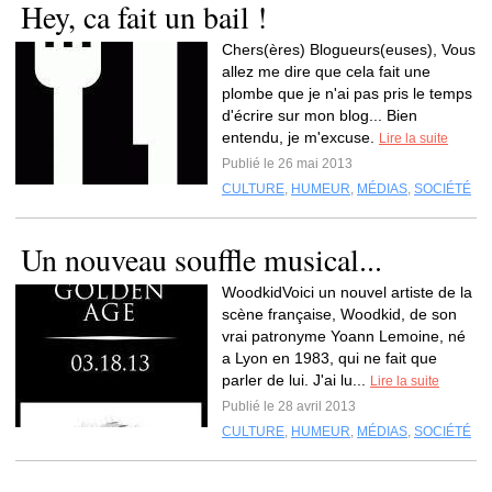
Hey, ca fait un bail !
Chers(ères) Blogueurs(euses), Vous
allez me dire que cela fait une
plombe que je n'ai pas pris le temps
d'écrire sur mon blog... Bien
entendu, je m'excuse.
Lire la suite
Publié le 26 mai 2013
CULTURE
,
HUMEUR
,
MÉDIAS
,
SOCIÉTÉ
Un nouveau souffle musical...
WoodkidVoici un nouvel artiste de la
scène française, Woodkid, de son
vrai patronyme Yoann Lemoine, né
a Lyon en 1983, qui ne fait que
parler de lui. J'ai lu...
Lire la suite
Publié le 28 avril 2013
CULTURE
,
HUMEUR
,
MÉDIAS
,
SOCIÉTÉ