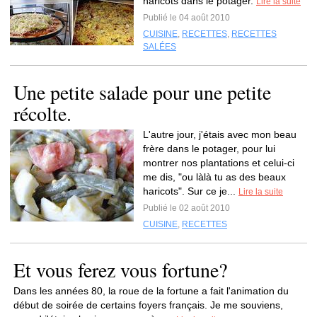
haricots dans le potager.
Lire la suite
Publié le 04 août 2010
CUISINE
,
RECETTES
,
RECETTES
SALÉES
Une petite salade pour une petite
récolte.
L'autre jour, j'étais avec mon beau
frère dans le potager, pour lui
montrer nos plantations et celui-ci
me dis, "ou làlà tu as des beaux
haricots". Sur ce je...
Lire la suite
Publié le 02 août 2010
CUISINE
,
RECETTES
Et vous ferez vous fortune?
Dans les années 80, la roue de la fortune a fait l'animation du
début de soirée de certains foyers français. Je me souviens,