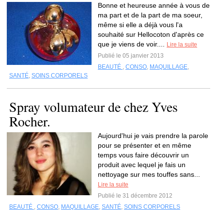
Bonne et heureuse année à vous de
ma part et de la part de ma soeur,
même si elle a déjà vous l'a
souhaité sur Hellocoton d'après ce
que je viens de voir....
Lire la suite
Publié le 05 janvier 2013
BEAUTÉ
,
CONSO
,
MAQUILLAGE
,
SANTÉ
,
SOINS CORPORELS
Spray volumateur de chez Yves
Rocher.
Aujourd'hui je vais prendre la parole
pour se présenter et en même
temps vous faire découvrir un
produit avec lequel je fais un
nettoyage sur mes touffes sans...
Lire la suite
Publié le 31 décembre 2012
BEAUTÉ
,
CONSO
,
MAQUILLAGE
,
SANTÉ
,
SOINS CORPORELS