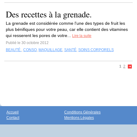
Des recettes à la grenade.
La grenade est considérée comme l'une des types de fruit les
plus bénifiques pour votre peau, car elle contient des vitamines
qui resserent les pores de votre...
Lire la suite
Publié le 30 octobre 2012
BEAUTÉ
,
CONSO
,
MAQUILLAGE
,
SANTÉ
,
SOINS CORPORELS
1
2
Accueil
Conditions Générales
Contact
Mentions Légales