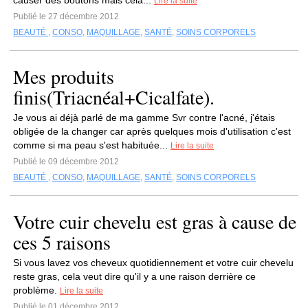
causer des boutons mais cela...
Lire la suite
Publié le 27 décembre 2012
BEAUTÉ
,
CONSO
,
MAQUILLAGE
,
SANTÉ
,
SOINS CORPORELS
Mes produits
finis(Triacnéal+Cicalfate).
Je vous ai déjà parlé de ma gamme Svr contre l'acné, j'étais
obligée de la changer car après quelques mois d'utilisation c'est
comme si ma peau s'est habituée...
Lire la suite
Publié le 09 décembre 2012
BEAUTÉ
,
CONSO
,
MAQUILLAGE
,
SANTÉ
,
SOINS CORPORELS
Votre cuir chevelu est gras à cause de
ces 5 raisons
Si vous lavez vos cheveux quotidiennement et votre cuir chevelu
reste gras, cela veut dire qu'il y a une raison derrière ce
problème.
Lire la suite
Publié le 01 décembre 2012