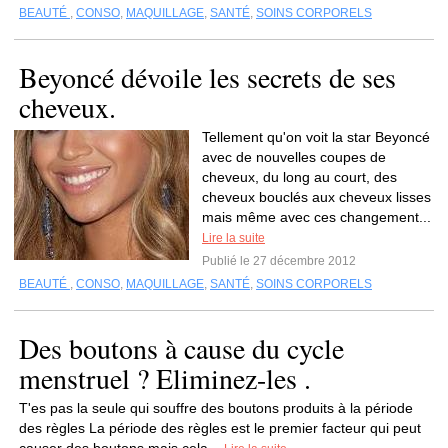
BEAUTÉ
,
CONSO
,
MAQUILLAGE
,
SANTÉ
,
SOINS CORPORELS
Beyoncé dévoile les secrets de ses
cheveux.
Tellement qu'on voit la star Beyoncé
avec de nouvelles coupes de
cheveux, du long au court, des
cheveux bouclés aux cheveux lisses
mais même avec ces changement...
Lire la suite
Publié le 27 décembre 2012
BEAUTÉ
,
CONSO
,
MAQUILLAGE
,
SANTÉ
,
SOINS CORPORELS
Des boutons à cause du cycle
menstruel ? Eliminez-les .
T'es pas la seule qui souffre des boutons produits à la période
des règles La période des règles est le premier facteur qui peut