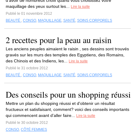
d'avoir de nombreux choix quand vous choisissez votre
maquillage des yeux surtout les...
Lire la suite
Publié le 01 novembre 2012
BEAUTÉ
,
CONSO
,
MAQUILLAGE
,
SANTÉ
,
SOINS CORPORELS
2 recettes pour la peau au raisin
Les anciens peuples aimaient le raisin , ses dessins sont trouvés
gravés sur les murs des temples des Egyptiens, des Romains,
des Chinois et des Indiens, les...
Lire la suite
Publié le 31 octobre 2012
BEAUTÉ
,
CONSO
,
MAQUILLAGE
,
SANTÉ
,
SOINS CORPORELS
Des conseils pour un shopping réussi
Mettre un plan du shopping réussi et d'obtenir un résultat
fructueux et satisfaisant, comment? voici des conseils importants
qui commencent avant d'aller faire...
Lire la suite
Publié le 30 octobre 2012
CONSO
,
CÔTÉ FEMMES