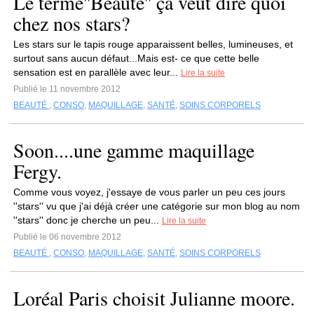
Le terme''Beauté'' ça veut dire quoi
chez nos stars?
Les stars sur le tapis rouge apparaissent belles, lumineuses, et
surtout sans aucun défaut...Mais est- ce que cette belle
sensation est en parallèle avec leur...
Lire la suite
Publié le 11 novembre 2012
BEAUTÉ
,
CONSO
,
MAQUILLAGE
,
SANTÉ
,
SOINS CORPORELS
Soon....une gamme maquillage
Fergy.
Comme vous voyez, j'essaye de vous parler un peu ces jours
''stars'' vu que j'ai déjà créer une catégorie sur mon blog au nom
''stars'' donc je cherche un peu...
Lire la suite
Publié le 06 novembre 2012
BEAUTÉ
,
CONSO
,
MAQUILLAGE
,
SANTÉ
,
SOINS CORPORELS
Loréal Paris choisit Julianne moore.