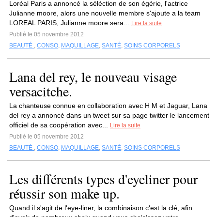
Loréal Paris a annoncé la séléction de son égérie, l'actrice
Julianne moore, alors une nouvelle membre s'ajoute a la team
LOREAL PARIS, Julianne moore sera...
Lire la suite
Publié le 05 novembre 2012
BEAUTÉ
,
CONSO
,
MAQUILLAGE
,
SANTÉ
,
SOINS CORPORELS
Lana del rey, le nouveau visage
versacitche.
La chanteuse connue en collaboration avec H M et Jaguar, Lana
del rey a annoncé dans un tweet sur sa page twitter le lancement
officiel de sa coopération avec...
Lire la suite
Publié le 05 novembre 2012
BEAUTÉ
,
CONSO
,
MAQUILLAGE
,
SANTÉ
,
SOINS CORPORELS
Les différents types d'eyeliner pour
réussir son make up.
Quand il s'agit de l'eye-liner, la combinaison c'est la clé, afin