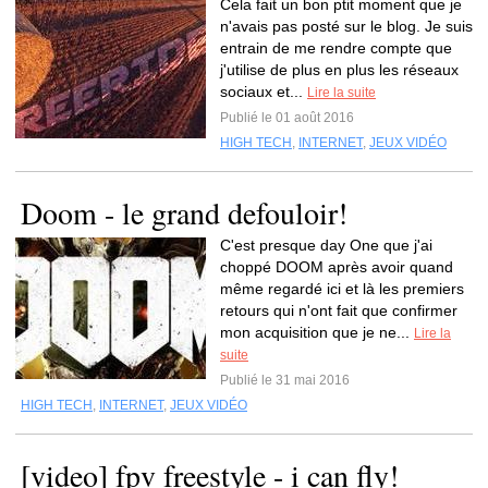
Cela fait un bon ptit moment que je
n'avais pas posté sur le blog. Je suis
entrain de me rendre compte que
j'utilise de plus en plus les réseaux
sociaux et...
Lire la suite
Publié le 01 août 2016
HIGH TECH
,
INTERNET
,
JEUX VIDÉO
Doom - le grand defouloir!
C'est presque day One que j'ai
choppé DOOM après avoir quand
même regardé ici et là les premiers
retours qui n'ont fait que confirmer
mon acquisition que je ne...
Lire la
suite
Publié le 31 mai 2016
HIGH TECH
,
INTERNET
,
JEUX VIDÉO
[video] fpv freestyle - i can fly!