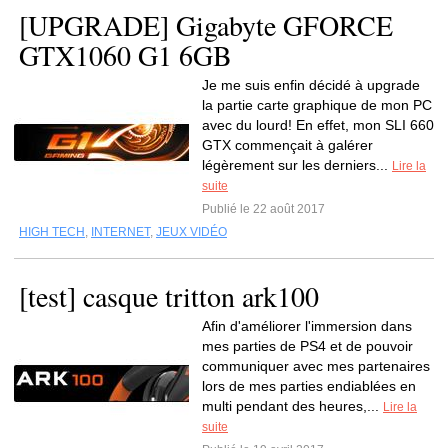
[UPGRADE] Gigabyte GFORCE
GTX1060 G1 6GB
Je me suis enfin décidé à upgrade
la partie carte graphique de mon PC
avec du lourd! En effet, mon SLI 660
GTX commençait à galérer
légèrement sur les derniers...
Lire la
suite
Publié le 22 août 2017
HIGH TECH
,
INTERNET
,
JEUX VIDÉO
[test] casque tritton ark100
Afin d'améliorer l'immersion dans
mes parties de PS4 et de pouvoir
communiquer avec mes partenaires
lors de mes parties endiablées en
multi pendant des heures,...
Lire la
suite