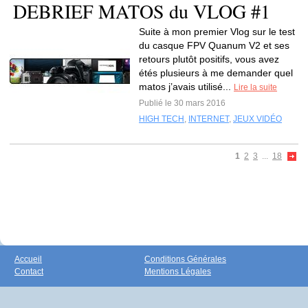
DEBRIEF MATOS du VLOG #1
Suite à mon premier Vlog sur le test
du casque FPV Quanum V2 et ses
retours plutôt positifs, vous avez
étés plusieurs à me demander quel
matos j’avais utilisé...
Lire la suite
Publié le 30 mars 2016
HIGH TECH
,
INTERNET
,
JEUX VIDÉO
1
2
3
...
18
Accueil
Conditions Générales
Contact
Mentions Légales