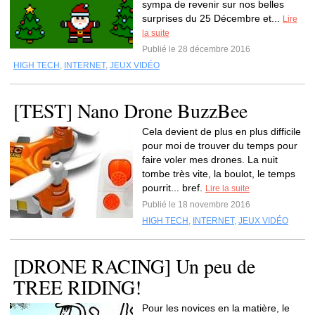
sympa de revenir sur nos belles
surprises du 25 Décembre et...
Lire
la suite
Publié le 28 décembre 2016
HIGH TECH
,
INTERNET
,
JEUX VIDÉO
[TEST] Nano Drone BuzzBee
Cela devient de plus en plus difficile
pour moi de trouver du temps pour
faire voler mes drones. La nuit
tombe très vite, la boulot, le temps
pourrit... bref.
Lire la suite
Publié le 18 novembre 2016
HIGH TECH
,
INTERNET
,
JEUX VIDÉO
[DRONE RACING] Un peu de
TREE RIDING!
Pour les novices en la matière, le