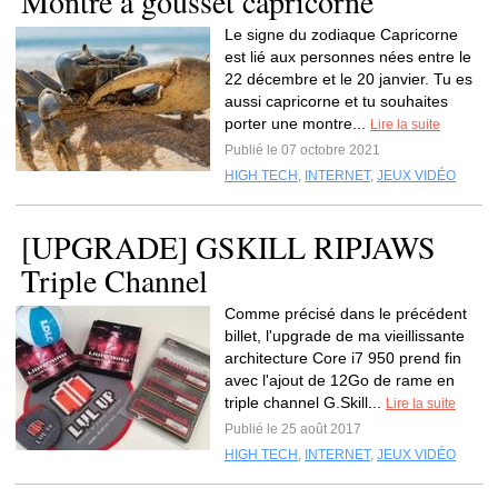
Montre à gousset capricorne
Le signe du zodiaque Capricorne
est lié aux personnes nées entre le
22 décembre et le 20 janvier. Tu es
aussi capricorne et tu souhaites
porter une montre...
Lire la suite
Publié le 07 octobre 2021
HIGH TECH
,
INTERNET
,
JEUX VIDÉO
[UPGRADE] GSKILL RIPJAWS
Triple Channel
Comme précisé dans le précédent
billet, l'upgrade de ma vieillissante
architecture Core i7 950 prend fin
avec l'ajout de 12Go de rame en
triple channel G.Skill...
Lire la suite
Publié le 25 août 2017
HIGH TECH
,
INTERNET
,
JEUX VIDÉO