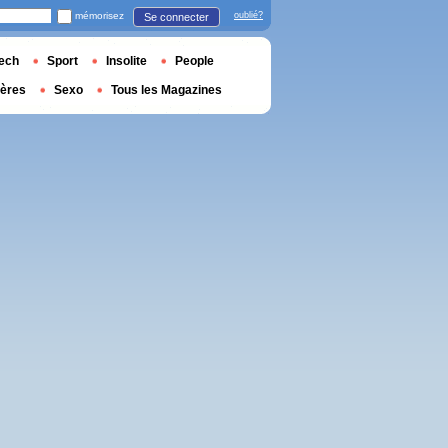
mémorisez
oublié?
Se connecter
ech
Sport
Insolite
People
ières
Sexo
Tous les Magazines