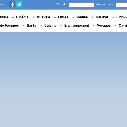
nous
Pseudo
Mot de passe
lture
Cinéma
Musique
Livres
Medias
Internet
High-T
ôté Femmes
Santé
Cuisine
Environnement
Voyages
Carr