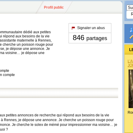
Profil public
Signaler un abus
communautaire dédié aux petites
846
i répond aux besoins de la vie
partages
 assistante maternelle à Rennes,
e cherche un poisson rouge pour
euse, je dépose une annonce. Je
L
 ma voisine… je dépose une
L’
JO
compte
son compte
Ro
aux petites annonces de recherche qui répond aux besoins de la vie
le à Rennes, je dépose une annonce. Je cherche un poisson rouge pour
annonce. Je cherche le solex de mémé pour impressionner ma voisine… je
uoi ?