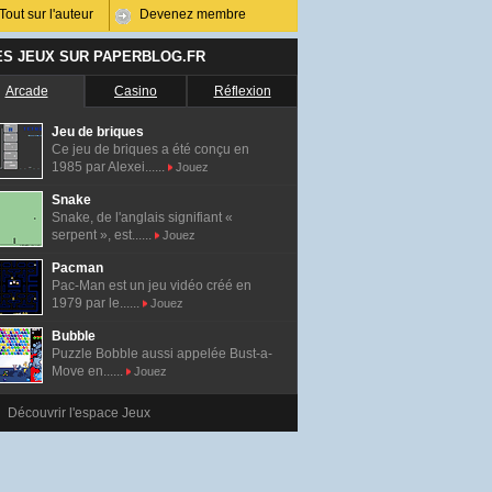
Tout sur l'auteur
Devenez membre
ES JEUX SUR PAPERBLOG.FR
Arcade
Casino
Réflexion
Jeu de briques
Ce jeu de briques a été conçu en
1985 par Alexei......
Jouez
Snake
Snake, de l'anglais signifiant «
serpent », est......
Jouez
Pacman
Pac-Man est un jeu vidéo créé en
1979 par le......
Jouez
Bubble
Puzzle Bobble aussi appelée Bust-a-
Move en......
Jouez
Découvrir l'espace Jeux