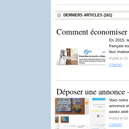
DERNIERS ARTICLES (161)
Comment économiser de
En 2015, l
français e
leur maison
Publié le 2
CONSO
Déposer une annonce –
Voici notre
annonce et
assez aisé 
Publié le 03
CONSO