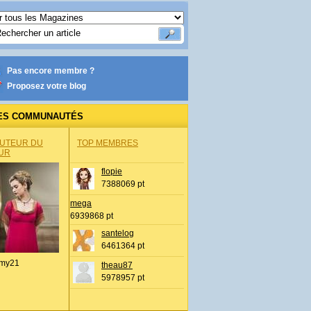
Pas encore membre ?
Proposez votre blog
ES COMMUNAUTÉS
AUTEUR DU
TOP MEMBRES
UR
flopie
7388069 pt
mega
6939868 pt
santelog
6461364 pt
my21
theau87
5978957 pt