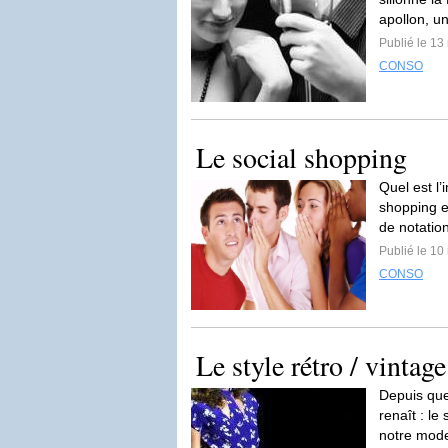
apollon, un
Publié le 13
CONSO
Le social shopping
Quel est l
shopping e
de notation
Publié le 10
CONSO
Le style rétro / vintag
Depuis que
renaît : l
notre mode