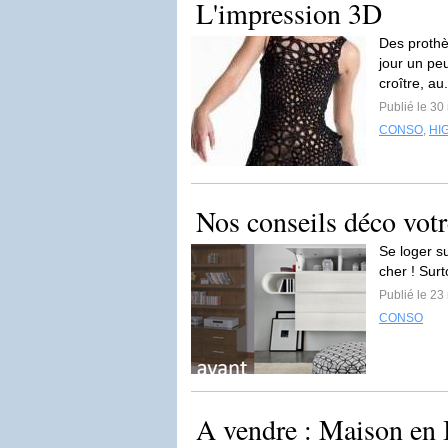
L'impression 3D
Des prothè
jour un peu
croître, au
Publié le 30
CONSO
,
HI
Nos conseils déco votr
Se loger su
cher ! Surt
Publié le 23
CONSO
A vendre : Maison en I