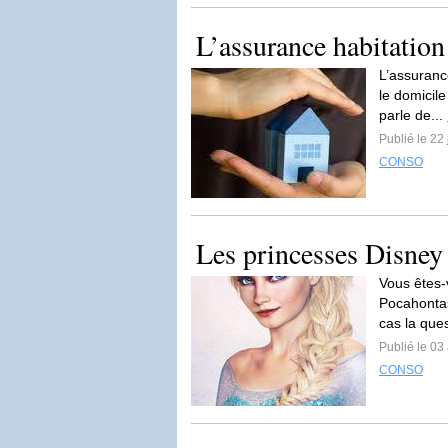
L’assurance habitation 
L’assuranc
le domicile
parle de...
Publié le 22 
CONSO
Les princesses Disney 
Vous êtes-
Pocahontas 
cas la ques
Publié le 03 
CONSO