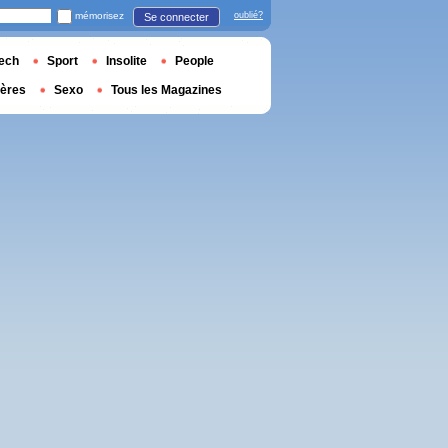
mémorisez
oublié?
Se connecter
ech
Sport
Insolite
People
ières
Sexo
Tous les Magazines