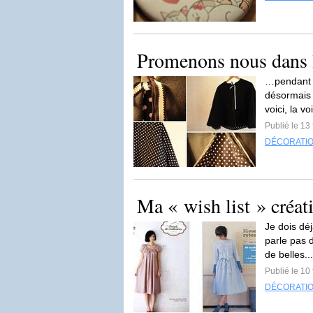
Promenons nous dans 
…pendant q
désormais ?
voici, la voi
Publié le 13
DÉCORATI
Ma « wish list » créat
Je dois déj
parle pas d
de belles..
Publié le 10
DÉCORATI