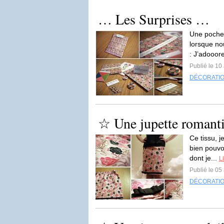
… Les Surprises …
Une pochet
lorsque nou
: J’adooore
Publié le 10 
DÉCORATI
☆ Une jupette romanti
Ce tissu, j
bien pouvo
dont je...
Li
Publié le 05 
DÉCORATI