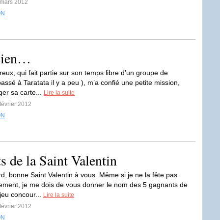
 mars 2012
ON
cien…
ux, qui fait partie sur son temps libre d’un groupe de
ssé à Taratata il y a peu ), m’a confié une petite mission,
ger sa carte...
Lire la suite
 février 2012
ON
s de la Saint Valentin
rd, bonne Saint Valentin à vous .Même si je ne la fête pas
ement, je me dois de vous donner le nom des 5 gagnants de
 jeu concour...
Lire la suite
 février 2012
ON