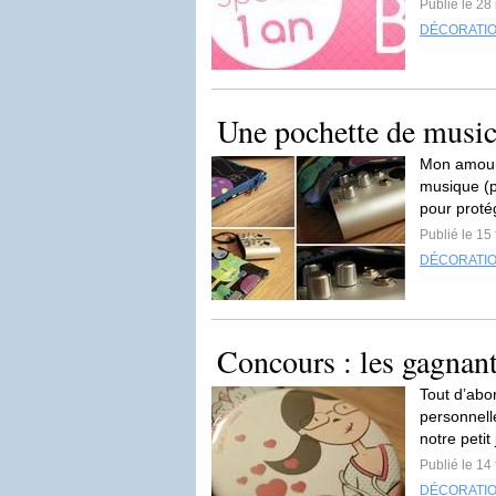
Publié le 28
DÉCORATI
Une pochette de musi
Mon amoure
musique (pa
pour proté
Publié le 15
DÉCORATI
Concours : les gagnant
Tout d’abo
personnell
notre petit
Publié le 14
DÉCORATI