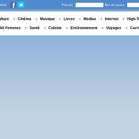
nous
Pseudo
Mot de passe
lture
Cinéma
Musique
Livres
Medias
Internet
High-T
ôté Femmes
Santé
Cuisine
Environnement
Voyages
Carr