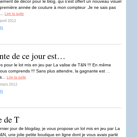
gement de décor pour le blog, qui s’est offert un nouveau visuel
 première année de couture à mon compteur .Je ne sais pas
...
Lire la suite
avril 2012
ON
nte de ce jour est…
s pour le lot mis en jeu par La valise de T&N !!! En même
vous comprends !!! Sans plus attendre, la gagnante est …
s...
Lire la suite
 mars 2012
ON
e de T
rnier jour de blogday, je vous propose un lot mis en jeu par La
&N, une jolie petite boutique en ligne dont je vous avais parlé