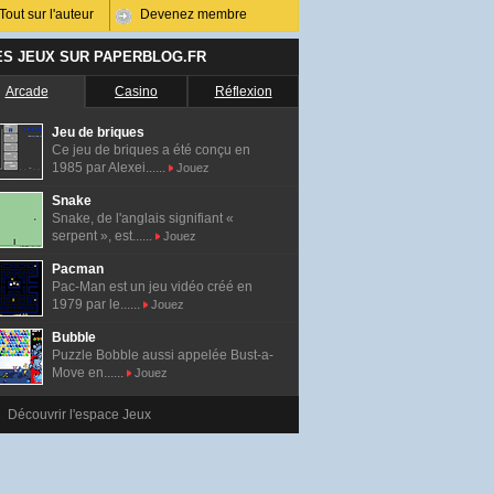
Tout sur l'auteur
Devenez membre
ES JEUX SUR PAPERBLOG.FR
Arcade
Casino
Réflexion
Jeu de briques
Ce jeu de briques a été conçu en
1985 par Alexei......
Jouez
Snake
Snake, de l'anglais signifiant «
serpent », est......
Jouez
Pacman
Pac-Man est un jeu vidéo créé en
1979 par le......
Jouez
Bubble
Puzzle Bobble aussi appelée Bust-a-
Move en......
Jouez
Découvrir l'espace Jeux