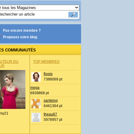
Pas encore membre ?
Proposez votre blog
ES COMMUNAUTÉS
AUTEUR DU
TOP MEMBRES
UR
flopie
7388069 pt
mega
6939868 pt
santelog
6461364 pt
my21
theau87
5978957 pt