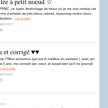
lée à petit noeud ☆
MC, ce super destockage de tissus où je me suis rendue cet
rmis d’acheter de jolis tissus colorés, beaucoup moins chers
lections...
Lire la suite
avril 2012
ON
u et corrigé ♥♥
rop !!!Mon amoureux (qui est le meilleur en passant ), avec qui
is 5 ans, me connaît par coeur, et savait bien qu’il ne pourrait
.
Lire la suite
avril 2012
ON
 …