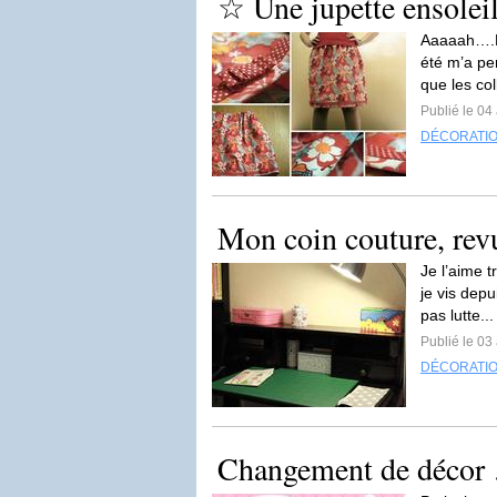
☆ Une jupette ensoleil
Aaaaah….PP
été m’a pe
que les col
Publié le 04 
DÉCORATI
Mon coin couture, rev
Je l’aime t
je vis depu
pas lutte..
Publié le 03 
DÉCORATI
Changement de décor