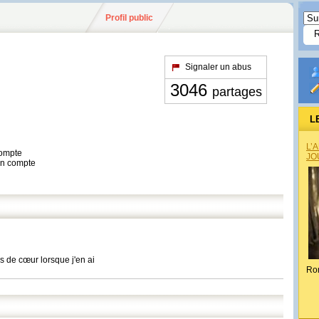
Profil public
Signaler un abus
3046
partages
L
L’
compte
JO
son compte
s de cœur lorsque j'en ai
Ro