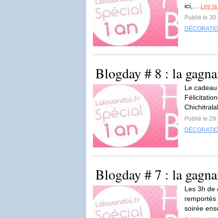
ici,...
Lire la
Publié le 30
DÉCORATI
Blogday # 8 : la gagna
Le cadeau 
Félicitatio
Chichitrala
Publié le 29
DÉCORATI
Blogday # 7 : la gagna
Les 3h de 
remportés p
soirée enso