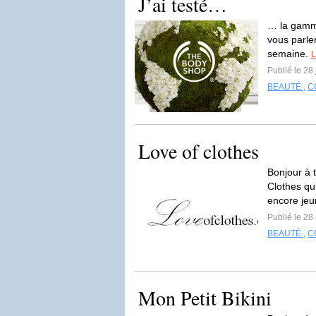
J’ai testé…
… la gamme
vous parle
semaine.
L
Publié le 28
BEAUTÉ
,
C
Love of clothes
Bonjour à t
Clothes qu
encore jeun
Publié le 28
BEAUTÉ
,
C
Mon Petit Bikini