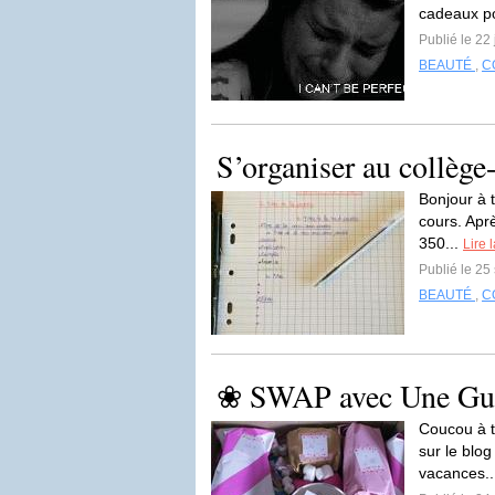
cadeaux po
Publié le 22
BEAUTÉ
,
C
S’organiser au collèg
Bonjour à t
cours. Aprè
350...
Lire 
Publié le 2
BEAUTÉ
,
C
❀ SWAP avec Une Guer
Coucou à t
sur le blog
vacances.