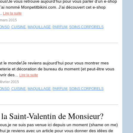
tous!Je vous retrouve aujourd’hui pour vous parler d’un e-shop
 j’ai nommé Monpetitbikini.com. J’ai découvert cet e-shop
..
Lire la suite
 mars 2015
ONSO
,
CUISINE
,
MAQUILLAGE
,
PARFUM
,
SOINS CORPORELS
t le monde!Je reviens aujourd’hui pour vous montrer mes
eterie et décoration de bureau du moment (et peut-être vous
vrir des...
Lire la suite
 février 2015
ONSO
,
CUISINE
,
MAQUILLAGE
,
PARFUM
,
SOINS CORPORELS
 la Saint-Valentin de Monsieur?
tous,je ne suis pas venue ici depuis un moment (shame on me)
hui je reviens avec un article pour vous donner des idées de