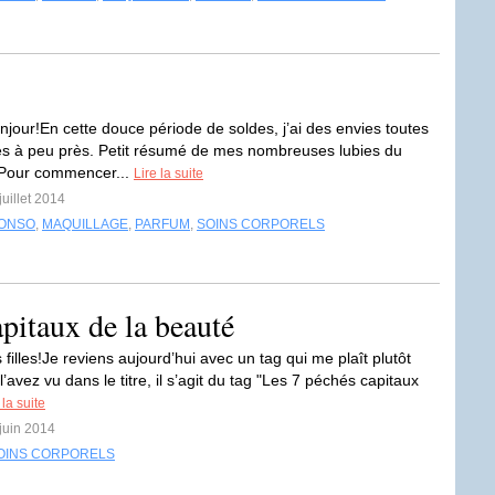
njour!En cette douce période de soldes, j’ai des envies toutes
es à peu près. Petit résumé de mes nombreuses lubies du
our commencer...
Lire la suite
juillet 2014
ONSO
,
MAQUILLAGE
,
PARFUM
,
SOINS CORPORELS
pitaux de la beauté
filles!Je reviens aujourd’hui avec un tag qui me plaît plutôt
l’avez vu dans le titre, il s’agit du tag "Les 7 péchés capitaux
 la suite
 juin 2014
OINS CORPORELS