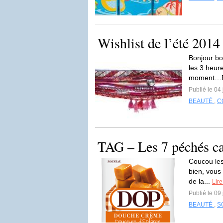
Wishlist de l’été 2014
Bonjour bo
les 3 heur
moment…P
Publié le 04 
BEAUTÉ
,
C
TAG – Les 7 péchés ca
Coucou les 
bien, vous 
de la...
Lire
Publié le 09
BEAUTÉ
,
S