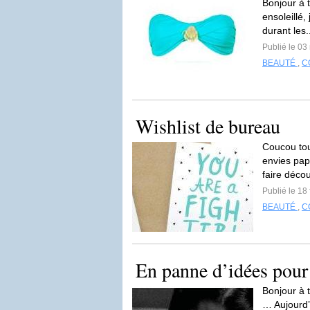
Bonjour à 
ensoleillé,
durant les.
Publié le 03
BEAUTÉ
,
C
Wishlist de bureau
Coucou tou
envies pap
faire décou
Publié le 18
BEAUTÉ
,
C
En panne d’idées pour
Bonjour à 
… Aujourd’