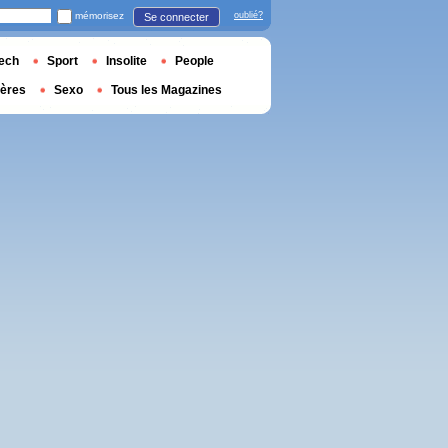
mémorisez
oublié?
Se connecter
ech
Sport
Insolite
People
ières
Sexo
Tous les Magazines