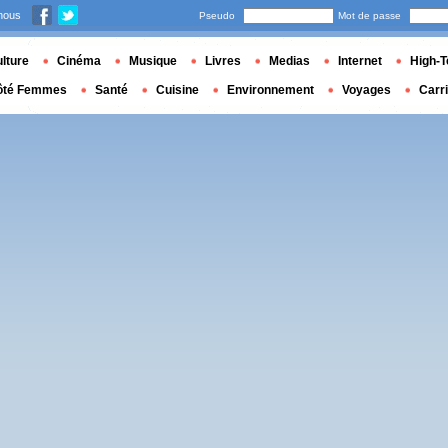
nous
Pseudo
Mot de passe
lture
Cinéma
Musique
Livres
Medias
Internet
High-T
ôté Femmes
Santé
Cuisine
Environnement
Voyages
Carr