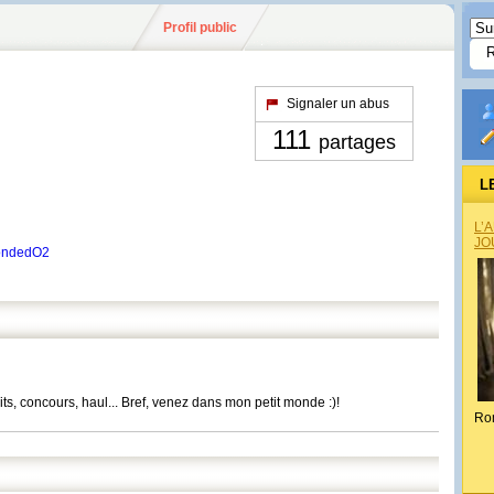
Profil public
Signaler un abus
111
partages
L
L’
JO
MondedO2
ts, concours, haul... Bref, venez dans mon petit monde :)!
Ro