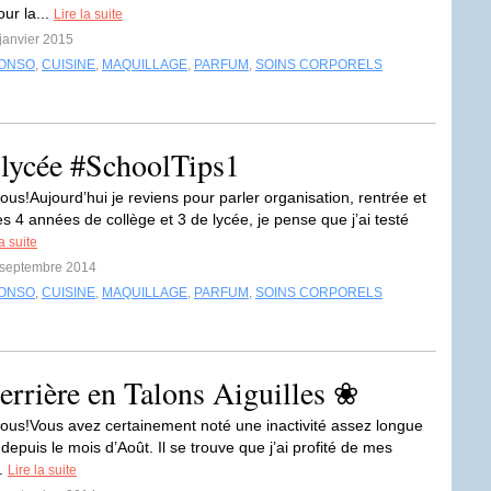
ur la...
Lire la suite
 janvier 2015
ONSO
,
CUISINE
,
MAQUILLAGE
,
PARFUM
,
SOINS CORPORELS
e-lycée #SchoolTips1
ous!Aujourd’hui je reviens pour parler organisation, rentrée et
s 4 années de collège et 3 de lycée, je pense que j’ai testé
la suite
5 septembre 2014
ONSO
,
CUISINE
,
MAQUILLAGE
,
PARFUM
,
SOINS CORPORELS
rière en Talons Aiguilles ❀
ous!Vous avez certainement noté une inactivité assez longue
 depuis le mois d’Août. Il se trouve que j’ai profité de mes
..
Lire la suite