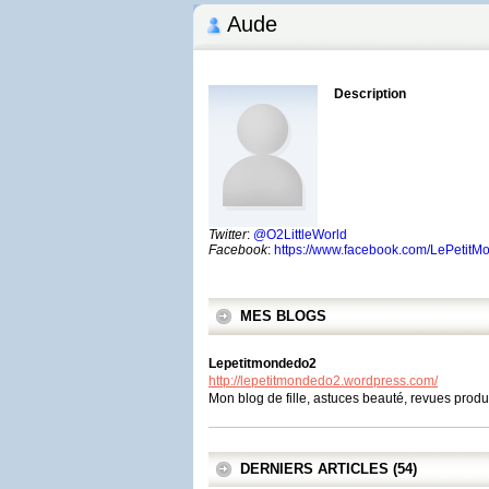
Aude
Description
Twitter
:
@O2LittleWorld
Facebook
:
https://www.facebook.com/LePetit
MES BLOGS
Lepetitmondedo2
http://lepetitmondedo2.wordpress.com/
Mon blog de fille, astuces beauté, revues produi
DERNIERS ARTICLES (54)