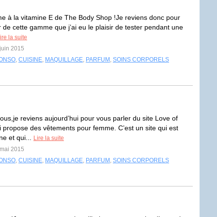
 à la vitamine E de The Body Shop !Je reviens donc pour
r de cette gamme que j’ai eu le plaisir de tester pendant une
ire la suite
 juin 2015
ONSO
,
CUISINE
,
MAQUILLAGE
,
PARFUM
,
SOINS CORPORELS
ous,je reviens aujourd’hui pour vous parler du site Love of
i propose des vêtements pour femme. C’est un site qui est
e et qui...
Lire la suite
 mai 2015
ONSO
,
CUISINE
,
MAQUILLAGE
,
PARFUM
,
SOINS CORPORELS