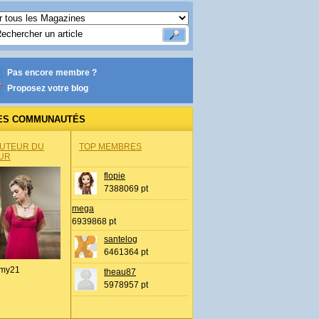
Pas encore membre ?
Proposez votre blog
ES COMMUNAUTÉS
AUTEUR DU
TOP MEMBRES
UR
flopie
7388069 pt
mega
6939868 pt
santelog
6461364 pt
my21
theau87
5978957 pt