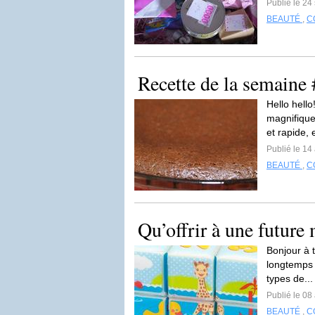
Publié le 2
BEAUTÉ
,
C
Recette de la semaine 
Hello hell
magnifiques
et rapide, 
Publié le 14
BEAUTÉ
,
C
Qu’offrir à une futur
Bonjour à 
longtemps h
types de..
Publié le 08
BEAUTÉ
,
C