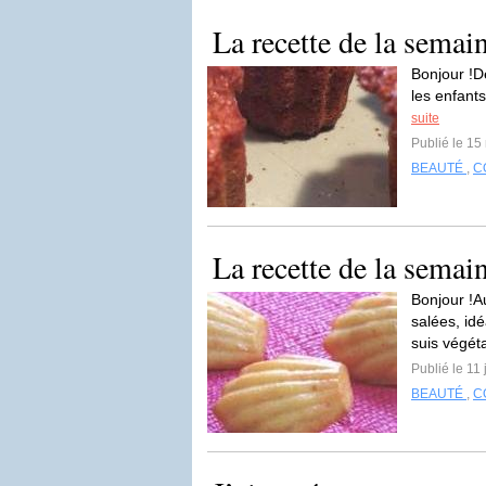
La recette de la semai
Bonjour !D
les enfants
suite
Publié le 15
BEAUTÉ
,
C
La recette de la semai
Bonjour !A
salées, id
suis végéta
Publié le 11 
BEAUTÉ
,
C