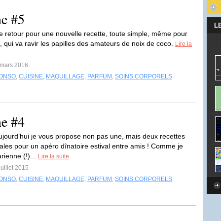
ne #5
L
e retour pour une nouvelle recette, toute simple, même pour
, qui va ravir les papilles des amateurs de noix de coco.
Lire la
 mars 2016
ONSO
,
CUISINE
,
MAQUILLAGE
,
PARFUM
,
SOINS CORPORELS
ne #4
ujourd’hui je vous propose non pas une, mais deux recettes
éales pour un apéro dînatoire estival entre amis ! Comme je
rienne (!)...
Lire la suite
juillet 2015
ONSO
,
CUISINE
,
MAQUILLAGE
,
PARFUM
,
SOINS CORPORELS