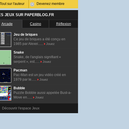
Tout sur l'auteur
Devenez membre
ES JEUX SUR PAPERBLOG.FR
Arcade
Casino
Réflexion
Jeu de briques
Ce jeu de briques a été conçu en
1985 par Alexei......
Jouez
Snake
Snake, de l'anglais signifiant «
serpent », est......
Jouez
Pacman
Pac-Man est un jeu vidéo créé en
1979 par le......
Jouez
Bubble
Puzzle Bobble aussi appelée Bust-a-
Move en......
Jouez
Découvrir l'espace Jeux