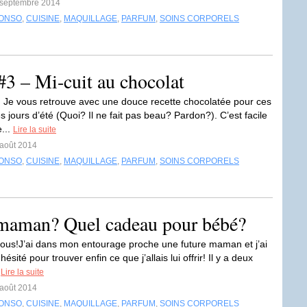
4 septembre 2014
ONSO
,
CUISINE
,
MAQUILLAGE
,
PARFUM
,
SOINS CORPORELS
#3 – Mi-cuit au chocolat
o! Je vous retrouve avec une douce recette chocolatée pour ces
 jours d’été (Quoi? Il ne fait pas beau? Pardon?). C’est facile
e...
Lire la suite
 août 2014
ONSO
,
CUISINE
,
MAQUILLAGE
,
PARFUM
,
SOINS CORPORELS
e maman? Quel cadeau pour bébé?
tous!J’ai dans mon entourage proche une future maman et j’ai
ésité pour trouver enfin ce que j’allais lui offrir! Il y a deux
.
Lire la suite
 août 2014
ONSO
,
CUISINE
,
MAQUILLAGE
,
PARFUM
,
SOINS CORPORELS