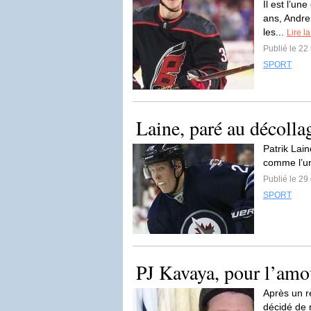
Il est l’un
ans, Andre
les...
Lire la
Publié le 22
SPORT
Laine, paré au décolla
Patrik Lain
comme l’un
Publié le 29
SPORT
PJ Kavaya, pour l’amo
Après un r
décidé de r