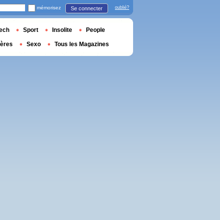
mémorisez
oublié?
Se connecter
ech
Sport
Insolite
People
ières
Sexo
Tous les Magazines