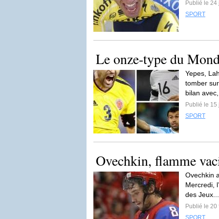
Publié le 24 
SPORT
Le onze-type du Mond
Yepes, Lah
tomber sur
bilan avec,
Publié le 15 
SPORT
Ovechkin, flamme vaci
Ovechkin a
Mercredi, l
des Jeux..
Publié le 20
SPORT