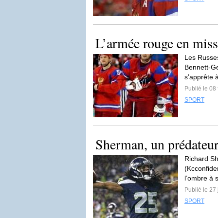
L’armée rouge en miss
Les Russes
Bennett-Get
s’apprête à
Publié le 08
SPORT
Sherman, un prédateur
Richard Sh
(Kcconfide
l’ombre à s
Publié le 27
SPORT