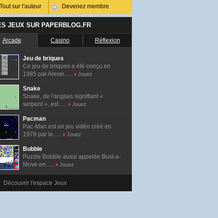
Tout sur l'auteur
Devenez membre
ES JEUX SUR PAPERBLOG.FR
Arcade
Casino
Réflexion
Jeu de briques
Ce jeu de briques a été conçu en
1985 par Alexei......
Jouez
Snake
Snake, de l'anglais signifiant «
serpent », est......
Jouez
Pacman
Pac-Man est un jeu vidéo créé en
1979 par le......
Jouez
Bubble
Puzzle Bobble aussi appelée Bust-a-
Move en......
Jouez
Découvrir l'espace Jeux