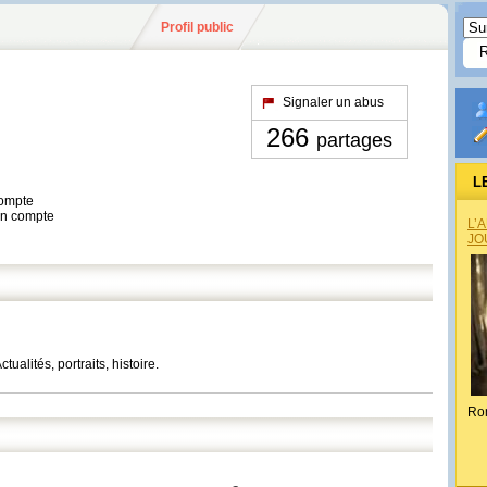
Profil public
Signaler un abus
266
partages
L
compte
son compte
L’
JO
ualités, portraits, histoire.
Ro