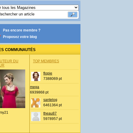
Pas encore membre ?
Proposez votre blog
ES COMMUNAUTÉS
AUTEUR DU
TOP MEMBRES
UR
flopie
7388069 pt
mega
6939868 pt
santelog
6461364 pt
my21
theau87
5978957 pt