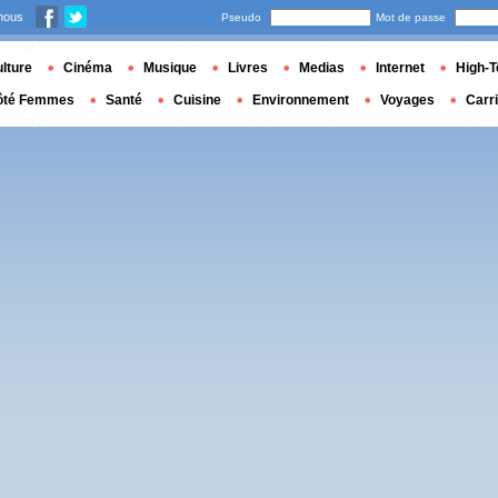
nous
Pseudo
Mot de passe
lture
Cinéma
Musique
Livres
Medias
Internet
High-T
ôté Femmes
Santé
Cuisine
Environnement
Voyages
Carr