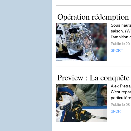
Opération rédemption
Sous haute 
saison. (W
l’ambition 
Publié le 2
SPORT
Preview : La conquête
Alex Pietra
C’est repa
particulièr
Publié le 0
SPORT