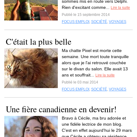
sommes mis en route vers Delphi.
Rien d'excitant comme...
Lire la suite
Publié le 15 septembre 2014
FOCUS EMPLOI
,
SOCIÉTÉ
,
VOYAGES
C'était la plus belle
Ma chatte Pixel est morte cette
semaine. Une mort toute tranquille
alors que je l'ai retrouvé couchée
sur le divan du salon. Elle avait 13
ans et souffrait...
Lire la suite
Publié le 03 mai 2014
FOCUS EMPLOI
,
SOCIÉTÉ
,
VOYAGES
Une fière canadienne en devenir!
Bravo à Cécile, ma bru adorée et
une fidèle lectrice de mon blog.
C'est en effet aujourd'hui le 29 mars
que Cécile a obtenu sa résidence