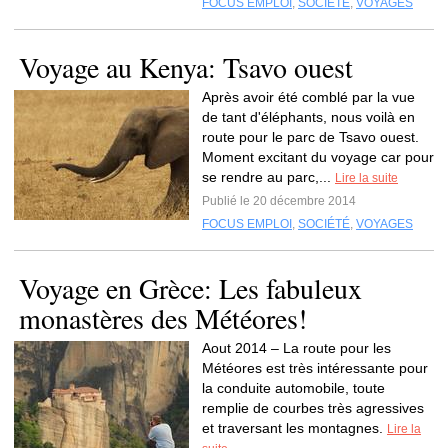
FOCUS EMPLOI
,
SOCIÉTÉ
,
VOYAGES
Voyage au Kenya: Tsavo ouest
Après avoir été comblé par la vue
de tant d'éléphants, nous voilà en
route pour le parc de Tsavo ouest.
Moment excitant du voyage car pour
se rendre au parc,...
Lire la suite
Publié le 20 décembre 2014
FOCUS EMPLOI
,
SOCIÉTÉ
,
VOYAGES
Voyage en Grèce: Les fabuleux
monastères des Météores!
Aout 2014 – La route pour les
Météores est très intéressante pour
la conduite automobile, toute
remplie de courbes très agressives
et traversant les montagnes.
Lire la