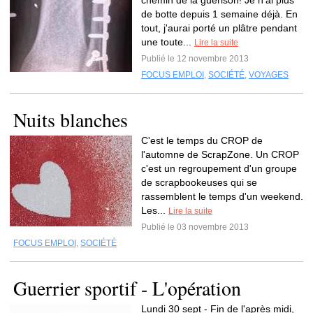
chemin de la guérison! Je n'ai plus
de botte depuis 1 semaine déjà. En
tout, j'aurai porté un plâtre pendant
une toute...
Lire la suite
Publié le 12 novembre 2013
FOCUS EMPLOI
,
SOCIÉTÉ
,
VOYAGES
Nuits blanches
C'est le temps du CROP de
l'automne de ScrapZone. Un CROP
c'est un regroupement d'un groupe
de scrapbookeuses qui se
rassemblent le temps d'un weekend.
Les...
Lire la suite
Publié le 03 novembre 2013
FOCUS EMPLOI
,
SOCIÉTÉ
Guerrier sportif - L'opération
Lundi 30 sept - Fin de l'après midi,