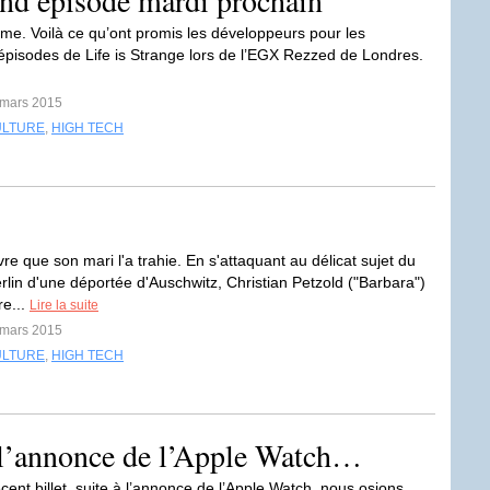
cond épisode mardi prochain
lme. Voilà ce qu’ont promis les développeurs pour les
épisodes de Life is Strange lors de l’EGX Rezzed de Londres.
 mars 2015
ULTURE
,
HIGH TECH
re que son mari l'a trahie. En s'attaquant au délicat sujet du
erlin d'une déportée d'Auschwitz, Christian Petzold ("Barbara")
e...
Lire la suite
 mars 2015
ULTURE
,
HIGH TECH
à l’annonce de l’Apple Watch…
ent billet, suite à l’annonce de l’Apple Watch, nous osions