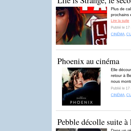
Life is Strange, le se
Plus de ca
prochains 
Lire la suite
Publié le 17
CINÉMA
,
C
Phoenix au cinéma
Elle découv
retour à B
nous montr
Publié le 17
CINÉMA
,
C
Pebble décolle suite 
Dans un réc