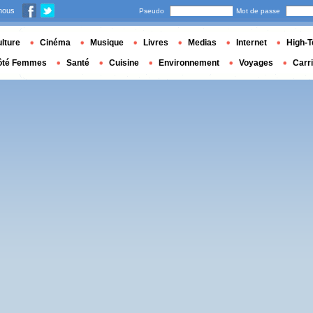
nous
Pseudo
Mot de passe
lture
Cinéma
Musique
Livres
Medias
Internet
High-T
ôté Femmes
Santé
Cuisine
Environnement
Voyages
Carr