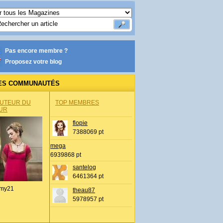
Pas encore membre ?
Proposez votre blog
ES COMMUNAUTÉS
AUTEUR DU
TOP MEMBRES
UR
flopie
7388069 pt
mega
6939868 pt
santelog
6461364 pt
my21
theau87
5978957 pt