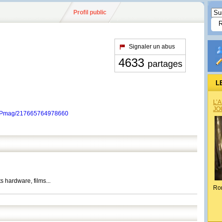
Profil public
Signaler un abus
4633
partages
L
L’
JO
S2Pmag/217665764978660
s hardware, films...
Ro