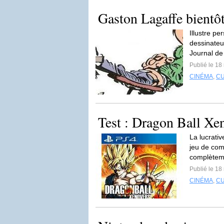
Gaston Lagaffe bientô
Illustre p
dessinateu
Journal de
Publié le 18
CINÉMA
,
C
Test : Dragon Ball Xe
La lucrati
jeu de com
complètem
Publié le 18
CINÉMA
,
C