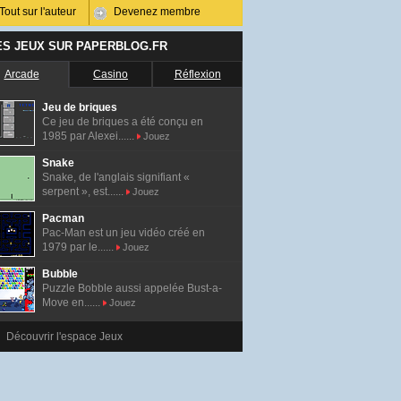
Tout sur l'auteur
Devenez membre
ES JEUX SUR PAPERBLOG.FR
Arcade
Casino
Réflexion
Jeu de briques
Ce jeu de briques a été conçu en
1985 par Alexei......
Jouez
Snake
Snake, de l'anglais signifiant «
serpent », est......
Jouez
Pacman
Pac-Man est un jeu vidéo créé en
1979 par le......
Jouez
Bubble
Puzzle Bobble aussi appelée Bust-a-
Move en......
Jouez
Découvrir l'espace Jeux