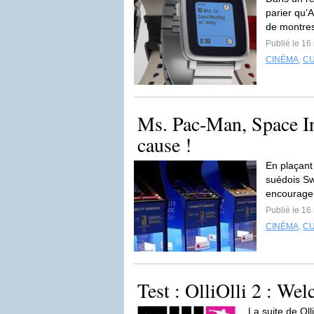
parier qu’A
de montres
Publié le 16
CINÉMA
,
C
Ms. Pac-Man, Space In
cause !
En plaçant
suédois Sw
encourage 
Publié le 16
CINÉMA
,
C
Test : OlliOlli 2 : We
La suite de Olli