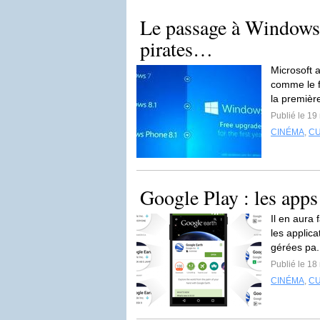
Le passage à Windows 
pirates…
Microsoft 
comme le f
la premièr
Publié le 19
CINÉMA
,
C
Google Play : les app
Il en aura 
les applica
gérées pa.
Publié le 18
CINÉMA
,
C