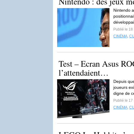
Nintendo : des jeux mo
Nintendo a
positionnai
développai
Publié le 18
CINÉMA
,
C
Test – Ecran Asus RO
l’attendaient…
Depuis que
joueurs ex
digne de c
Publié le 17
CINÉMA
,
C