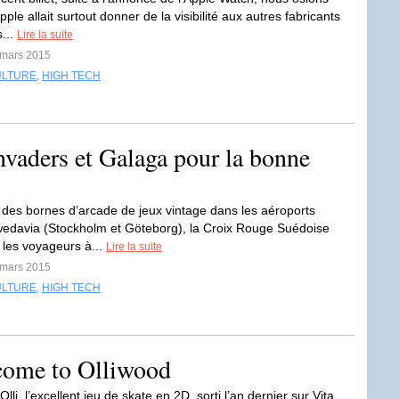
pple allait surtout donner de la visibilité aux autres fabricants
...
Lire la suite
 mars 2015
ULTURE
,
HIGH TECH
vaders et Galaga pour la bonne
 des bornes d’arcade de jeux vintage dans les aéroports
edavia (Stockholm et Göteborg), la Croix Rouge Suédoise
les voyageurs à...
Lire la suite
 mars 2015
ULTURE
,
HIGH TECH
lcome to Olliwood
Olli, l’excellent jeu de skate en 2D, sorti l’an dernier sur Vita,