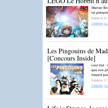
LEGO Le Hobbit n’aur
Warner Bro
ne présente
Publié le 17
CINÉMA
,
C
Les Pingouins de Mad
[Concours Inside]
Leur but : 
que nos pi
hasard pui
Publié le 17
CINÉMA
,
C