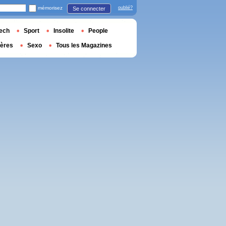
mémorisez
oublié?
Se connecter
ech
Sport
Insolite
People
ières
Sexo
Tous les Magazines